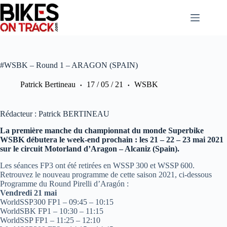
Passer
au
contenu
#WSBK – Round 1 – ARAGON (SPAIN)
Patrick Bertineau
17 / 05 / 21
WSBK
Rédacteur : Patrick BERTINEAU
La première manche du championnat du monde Superbike
WSBK débutera le week-end prochain : les 21 – 22 – 23 mai 2021
sur le circuit Motorland d’Aragon – Alcaniz (Spain).
Les séances FP3 ont été retirées en WSSP 300 et WSSP 600.
Retrouvez le nouveau programme de cette saison 2021, ci-dessous
Programme du Round Pirelli d’Aragón :
Vendredi 21 mai
WorldSSP300 FP1 – 09:45 – 10:15
WorldSBK FP1 – 10:30 – 11:15
WorldSSP FP1 – 11:25 – 12:10