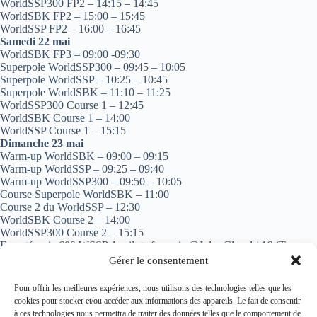
WorldSSP300 FP2 – 14:15 – 14:45
WorldSBK FP2 – 15:00 – 15:45
WorldSSP FP2 – 16:00 – 16:45
Samedi 22 mai
WorldSBK FP3 – 09:00 -09:30
Superpole WorldSSP300 – 09:45 – 10:05
Superpole WorldSSP – 10:25 – 10:45
Superpole WorldSBK – 11:10 – 11:25
WorldSSP300 Course 1 – 12:45
WorldSBK Course 1 – 14:00
WorldSSP Course 1 – 15:15
Dimanche 23 mai
Warm-up WorldSBK – 09:00 – 09:15
Warm-up WorldSSP – 09:25 – 09:40
Warm-up WorldSSP300 – 09:50 – 10:05
Course Superpole WorldSBK – 11:00
Course 2 du WorldSSP – 12:30
WorldSBK Course 2 – 14:00
WorldSSP300 Course 2 – 15:15
En catégorie 600 WSSP, le pilote français @Jules Cluzel #16 (Team
GMT94) reste très motivé pour se battre pour le titre mondial qui lui a
Gérer le consentement
échappé de si peu les années passées.
Pour offrir les meilleures expériences, nous utilisons des technologies telles que les
cookies pour stocker et/ou accéder aux informations des appareils. Le fait de consentir
à ces technologies nous permettra de traiter des données telles que le comportement de