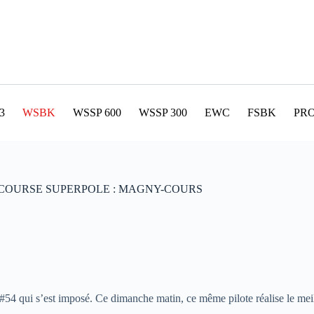
3
WSBK
WSSP 600
WSSP 300
EWC
FSBK
PR
 COURSE SUPERPOLE : MAGNY-COURS
 qui s’est imposé. Ce dimanche matin, ce même pilote réalise le me