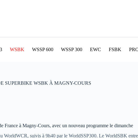
3
WSBK
WSSP 600
WSSP 300
EWC
FSBK
PR
E SUPERBIKE WSBK À MAGNY-COURS
France à Magny-Cours, avec un nouveau programme le dimanche
es du WorldWCR, suivis à 9h40 par le WorldSSP300. Le WorldSBK entrera