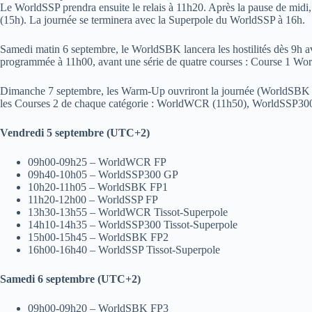
Le WorldSSP prendra ensuite le relais à 11h20. Après la pause de mi
(15h). La journée se terminera avec la Superpole du WorldSSP à 16h.
Samedi matin 6 septembre, le WorldSBK lancera les hostilités dès 
programmée à 11h00, avant une série de quatre courses : Course 1
Dimanche 7 septembre, les Warm-Up ouvriront la journée (WorldSBK
les Courses 2 de chaque catégorie : WorldWCR (11h50), WorldSSP300
Vendredi 5 septembre (UTC+2)
09h00-09h25 – WorldWCR FP
09h40-10h05 – WorldSSP300 GP
10h20-11h05 – WorldSBK FP1
11h20-12h00 – WorldSSP FP
13h30-13h55 – WorldWCR Tissot-Superpole
14h10-14h35 – WorldSSP300 Tissot-Superpole
15h00-15h45 – WorldSBK FP2
16h00-16h40 – WorldSSP Tissot-Superpole
Samedi 6 septembre (UTC+2)
09h00-09h20 – WorldSBK FP3