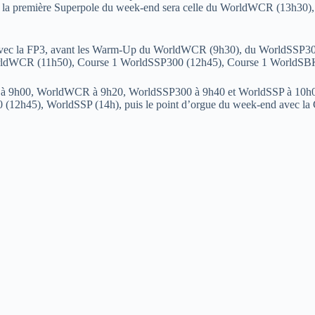
di, la première Superpole du week-end sera celle du WorldWCR (13h30
9h avec la FP3, avant les Warm-Up du WorldWCR (9h30), du WorldSSP3
 WorldWCR (11h50), Course 1 WorldSSP300 (12h45), Course 1 WorldSB
 à 9h00, WorldWCR à 9h20, WorldSSP300 à 9h40 et WorldSSP à 10h00)
 (12h45), WorldSSP (14h), puis le point d’orgue du week-end avec l