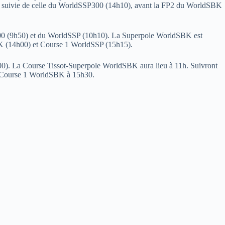
), suivie de celle du WorldSSP300 (14h10), avant la FP2 du WorldSBK
00 (9h50) et du WorldSSP (10h10). La Superpole WorldSBK est
K (14h00) et Course 1 WorldSSP (15h15).
. La Course Tissot-Superpole WorldSBK aura lieu à 11h. Suivront
a Course 1 WorldSBK à 15h30.