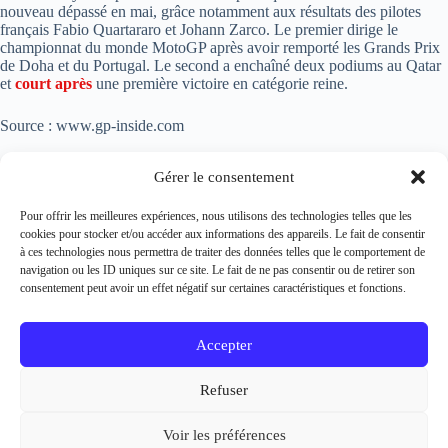
nouveau dépassé en mai, grâce notamment aux résultats des pilotes
français Fabio Quartararo et Johann Zarco. Le premier dirige le
championnat du monde MotoGP après avoir remporté les Grands Prix
de Doha et du Portugal. Le second a enchaîné deux podiums au Qatar
et
court après
une première victoire en catégorie reine.
Source : www.gp-inside.com
https://bit.ly/2S12a78
Gérer le consentement
Pour offrir les meilleures expériences, nous utilisons des technologies telles que les
cookies pour stocker et/ou accéder aux informations des appareils. Le fait de consentir
à ces technologies nous permettra de traiter des données telles que le comportement de
navigation ou les ID uniques sur ce site. Le fait de ne pas consentir ou de retirer son
PRÉCÉDENT
SUIVANT
consentement peut avoir un effet négatif sur certaines caractéristiques et fonctions.
Accepter
Copyright Bikes On Track © 2026
Refuser
Mentions légales
Voir les préférences