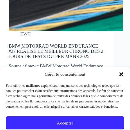
EWC
BMW MOTORRAD WORLD ENDURANCE
#37 RÉALISE LE MEILLEUR CHRONO DES 2
JOURS DE TESTS DU PRÉ-MANS 2025
Source : fimewc BMW Motorrad World Endurance
Team abordera la semaine des 24 Heures Motos,
Gérer le consentement
prévue les 19 et 20 avril 2025, sur les chapeaux de
roue après avoir remporté la deuxième journée de
Pour offrir les meilleures expériences, nous utilisons des technologies telles que les
Pré-Test au Mans aujourd’hui (mercredi). Ce premier
cookies pour stocker et/ou accéder aux informations des appareils. Le fait de consentir
essai…
à ces technologies nous permettra de traiter des données telles que le comportement de
Patrick Bertineau
3 avril 2025
navigation ou les ID uniques sur ce site. Le fait de ne pas consentir ou de retirer son
consentement peut avoir un effet négatif sur certaines caractéristiques et fonctions.
Accepter
Copyright Bikes On Track © 2026