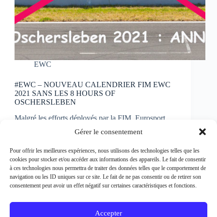
EWC
#EWC – NOUVEAU CALENDRIER FIM EWC
2021 SANS LES 8 HOURS OF
OSCHERSLEBEN
Malgré les efforts déployés par la FIM, Eurosport
Events et les organisateurs des 8 Hours of
Gérer le consentement
Oschersleben, il n’a pas été possible de convenir
d’un nouveau créneau pour reprogrammer la manche
Pour offrir les meilleures expériences, nous utilisons des technologies telles que les
allemande au Championnat du Monde FIM EWC
cookies pour stocker et/ou accéder aux informations des appareils. Le fait de consentir
2021. Il…
à ces technologies nous permettra de traiter des données telles que le comportement de
Patrick Bertineau
1 mai 2021
navigation ou les ID uniques sur ce site. Le fait de ne pas consentir ou de retirer son
consentement peut avoir un effet négatif sur certaines caractéristiques et fonctions.
Accepter