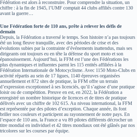
Fédération est alors à reconstruire. Pour comprendre la situation, un
chiffre : à la fin de 1945, l’UMF comptait 44 clubs affiliés contre 130
avant la guerre…
Une Fédération forte de 110 ans, prête à relever les défis de
demain
Depuis, la Fédération a traversé le temps. Son histoire n’a pas toujours
été un long fleuve tranquille, avec des périodes de crise et des
évolutions subies par la contrainte d’événements inattendus, mais ses
dirigeants ont toujours eu en tête la défense du sport moto et son
épanouissement. Aujourd’hui, la FFM est l’une des Fédérations les
plus dynamiques et influentes parmi les 115 entités affiliées à la
Fédération Internationale de Motocyclisme. Avec 1150 Moto-Clubs en
activité répartis au sein de 17 ligues, 1140 épreuves organisées
annuellement et 872 sites de pratique, la FFM offre un terrain
d’expression exceptionnel à ses licenciés, qu’il s’agisse d’une pratique
loisir ou de compétition. Preuve en est, en 2022, la Fédération a
enregistré un nombre historique de licences et de titres de pratique
délivrés avec un chiffre de 102 615. Au niveau international, la FFM
est représentée par des pilotes d’exception. Chaque année, ils font
briller nos couleurs et participent au rayonnement de notre pays. En
l’espace de 110 ans, la France a vu 89 pilotes différents décrocher un
titre mondial en individuel et 42 titres mondiaux ont été glânés par nos
tricolores sur les courses par équipe.