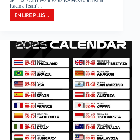
de 1’52 »728 devant Paola RAMOS #58 (Klint
Racing Team)…
EN LIRE PLUS...
MARIA
HERRERA
FIGURE
EN
TÊTE
DES
ESSAIS
COMBINÉS
SUR
LE
CIRCUIT
DE
PORTIMAO