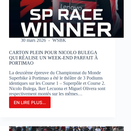
SUR
LE
CIRCUIT
BUGATTI
LE
MANS
30 mars 2026
WSBK
CARTON PLEIN POUR NICOLO BULEGA
QUI RÉALISE UN WEEK-END PARFAIT À
PORTIMAO
La deuxième épreuve du Championnat du Monde
Superbike à Portimao a été le théâtre de 3 Podiums
identiques sur les Course 1 – Superpôle et Course 2.
Nicolo Bulega, Iker Lecuona et Miguel Olivera sont
respectivement montés sur les mêmes…
EN LIRE PLUS...
CARTON
PLEIN
POUR
NICOLO
BULEGA