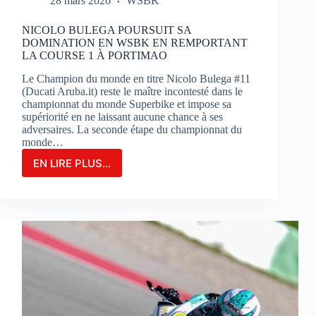
28 mars 2026
WSBK
NICOLO BULEGA POURSUIT SA
DOMINATION EN WSBK EN REMPORTANT
LA COURSE 1 À PORTIMAO
Le Champion du monde en titre Nicolo Bulega #11
(Ducati Aruba.it) reste le maître incontesté dans le
championnat du monde Superbike et impose sa
supériorité en ne laissant aucune chance à ses
adversaires. La seconde étape du championnat du
monde…
EN LIRE PLUS...
NICOLO
BULEGA
POURSUIT
SA
DOMINATION
EN
WSBK
EN
REMPORTANT
LA
COURSE