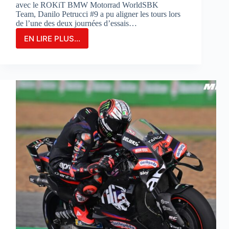
avec le ROKiT BMW Motorrad WorldSBK
Team, Danilo Petrucci #9 a pu aligner les tours lors
de l’une des deux journées d’essais…
EN LIRE PLUS...
Danilo
Petrucci
franchit
un
cap
lors
des
essais
de
Portimao
:
«
Nous
avons
découvert
de
nouvelles
choses
»
: