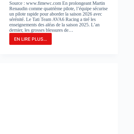
Source : www.fimewc.com En prolongeant Martin
Renaudin comme quatrième pilote, l’équipe sécurise
un pilote rapide pour aborder la saison 2026 avec
sérénité. Le Tati Team AVA6 Racing a tiré les
enseignements des aléas de la saison 2025. L’an
dernier, les grosses blessures de…
EN LIRE PLUS...
Le
TATI
TEAM
AVA6
RACING
PROLONGE
MARTIN
RENAUDIN
COMME
PILOTE
DE
RÉSERVE