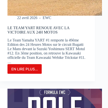
22 avril 2026
EWC
LE TEAM YART RENOUE AVEC LA
VICTOIRE AUX 24H MOTOS
Le Team Yamaha YART #1 remporte la 49ème
Edition des 24 Heures Motos sur le circuit Bugatti
Le Mans devant la Suzuki Yoshimura SERT Motul
#12. En 3ème position, on retrouve la Kawasaki
officielle du Team Kawasaki Webike Trickstar #11.
…
EN LIRE PLUS...
LE
TEAM
YART
RENOUE
AVEC
LA
VICTOIRE
AUX
24H