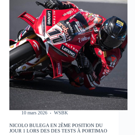
LES
ESSAIS
DU
HONDA
HRC
LORS
DES
TESTS
À
PORTIMAO
10 mars 2026
WSBK
NICOLO BULEGA EN 2ÈME POSITION DU
JOUR 1 LORS DES DES TESTS À PORTIMAO