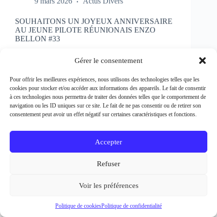
SOUHAITONS UN JOYEUX ANNIVERSAIRE
AU JEUNE PILOTE RÉUNIONAIS ENZO
BELLON #33
Rédacteur et crédit Photo : Patrick Bertineau Natif
de l’Ile de la Réunion, il fête aujourd’hui ses 17 ans.
Gérer le consentement
Il débute la pratique de la moto à l’âge de 8 ans en
découvrant le motocross et le supermotard et
Pour offrir les meilleures expériences, nous utilisons des technologies telles que les
passe…
cookies pour stocker et/ou accéder aux informations des appareils. Le fait de consentir
EN LIRE PLUS...
à ces technologies nous permettra de traiter des données telles que le comportement de
SOUHAITONS
navigation ou les ID uniques sur ce site. Le fait de ne pas consentir ou de retirer son
UN
consentement peut avoir un effet négatif sur certaines caractéristiques et fonctions.
JOYEUX
ANNIVERSAIRE
AU
Accepter
JEUNE
PILOTE
Refuser
RÉUNIONAIS
ENZO
BELLON
Voir les préférences
#33
Politique de cookies
Politique de confidentialité