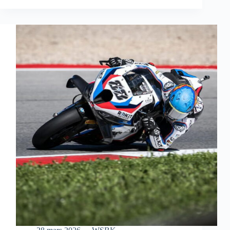
S’OFFRE
UNE
MAGNIFIQUE
VICTOIRE
EN
COURSE
SPRINT
À
AUSTIN