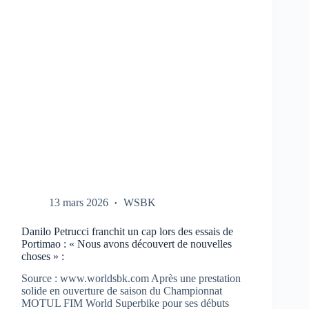
CBR-
1000-
RR
AUX
TESTS
À
PORTIMAO
13 mars 2026
WSBK
Danilo Petrucci franchit un cap lors des essais de
Portimao : « Nous avons découvert de nouvelles
choses » :
Source : www.worldsbk.com Après une prestation
solide en ouverture de saison du Championnat
MOTUL FIM World Superbike pour ses débuts