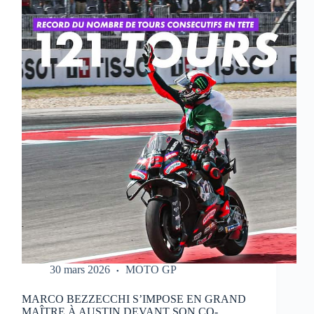
QUI
RÉALISE
UN
WEEK-
END
PARFAIT
À
PORTIMAO
30 mars 2026
MOTO GP
MARCO BEZZECCHI S’IMPOSE EN GRAND
MAÎTRE À AUSTIN DEVANT SON CO-