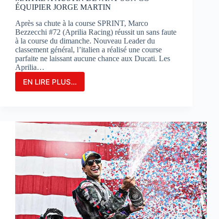
ÉQUIPIER JORGE MARTIN
Après sa chute à la course SPRINT, Marco
Bezzecchi #72 (Aprilia Racing) réussit un sans faute
à la course du dimanche. Nouveau Leader du
classement général, l’italien a réalisé une course
parfaite ne laissant aucune chance aux Ducati. Les
Aprilia…
EN LIRE PLUS...
MARCO
BEZZECCHI
S’IMPOSE
EN
GRAND
MAÎTRE
À
AUSTIN
DEVANT
SON
CO-
ÉQUIPIER
JORGE
MARTIN