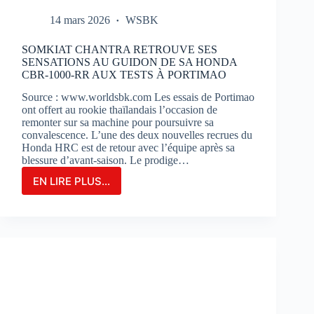
14 mars 2026
WSBK
SOMKIAT CHANTRA RETROUVE SES
SENSATIONS AU GUIDON DE SA HONDA
CBR-1000-RR AUX TESTS À PORTIMAO
Source : www.worldsbk.com Les essais de Portimao
ont offert au rookie thaïlandais l’occasion de
remonter sur sa machine pour poursuivre sa
convalescence. L’une des deux nouvelles recrues du
Honda HRC est de retour avec l’équipe après sa
blessure d’avant-saison. Le prodige…
EN LIRE PLUS...
SOMKIAT
CHANTRA
RETROUVE
SES
SENSATIONS
AU
GUIDON
DE
SA
HONDA