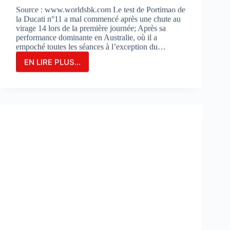
Source : www.worldsbk.com Le test de Portimao de
la Ducati n°11 a mal commencé après une chute au
virage 14 lors de la première journée; Après sa
performance dominante en Australie, où il a
empoché toutes les séances à l’exception du…
EN LIRE PLUS...
NICOLO
BULEGA
EN
2ÈME
POSITION
DU
JOUR
1
LORS
DES
DES
TESTS
À
PORTIMAO