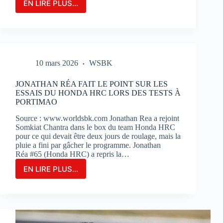
EN LIRE PLUS...
LE
GRAND-
PRIX
DE
FRANCE
MOTOGP
10 mars 2026
WSBK
N’EST
QU’À
2
JONATHAN RÉA FAIT LE POINT SUR LES
MOIS
ESSAIS DU HONDA HRC LORS DES TESTS À
DE
PORTIMAO
SON
Source : www.worldsbk.com Jonathan Rea a rejoint
OUVERTURE
Somkiat Chantra dans le box du team Honda HRC
:
pour ce qui devait être deux jours de roulage, mais la
BILLETERIE
pluie a fini par gâcher le programme. Jonathan
ET
Réa #65 (Honda HRC) a repris la…
PHOTOS
EN LIRE PLUS...
JONATHAN
RÉA
FAIT
LE
POINT
SUR