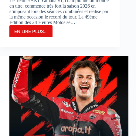
Le Team YART Yamaha #1, championne du monde
en titre, commence très fort la saison 2026 en
s’imposant lors des séances combinées et réalise par
la même occasion le record du tour. La 49ème
Edition des 24 Heures Motos se…
EN LIRE PLUS...
LE
TEAM
YAMAHA
YART
#1
PARTIRA
EN
POLE
POSITION
POUR
LA
3ÈME
FOIS
CONSÉCUTIVE
AUX
24
HEURES
MOTOS