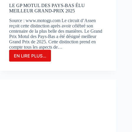
?
LE GP MOTUL DES PAYS-BAS ÉLU
MEILLEUR GRAND-PRIX 2025
Source : www.motogp.com Le circuit d’Assen
reçoit cette distinction après avoir célébré son
centenaire de la plus belle des manières. Le Grand
Prix Motul des Pays-Bas a été désigné meilleur
Grand Prix de 2025. Cette distinction prend en
compte tous les aspects de…
EN LIRE PLUS...
LE
GP
MOTUL
DES
PAYS-
BAS
ÉLU
MEILLEUR
GRAND-
PRIX
2025