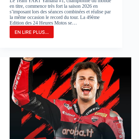
Le Team YART Yamaha #1, championne du monde
en titre, commence très fort la saison 2026 en
s’imposant lors des séances combinées et réalise par
la même occasion le record du tour. La 49ème
Edition des 24 Heures Motos se…
EN LIRE PLUS...
LE
TEAM
YAMAHA
YART
#1
PARTIRA
EN
POLE
POSITION
POUR
LA
3ÈME
FOIS
CONSÉCUTIVE
AUX
24
HEURES
MOTOS