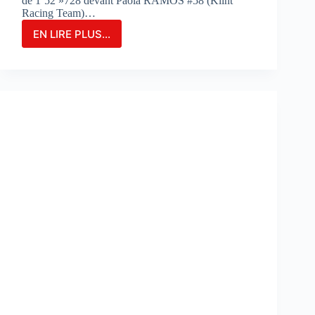
de 1’52 »728 devant Paola RAMOS #58 (Klint
Racing Team)…
EN LIRE PLUS...
MARIA
HERRERA
FIGURE
EN
TÊTE
DES
ESSAIS
COMBINÉS
SUR
LE
CIRCUIT
DE
PORTIMAO