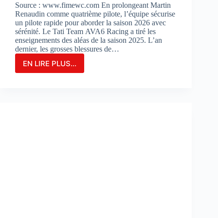
Source : www.fimewc.com En prolongeant Martin
Renaudin comme quatrième pilote, l’équipe sécurise
un pilote rapide pour aborder la saison 2026 avec
sérénité. Le Tati Team AVA6 Racing a tiré les
enseignements des aléas de la saison 2025. L’an
dernier, les grosses blessures de…
EN LIRE PLUS...
Le
TATI
TEAM
AVA6
RACING
PROLONGE
MARTIN
RENAUDIN
COMME
PILOTE
DE
RÉSERVE