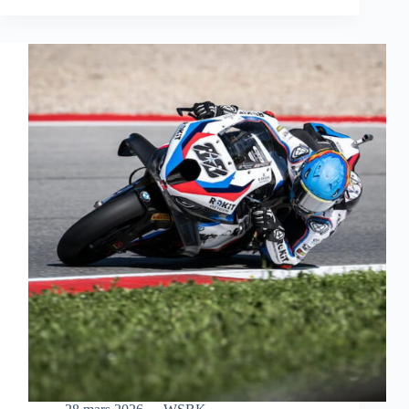
S’OFFRE
UNE
MAGNIFIQUE
VICTOIRE
EN
COURSE
SPRINT
À
AUSTIN