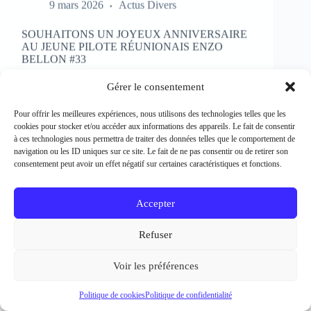
SOUHAITONS UN JOYEUX ANNIVERSAIRE
AU JEUNE PILOTE RÉUNIONAIS ENZO
BELLON #33
Rédacteur et crédit Photo : Patrick Bertineau Natif
de l’Ile de la Réunion, il fête aujourd’hui ses 17 ans.
Gérer le consentement
Il débute la pratique de la moto à l’âge de 8 ans en
découvrant le motocross et le supermotard et
Pour offrir les meilleures expériences, nous utilisons des technologies telles que les
passe…
cookies pour stocker et/ou accéder aux informations des appareils. Le fait de consentir
EN LIRE PLUS...
à ces technologies nous permettra de traiter des données telles que le comportement de
SOUHAITONS
navigation ou les ID uniques sur ce site. Le fait de ne pas consentir ou de retirer son
UN
consentement peut avoir un effet négatif sur certaines caractéristiques et fonctions.
JOYEUX
ANNIVERSAIRE
AU
Accepter
JEUNE
PILOTE
Refuser
RÉUNIONAIS
ENZO
BELLON
Voir les préférences
#33
Politique de cookies
Politique de confidentialité