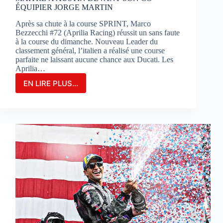
ÉQUIPIER JORGE MARTIN
Après sa chute à la course SPRINT, Marco
Bezzecchi #72 (Aprilia Racing) réussit un sans faute
à la course du dimanche. Nouveau Leader du
classement général, l’italien a réalisé une course
parfaite ne laissant aucune chance aux Ducati. Les
Aprilia…
EN LIRE PLUS...
MARCO
BEZZECCHI
S’IMPOSE
EN
GRAND
MAÎTRE
À
AUSTIN
DEVANT
SON
CO-
ÉQUIPIER
JORGE
MARTIN