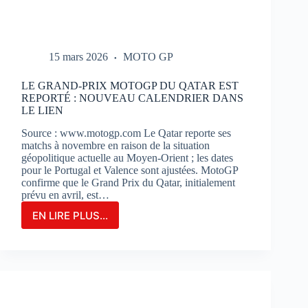
15 mars 2026
MOTO GP
LE GRAND-PRIX MOTOGP DU QATAR EST
REPORTÉ : NOUVEAU CALENDRIER DANS
LE LIEN
Source : www.motogp.com Le Qatar reporte ses
matchs à novembre en raison de la situation
géopolitique actuelle au Moyen-Orient ; les dates
pour le Portugal et Valence sont ajustées. MotoGP
confirme que le Grand Prix du Qatar, initialement
prévu en avril, est…
EN LIRE PLUS...
LE
GRAND-
PRIX
MOTOGP
DU
QATAR
EST