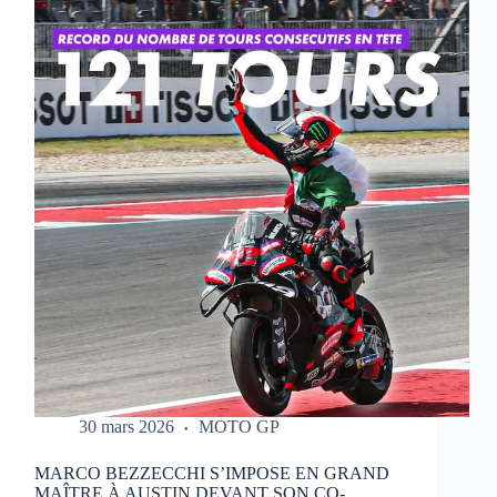
QUI
RÉALISE
UN
WEEK-
END
PARFAIT
À
PORTIMAO
30 mars 2026
MOTO GP
MARCO BEZZECCHI S’IMPOSE EN GRAND
MAÎTRE À AUSTIN DEVANT SON CO-