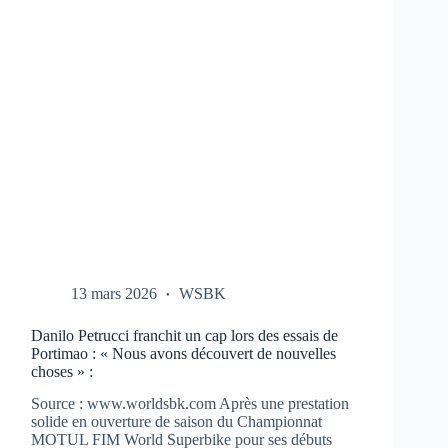
CBR-
1000-
RR
AUX
TESTS
À
PORTIMAO
13 mars 2026
WSBK
Danilo Petrucci franchit un cap lors des essais de
Portimao : « Nous avons découvert de nouvelles
choses » :
Source : www.worldsbk.com Après une prestation
solide en ouverture de saison du Championnat
MOTUL FIM World Superbike pour ses débuts