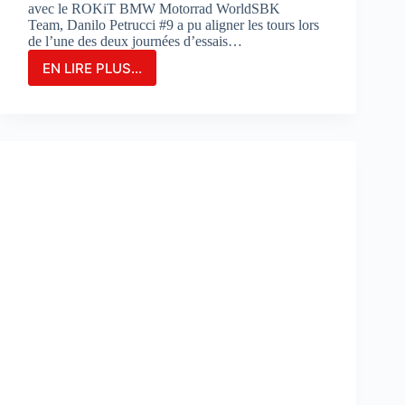
avec le ROKiT BMW Motorrad WorldSBK
Team, Danilo Petrucci #9 a pu aligner les tours lors
de l’une des deux journées d’essais…
EN LIRE PLUS...
Danilo
Petrucci
franchit
un
cap
lors
des
essais
de
Portimao
:
«
Nous
avons
découvert
de
nouvelles
choses
»
: