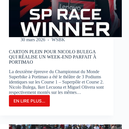
SUR
LE
CIRCUIT
BUGATTI
LE
MANS
30 mars 2026
WSBK
CARTON PLEIN POUR NICOLO BULEGA
QUI RÉALISE UN WEEK-END PARFAIT À
PORTIMAO
La deuxième épreuve du Championnat du Monde
Superbike à Portimao a été le théâtre de 3 Podiums
identiques sur les Course 1 – Superpôle et Course 2.
Nicolo Bulega, Iker Lecuona et Miguel Olivera sont
respectivement montés sur les mêmes…
EN LIRE PLUS...
CARTON
PLEIN
POUR
NICOLO
BULEGA