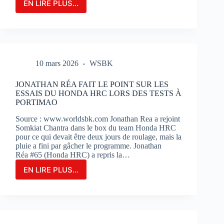
EN LIRE PLUS...
LE
GRAND-
PRIX
DE
FRANCE
MOTOGP
10 mars 2026
WSBK
N’EST
QU’À
2
JONATHAN RÉA FAIT LE POINT SUR LES
MOIS
ESSAIS DU HONDA HRC LORS DES TESTS À
DE
PORTIMAO
SON
Source : www.worldsbk.com Jonathan Rea a rejoint
OUVERTURE
Somkiat Chantra dans le box du team Honda HRC
:
pour ce qui devait être deux jours de roulage, mais la
BILLETERIE
pluie a fini par gâcher le programme. Jonathan
ET
Réa #65 (Honda HRC) a repris la…
PHOTOS
EN LIRE PLUS...
JONATHAN
RÉA
FAIT
LE
POINT
SUR