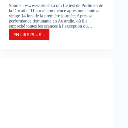
Source : www.worldsbk.com Le test de Portimao de
la Ducati n°11 a mal commencé après une chute au
virage 14 lors de la première journée; Après sa
performance dominante en Australie, où il a
empoché toutes les séances à l’exception du…
EN LIRE PLUS...
NICOLO
BULEGA
EN
2ÈME
POSITION
DU
JOUR
1
LORS
DES
DES
TESTS
À
PORTIMAO