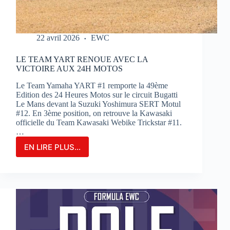
22 avril 2026
EWC
LE TEAM YART RENOUE AVEC LA
VICTOIRE AUX 24H MOTOS
Le Team Yamaha YART #1 remporte la 49ème
Edition des 24 Heures Motos sur le circuit Bugatti
Le Mans devant la Suzuki Yoshimura SERT Motul
#12. En 3ème position, on retrouve la Kawasaki
officielle du Team Kawasaki Webike Trickstar #11.
…
EN LIRE PLUS...
LE
TEAM
YART
RENOUE
AVEC
LA
VICTOIRE
AUX
24H