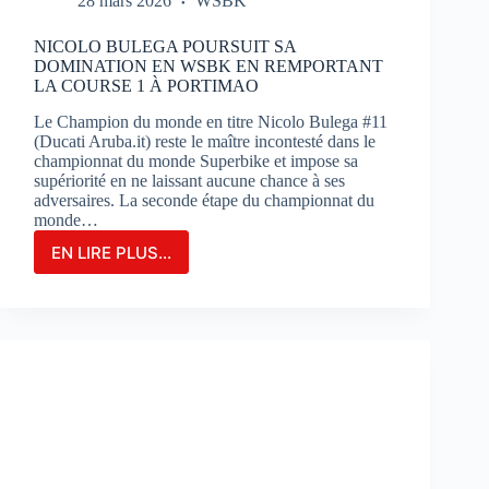
28 mars 2026
WSBK
NICOLO BULEGA POURSUIT SA
DOMINATION EN WSBK EN REMPORTANT
LA COURSE 1 À PORTIMAO
Le Champion du monde en titre Nicolo Bulega #11
(Ducati Aruba.it) reste le maître incontesté dans le
championnat du monde Superbike et impose sa
supériorité en ne laissant aucune chance à ses
adversaires. La seconde étape du championnat du
monde…
EN LIRE PLUS...
NICOLO
BULEGA
POURSUIT
SA
DOMINATION
EN
WSBK
EN
REMPORTANT
LA
COURSE