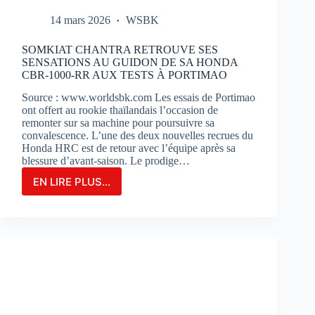
14 mars 2026
WSBK
SOMKIAT CHANTRA RETROUVE SES
SENSATIONS AU GUIDON DE SA HONDA
CBR-1000-RR AUX TESTS À PORTIMAO
Source : www.worldsbk.com Les essais de Portimao
ont offert au rookie thaïlandais l’occasion de
remonter sur sa machine pour poursuivre sa
convalescence. L’une des deux nouvelles recrues du
Honda HRC est de retour avec l’équipe après sa
blessure d’avant-saison. Le prodige…
EN LIRE PLUS...
SOMKIAT
CHANTRA
RETROUVE
SES
SENSATIONS
AU
GUIDON
DE
SA
HONDA