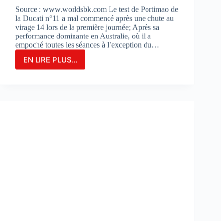
Source : www.worldsbk.com Le test de Portimao de
la Ducati n°11 a mal commencé après une chute au
virage 14 lors de la première journée; Après sa
performance dominante en Australie, où il a
empoché toutes les séances à l’exception du…
EN LIRE PLUS...
NICOLO
BULEGA
EN
2ÈME
POSITION
DU
JOUR
1
LORS
DES
DES
TESTS
À
PORTIMAO