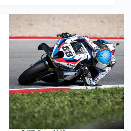
S’OFFRE
UNE
MAGNIFIQUE
VICTOIRE
EN
COURSE
SPRINT
À
AUSTIN