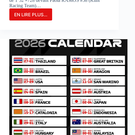
de 1’52 »728 devant Paola RAMOS #58 (Klint
Racing Team)…
EN LIRE PLUS...
MARIA
HERRERA
FIGURE
EN
TÊTE
DES
ESSAIS
COMBINÉS
SUR
LE
CIRCUIT
DE
PORTIMAO