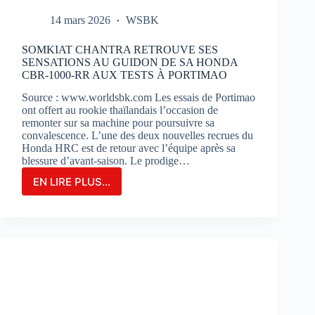
14 mars 2026
WSBK
SOMKIAT CHANTRA RETROUVE SES
SENSATIONS AU GUIDON DE SA HONDA
CBR-1000-RR AUX TESTS À PORTIMAO
Source : www.worldsbk.com Les essais de Portimao
ont offert au rookie thaïlandais l’occasion de
remonter sur sa machine pour poursuivre sa
convalescence. L’une des deux nouvelles recrues du
Honda HRC est de retour avec l’équipe après sa
blessure d’avant-saison. Le prodige…
EN LIRE PLUS...
SOMKIAT
CHANTRA
RETROUVE
SES
SENSATIONS
AU
GUIDON
DE
SA
HONDA