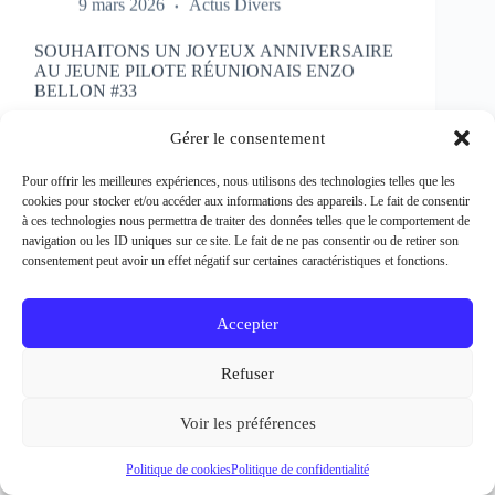
SOUHAITONS UN JOYEUX ANNIVERSAIRE
AU JEUNE PILOTE RÉUNIONAIS ENZO
BELLON #33
Rédacteur et crédit Photo : Patrick Bertineau Natif
de l’Ile de la Réunion, il fête aujourd’hui ses 17 ans.
Gérer le consentement
Il débute la pratique de la moto à l’âge de 8 ans en
découvrant le motocross et le supermotard et
Pour offrir les meilleures expériences, nous utilisons des technologies telles que les
passe…
cookies pour stocker et/ou accéder aux informations des appareils. Le fait de consentir
EN LIRE PLUS...
à ces technologies nous permettra de traiter des données telles que le comportement de
SOUHAITONS
navigation ou les ID uniques sur ce site. Le fait de ne pas consentir ou de retirer son
UN
consentement peut avoir un effet négatif sur certaines caractéristiques et fonctions.
JOYEUX
ANNIVERSAIRE
AU
Accepter
JEUNE
PILOTE
Refuser
RÉUNIONAIS
ENZO
BELLON
Voir les préférences
#33
Politique de cookies
Politique de confidentialité