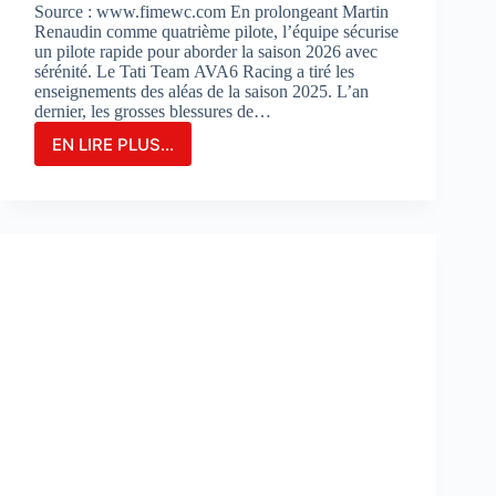
Source : www.fimewc.com En prolongeant Martin
Renaudin comme quatrième pilote, l’équipe sécurise
un pilote rapide pour aborder la saison 2026 avec
sérénité. Le Tati Team AVA6 Racing a tiré les
enseignements des aléas de la saison 2025. L’an
dernier, les grosses blessures de…
EN LIRE PLUS...
Le
TATI
TEAM
AVA6
RACING
PROLONGE
MARTIN
RENAUDIN
COMME
PILOTE
DE
RÉSERVE