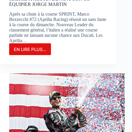
ÉQUIPIER JORGE MARTIN
Après sa chute à la course SPRINT, Marco
Bezzecchi #72 (Aprilia Racing) réussit un sans faute
à la course du dimanche. Nouveau Leader du
classement général, l’italien a réalisé une course
parfaite ne laissant aucune chance aux Ducati. Les
Aprilia…
EN LIRE PLUS...
MARCO
BEZZECCHI
S’IMPOSE
EN
GRAND
MAÎTRE
À
AUSTIN
DEVANT
SON
CO-
ÉQUIPIER
JORGE
MARTIN