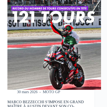
QUI
RÉALISE
UN
WEEK-
END
PARFAIT
À
PORTIMAO
30 mars 2026
MOTO GP
MARCO BEZZECCHI S’IMPOSE EN GRAND
MAÎTRE À AUSTIN DEVANT SON CO-