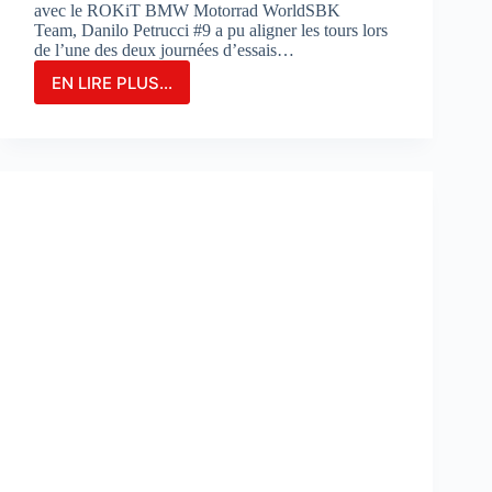
avec le ROKiT BMW Motorrad WorldSBK
Team, Danilo Petrucci #9 a pu aligner les tours lors
de l’une des deux journées d’essais…
EN LIRE PLUS...
Danilo
Petrucci
franchit
un
cap
lors
des
essais
de
Portimao
:
«
Nous
avons
découvert
de
nouvelles
choses
»
: