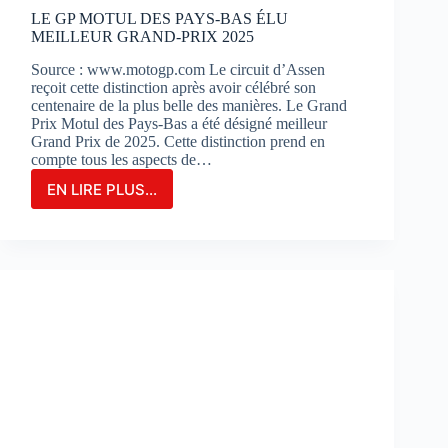
?
LE GP MOTUL DES PAYS-BAS ÉLU
MEILLEUR GRAND-PRIX 2025
Source : www.motogp.com Le circuit d’Assen
reçoit cette distinction après avoir célébré son
centenaire de la plus belle des manières. Le Grand
Prix Motul des Pays-Bas a été désigné meilleur
Grand Prix de 2025. Cette distinction prend en
compte tous les aspects de…
EN LIRE PLUS...
LE
GP
MOTUL
DES
PAYS-
BAS
ÉLU
MEILLEUR
GRAND-
PRIX
2025