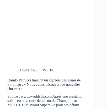
CBR-
1000-
RR
AUX
TESTS
À
PORTIMAO
13 mars 2026
WSBK
Danilo Petrucci franchit un cap lors des essais de
Portimao : « Nous avons découvert de nouvelles
choses » :
Source : www.worldsbk.com Après une prestation
solide en ouverture de saison du Championnat
MOTUL FIM World Superbike pour ses débuts