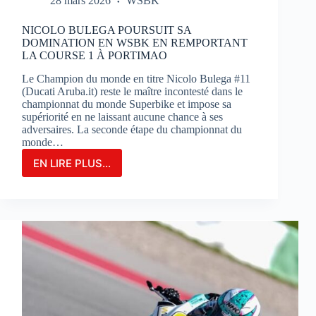
28 mars 2026
WSBK
NICOLO BULEGA POURSUIT SA
DOMINATION EN WSBK EN REMPORTANT
LA COURSE 1 À PORTIMAO
Le Champion du monde en titre Nicolo Bulega #11
(Ducati Aruba.it) reste le maître incontesté dans le
championnat du monde Superbike et impose sa
supériorité en ne laissant aucune chance à ses
adversaires. La seconde étape du championnat du
monde…
EN LIRE PLUS...
NICOLO
BULEGA
POURSUIT
SA
DOMINATION
EN
WSBK
EN
REMPORTANT
LA
COURSE