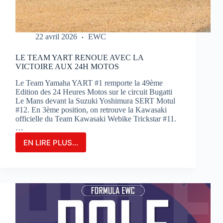
22 avril 2026
EWC
LE TEAM YART RENOUE AVEC LA
VICTOIRE AUX 24H MOTOS
Le Team Yamaha YART #1 remporte la 49ème
Edition des 24 Heures Motos sur le circuit Bugatti
Le Mans devant la Suzuki Yoshimura SERT Motul
#12. En 3ème position, on retrouve la Kawasaki
officielle du Team Kawasaki Webike Trickstar #11.
…
EN LIRE PLUS...
LE
TEAM
YART
RENOUE
AVEC
LA
VICTOIRE
AUX
24H