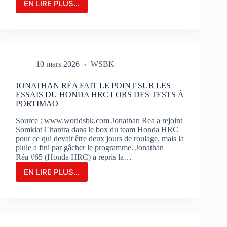
EN LIRE PLUS...
LE
GRAND-
PRIX
DE
FRANCE
MOTOGP
10 mars 2026
WSBK
N’EST
QU’À
2
JONATHAN RÉA FAIT LE POINT SUR LES
MOIS
ESSAIS DU HONDA HRC LORS DES TESTS À
DE
PORTIMAO
SON
Source : www.worldsbk.com Jonathan Rea a rejoint
OUVERTURE
Somkiat Chantra dans le box du team Honda HRC
:
pour ce qui devait être deux jours de roulage, mais la
BILLETERIE
pluie a fini par gâcher le programme. Jonathan
ET
Réa #65 (Honda HRC) a repris la…
PHOTOS
EN LIRE PLUS...
JONATHAN
RÉA
FAIT
LE
POINT
SUR