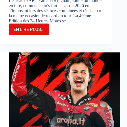
Le Team YART Yamaha #1, championne du monde
en titre, commence très fort la saison 2026 en
s’imposant lors des séances combinées et réalise par
la même occasion le record du tour. La 49ème
Edition des 24 Heures Motos se…
EN LIRE PLUS...
LE
TEAM
YAMAHA
YART
#1
PARTIRA
EN
POLE
POSITION
POUR
LA
3ÈME
FOIS
CONSÉCUTIVE
AUX
24
HEURES
MOTOS