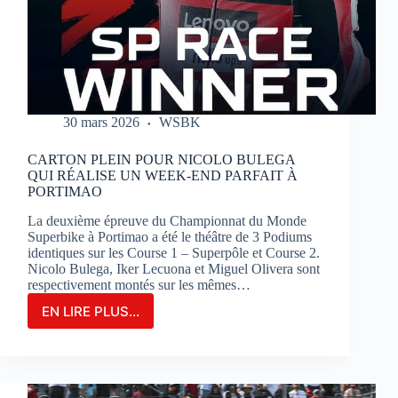
SUR
LE
CIRCUIT
BUGATTI
LE
MANS
30 mars 2026
WSBK
CARTON PLEIN POUR NICOLO BULEGA
QUI RÉALISE UN WEEK-END PARFAIT À
PORTIMAO
La deuxième épreuve du Championnat du Monde
Superbike à Portimao a été le théâtre de 3 Podiums
identiques sur les Course 1 – Superpôle et Course 2.
Nicolo Bulega, Iker Lecuona et Miguel Olivera sont
respectivement montés sur les mêmes…
EN LIRE PLUS...
CARTON
PLEIN
POUR
NICOLO
BULEGA