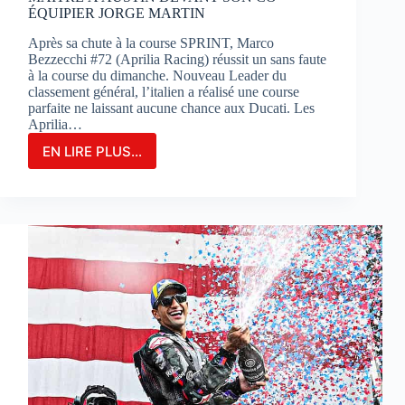
ÉQUIPIER JORGE MARTIN
Après sa chute à la course SPRINT, Marco
Bezzecchi #72 (Aprilia Racing) réussit un sans faute
à la course du dimanche. Nouveau Leader du
classement général, l’italien a réalisé une course
parfaite ne laissant aucune chance aux Ducati. Les
Aprilia…
EN LIRE PLUS...
MARCO
BEZZECCHI
S’IMPOSE
EN
GRAND
MAÎTRE
À
AUSTIN
DEVANT
SON
CO-
ÉQUIPIER
JORGE
MARTIN