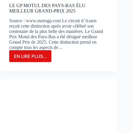
?
LE GP MOTUL DES PAYS-BAS ÉLU
MEILLEUR GRAND-PRIX 2025
Source : www.motogp.com Le circuit d’Assen
reçoit cette distinction après avoir célébré son
centenaire de la plus belle des manières. Le Grand
Prix Motul des Pays-Bas a été désigné meilleur
Grand Prix de 2025. Cette distinction prend en
compte tous les aspects de…
EN LIRE PLUS...
LE
GP
MOTUL
DES
PAYS-
BAS
ÉLU
MEILLEUR
GRAND-
PRIX
2025