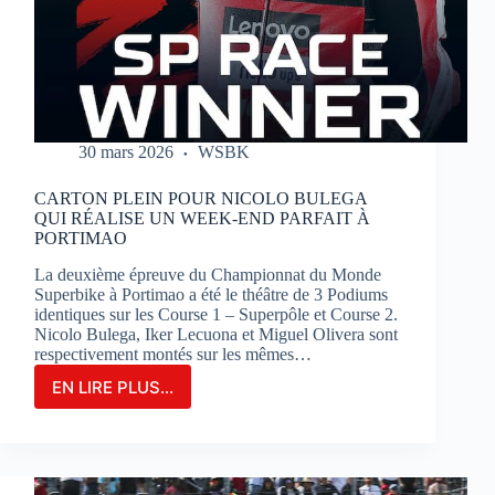
SUR
LE
CIRCUIT
BUGATTI
LE
MANS
30 mars 2026
WSBK
CARTON PLEIN POUR NICOLO BULEGA
QUI RÉALISE UN WEEK-END PARFAIT À
PORTIMAO
La deuxième épreuve du Championnat du Monde
Superbike à Portimao a été le théâtre de 3 Podiums
identiques sur les Course 1 – Superpôle et Course 2.
Nicolo Bulega, Iker Lecuona et Miguel Olivera sont
respectivement montés sur les mêmes…
EN LIRE PLUS...
CARTON
PLEIN
POUR
NICOLO
BULEGA