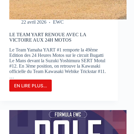
22 avril 2026
EWC
LE TEAM YART RENOUE AVEC LA
VICTOIRE AUX 24H MOTOS
Le Team Yamaha YART #1 remporte la 49ème
Edition des 24 Heures Motos sur le circuit Bugatti
Le Mans devant la Suzuki Yoshimura SERT Motul
#12. En 3ème position, on retrouve la Kawasaki
officielle du Team Kawasaki Webike Trickstar #11.
…
EN LIRE PLUS...
LE
TEAM
YART
RENOUE
AVEC
LA
VICTOIRE
AUX
24H