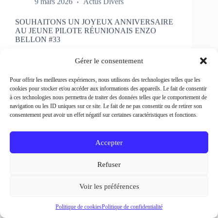
SOUHAITONS UN JOYEUX ANNIVERSAIRE
AU JEUNE PILOTE RÉUNIONAIS ENZO
BELLON #33
Rédacteur et crédit Photo : Patrick Bertineau Natif
de l’Ile de la Réunion, il fête aujourd’hui ses 17 ans.
Gérer le consentement
Il débute la pratique de la moto à l’âge de 8 ans en
découvrant le motocross et le supermotard et
Pour offrir les meilleures expériences, nous utilisons des technologies telles que les
passe…
cookies pour stocker et/ou accéder aux informations des appareils. Le fait de consentir
EN LIRE PLUS...
à ces technologies nous permettra de traiter des données telles que le comportement de
SOUHAITONS
navigation ou les ID uniques sur ce site. Le fait de ne pas consentir ou de retirer son
UN
consentement peut avoir un effet négatif sur certaines caractéristiques et fonctions.
JOYEUX
ANNIVERSAIRE
AU
Accepter
JEUNE
PILOTE
Refuser
RÉUNIONAIS
ENZO
BELLON
Voir les préférences
#33
Politique de cookies
Politique de confidentialité