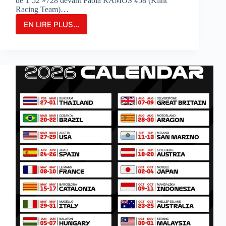
de 1’52 »728 devant Paola RAMOS #58 (Klint
Racing Team)…
EN LIRE PLUS...
MARIA
HERRERA
FIGURE
EN
TÊTE
DES
ESSAIS
COMBINÉS
SUR
LE
CIRCUIT
DE
PORTIMAO