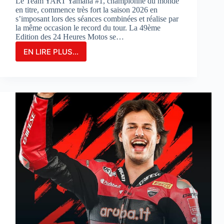
Le Team YART Yamaha #1, championne du monde
en titre, commence très fort la saison 2026 en
s’imposant lors des séances combinées et réalise par
la même occasion le record du tour. La 49ème
Edition des 24 Heures Motos se…
EN LIRE PLUS...
LE
TEAM
YAMAHA
YART
#1
PARTIRA
EN
POLE
POSITION
POUR
LA
3ÈME
FOIS
CONSÉCUTIVE
AUX
24
HEURES
MOTOS