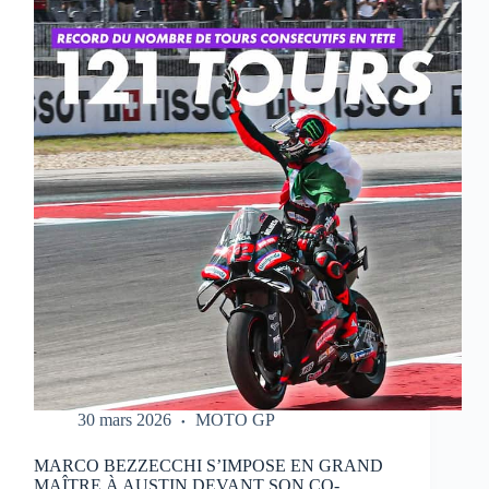
QUI
RÉALISE
UN
WEEK-
END
PARFAIT
À
PORTIMAO
30 mars 2026
MOTO GP
MARCO BEZZECCHI S’IMPOSE EN GRAND
MAÎTRE À AUSTIN DEVANT SON CO-