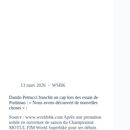
CBR-
1000-
RR
AUX
TESTS
À
PORTIMAO
13 mars 2026
WSBK
Danilo Petrucci franchit un cap lors des essais de
Portimao : « Nous avons découvert de nouvelles
choses » :
Source : www.worldsbk.com Après une prestation
solide en ouverture de saison du Championnat
MOTUL FIM World Superbike pour ses débuts