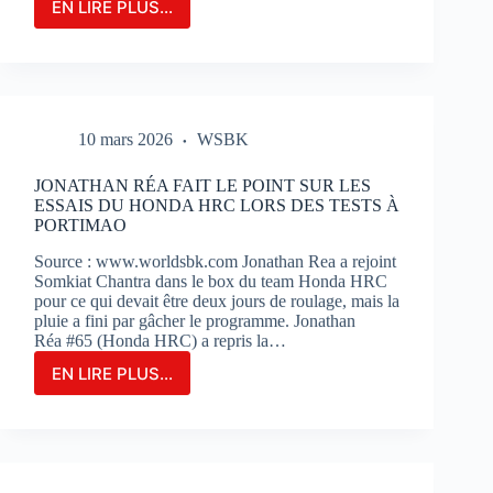
EN LIRE PLUS...
LE
GRAND-
PRIX
DE
FRANCE
MOTOGP
10 mars 2026
WSBK
N’EST
QU’À
2
JONATHAN RÉA FAIT LE POINT SUR LES
MOIS
ESSAIS DU HONDA HRC LORS DES TESTS À
DE
PORTIMAO
SON
Source : www.worldsbk.com Jonathan Rea a rejoint
OUVERTURE
Somkiat Chantra dans le box du team Honda HRC
:
pour ce qui devait être deux jours de roulage, mais la
BILLETERIE
pluie a fini par gâcher le programme. Jonathan
ET
Réa #65 (Honda HRC) a repris la…
PHOTOS
EN LIRE PLUS...
JONATHAN
RÉA
FAIT
LE
POINT
SUR