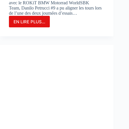
avec le ROKiT BMW Motorrad WorldSBK
Team, Danilo Petrucci #9 a pu aligner les tours lors
de l’une des deux journées d’essais…
EN LIRE PLUS...
Danilo
Petrucci
franchit
un
cap
lors
des
essais
de
Portimao
:
«
Nous
avons
découvert
de
nouvelles
choses
»
: