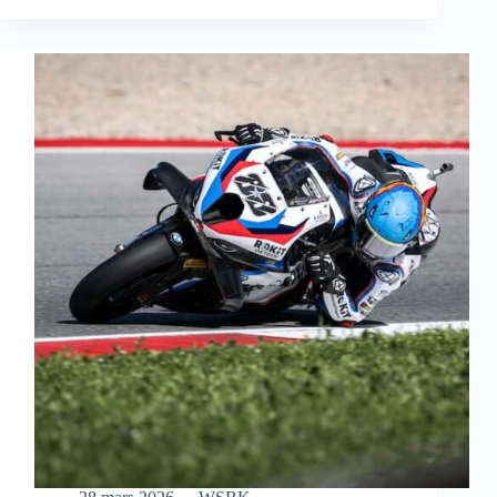
S’OFFRE
UNE
MAGNIFIQUE
VICTOIRE
EN
COURSE
SPRINT
À
AUSTIN