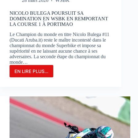
28 mars 2026
WSBK
NICOLO BULEGA POURSUIT SA
DOMINATION EN WSBK EN REMPORTANT
LA COURSE 1 À PORTIMAO
Le Champion du monde en titre Nicolo Bulega #11
(Ducati Aruba.it) reste le maître incontesté dans le
championnat du monde Superbike et impose sa
supériorité en ne laissant aucune chance à ses
adversaires. La seconde étape du championnat du
monde…
EN LIRE PLUS...
NICOLO
BULEGA
POURSUIT
SA
DOMINATION
EN
WSBK
EN
REMPORTANT
LA
COURSE