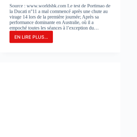
Source : www.worldsbk.com Le test de Portimao de
la Ducati n°11 a mal commencé après une chute au
virage 14 lors de la première journée; Après sa
performance dominante en Australie, où il a
empoché toutes les séances à l’exception du…
EN LIRE PLUS...
NICOLO
BULEGA
EN
2ÈME
POSITION
DU
JOUR
1
LORS
DES
DES
TESTS
À
PORTIMAO