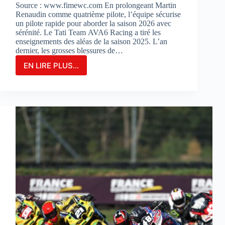
Source : www.fimewc.com En prolongeant Martin
Renaudin comme quatrième pilote, l’équipe sécurise
un pilote rapide pour aborder la saison 2026 avec
sérénité. Le Tati Team AVA6 Racing a tiré les
enseignements des aléas de la saison 2025. L’an
dernier, les grosses blessures de…
EN LIRE PLUS...
Le
TATI
TEAM
AVA6
RACING
PROLONGE
MARTIN
RENAUDIN
COMME
PILOTE
DE
RÉSERVE