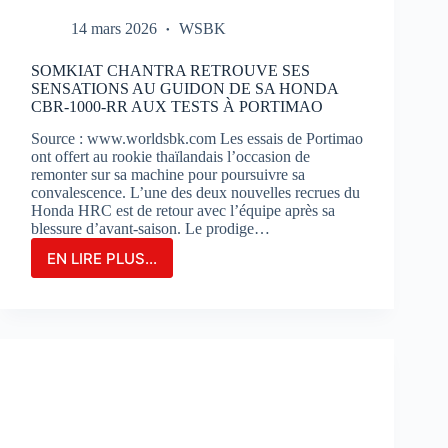
14 mars 2026
WSBK
SOMKIAT CHANTRA RETROUVE SES
SENSATIONS AU GUIDON DE SA HONDA
CBR-1000-RR AUX TESTS À PORTIMAO
Source : www.worldsbk.com Les essais de Portimao
ont offert au rookie thaïlandais l’occasion de
remonter sur sa machine pour poursuivre sa
convalescence. L’une des deux nouvelles recrues du
Honda HRC est de retour avec l’équipe après sa
blessure d’avant-saison. Le prodige…
EN LIRE PLUS...
SOMKIAT
CHANTRA
RETROUVE
SES
SENSATIONS
AU
GUIDON
DE
SA
HONDA