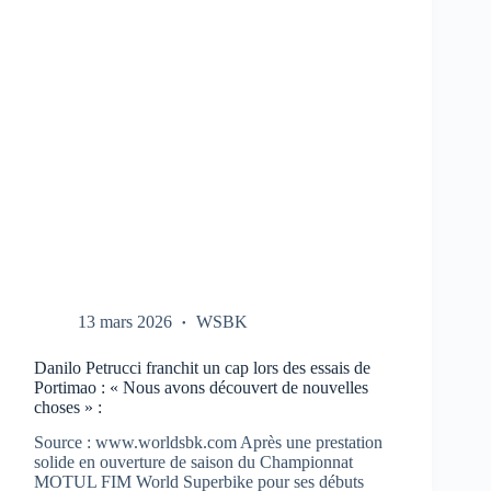
CBR-
1000-
RR
AUX
TESTS
À
PORTIMAO
13 mars 2026
WSBK
Danilo Petrucci franchit un cap lors des essais de
Portimao : « Nous avons découvert de nouvelles
choses » :
Source : www.worldsbk.com Après une prestation
solide en ouverture de saison du Championnat
MOTUL FIM World Superbike pour ses débuts