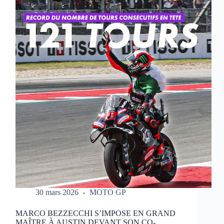
QUI
RÉALISE
UN
WEEK-
END
PARFAIT
À
PORTIMAO
30 mars 2026
MOTO GP
MARCO BEZZECCHI S’IMPOSE EN GRAND
MAÎTRE À AUSTIN DEVANT SON CO-