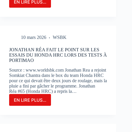
EN LIRE PLUS...
LE
GRAND-
PRIX
DE
FRANCE
MOTOGP
10 mars 2026
WSBK
N’EST
QU’À
2
JONATHAN RÉA FAIT LE POINT SUR LES
MOIS
ESSAIS DU HONDA HRC LORS DES TESTS À
DE
PORTIMAO
SON
Source : www.worldsbk.com Jonathan Rea a rejoint
OUVERTURE
Somkiat Chantra dans le box du team Honda HRC
:
pour ce qui devait être deux jours de roulage, mais la
BILLETERIE
pluie a fini par gâcher le programme. Jonathan
ET
Réa #65 (Honda HRC) a repris la…
PHOTOS
EN LIRE PLUS...
JONATHAN
RÉA
FAIT
LE
POINT
SUR