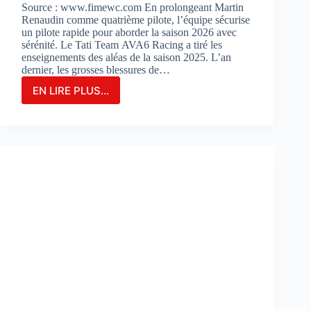
Source : www.fimewc.com En prolongeant Martin
Renaudin comme quatrième pilote, l’équipe sécurise
un pilote rapide pour aborder la saison 2026 avec
sérénité. Le Tati Team AVA6 Racing a tiré les
enseignements des aléas de la saison 2025. L’an
dernier, les grosses blessures de…
EN LIRE PLUS...
Le
TATI
TEAM
AVA6
RACING
PROLONGE
MARTIN
RENAUDIN
COMME
PILOTE
DE
RÉSERVE