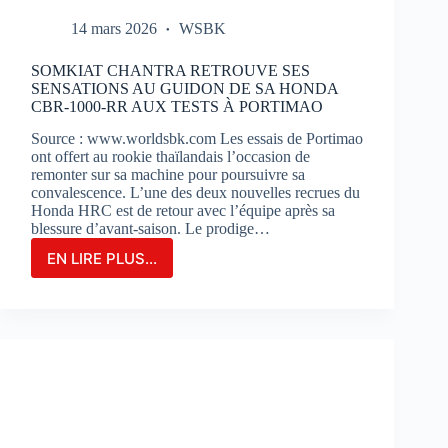
14 mars 2026
WSBK
SOMKIAT CHANTRA RETROUVE SES
SENSATIONS AU GUIDON DE SA HONDA
CBR-1000-RR AUX TESTS À PORTIMAO
Source : www.worldsbk.com Les essais de Portimao
ont offert au rookie thaïlandais l’occasion de
remonter sur sa machine pour poursuivre sa
convalescence. L’une des deux nouvelles recrues du
Honda HRC est de retour avec l’équipe après sa
blessure d’avant-saison. Le prodige…
EN LIRE PLUS...
SOMKIAT
CHANTRA
RETROUVE
SES
SENSATIONS
AU
GUIDON
DE
SA
HONDA