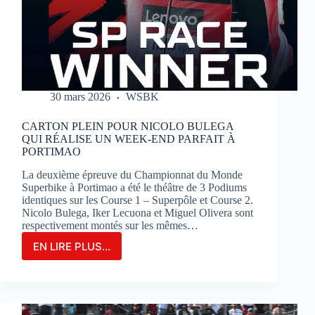
SUR
LE
CIRCUIT
BUGATTI
LE
MANS
30 mars 2026
WSBK
CARTON PLEIN POUR NICOLO BULEGA
QUI RÉALISE UN WEEK-END PARFAIT À
PORTIMAO
La deuxième épreuve du Championnat du Monde
Superbike à Portimao a été le théâtre de 3 Podiums
identiques sur les Course 1 – Superpôle et Course 2.
Nicolo Bulega, Iker Lecuona et Miguel Olivera sont
respectivement montés sur les mêmes…
EN LIRE PLUS...
CARTON
PLEIN
POUR
NICOLO
BULEGA