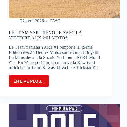
22 avril 2026
EWC
LE TEAM YART RENOUE AVEC LA
VICTOIRE AUX 24H MOTOS
Le Team Yamaha YART #1 remporte la 49ème
Edition des 24 Heures Motos sur le circuit Bugatti
Le Mans devant la Suzuki Yoshimura SERT Motul
#12. En 3ème position, on retrouve la Kawasaki
officielle du Team Kawasaki Webike Trickstar #11.
…
EN LIRE PLUS...
LE
TEAM
YART
RENOUE
AVEC
LA
VICTOIRE
AUX
24H