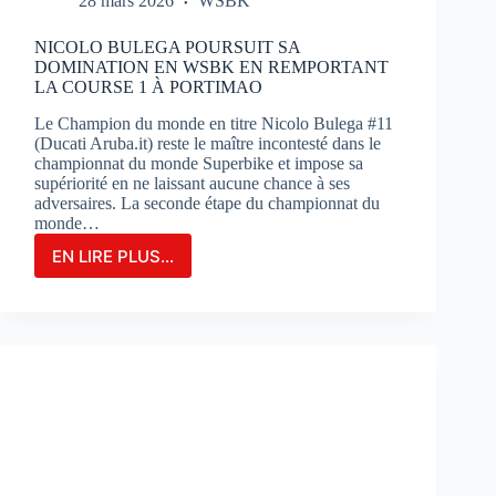
28 mars 2026
WSBK
NICOLO BULEGA POURSUIT SA
DOMINATION EN WSBK EN REMPORTANT
LA COURSE 1 À PORTIMAO
Le Champion du monde en titre Nicolo Bulega #11
(Ducati Aruba.it) reste le maître incontesté dans le
championnat du monde Superbike et impose sa
supériorité en ne laissant aucune chance à ses
adversaires. La seconde étape du championnat du
monde…
EN LIRE PLUS...
NICOLO
BULEGA
POURSUIT
SA
DOMINATION
EN
WSBK
EN
REMPORTANT
LA
COURSE