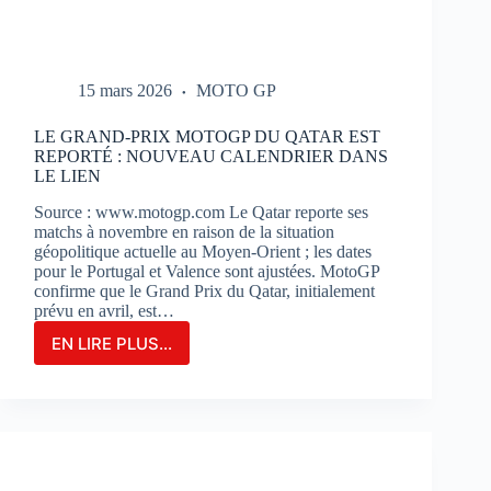
15 mars 2026
MOTO GP
LE GRAND-PRIX MOTOGP DU QATAR EST
REPORTÉ : NOUVEAU CALENDRIER DANS
LE LIEN
Source : www.motogp.com Le Qatar reporte ses
matchs à novembre en raison de la situation
géopolitique actuelle au Moyen-Orient ; les dates
pour le Portugal et Valence sont ajustées. MotoGP
confirme que le Grand Prix du Qatar, initialement
prévu en avril, est…
EN LIRE PLUS...
LE
GRAND-
PRIX
MOTOGP
DU
QATAR
EST