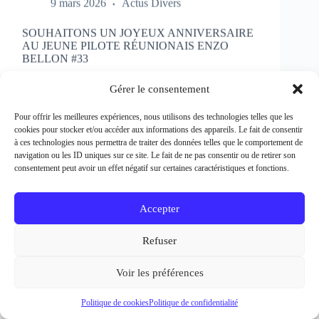
SOUHAITONS UN JOYEUX ANNIVERSAIRE
AU JEUNE PILOTE RÉUNIONAIS ENZO
BELLON #33
Rédacteur et crédit Photo : Patrick Bertineau Natif
de l’Ile de la Réunion, il fête aujourd’hui ses 17 ans.
Gérer le consentement
Il débute la pratique de la moto à l’âge de 8 ans en
découvrant le motocross et le supermotard et
Pour offrir les meilleures expériences, nous utilisons des technologies telles que les
passe…
cookies pour stocker et/ou accéder aux informations des appareils. Le fait de consentir
EN LIRE PLUS...
à ces technologies nous permettra de traiter des données telles que le comportement de
SOUHAITONS
navigation ou les ID uniques sur ce site. Le fait de ne pas consentir ou de retirer son
UN
consentement peut avoir un effet négatif sur certaines caractéristiques et fonctions.
JOYEUX
ANNIVERSAIRE
AU
Accepter
JEUNE
PILOTE
Refuser
RÉUNIONAIS
ENZO
BELLON
Voir les préférences
#33
Politique de cookies
Politique de confidentialité