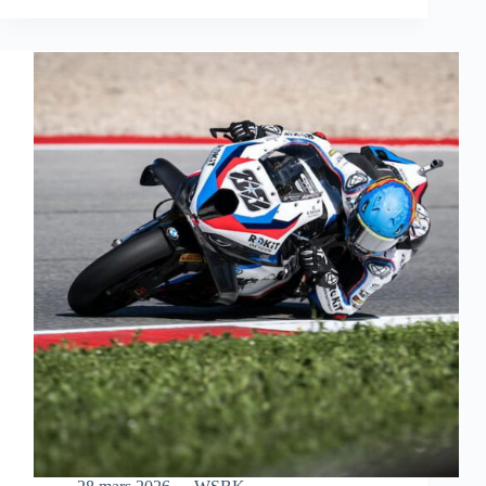
S’OFFRE
UNE
MAGNIFIQUE
VICTOIRE
EN
COURSE
SPRINT
À
AUSTIN