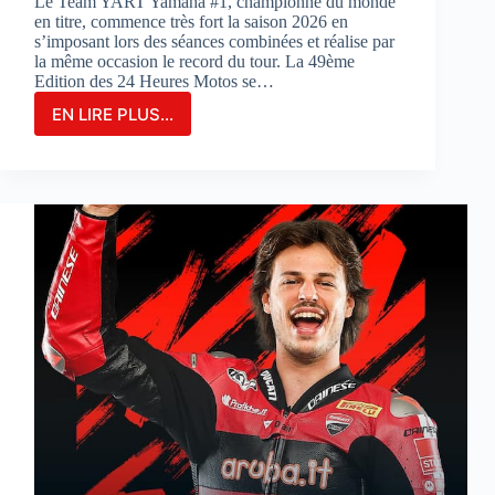
Le Team YART Yamaha #1, championne du monde
en titre, commence très fort la saison 2026 en
s’imposant lors des séances combinées et réalise par
la même occasion le record du tour. La 49ème
Edition des 24 Heures Motos se…
EN LIRE PLUS...
LE
TEAM
YAMAHA
YART
#1
PARTIRA
EN
POLE
POSITION
POUR
LA
3ÈME
FOIS
CONSÉCUTIVE
AUX
24
HEURES
MOTOS