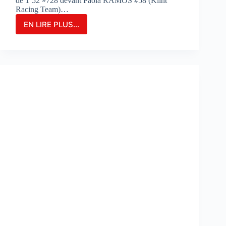
de 1’52 »728 devant Paola RAMOS #58 (Klint
Racing Team)…
EN LIRE PLUS...
MARIA
HERRERA
FIGURE
EN
TÊTE
DES
ESSAIS
COMBINÉS
SUR
LE
CIRCUIT
DE
PORTIMAO