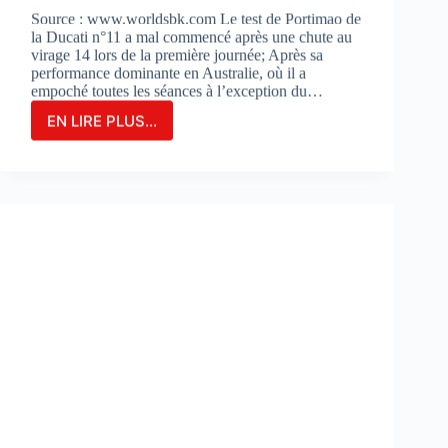
Source : www.worldsbk.com Le test de Portimao de
la Ducati n°11 a mal commencé après une chute au
virage 14 lors de la première journée; Après sa
performance dominante en Australie, où il a
empoché toutes les séances à l’exception du…
EN LIRE PLUS...
NICOLO
BULEGA
EN
2ÈME
POSITION
DU
JOUR
1
LORS
DES
DES
TESTS
À
PORTIMAO