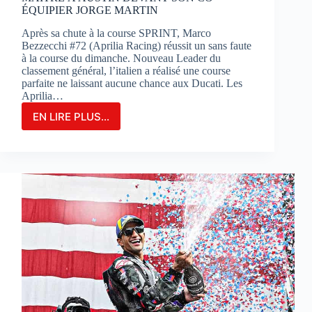
ÉQUIPIER JORGE MARTIN
Après sa chute à la course SPRINT, Marco
Bezzecchi #72 (Aprilia Racing) réussit un sans faute
à la course du dimanche. Nouveau Leader du
classement général, l’italien a réalisé une course
parfaite ne laissant aucune chance aux Ducati. Les
Aprilia…
EN LIRE PLUS...
MARCO
BEZZECCHI
S’IMPOSE
EN
GRAND
MAÎTRE
À
AUSTIN
DEVANT
SON
CO-
ÉQUIPIER
JORGE
MARTIN