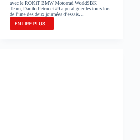
avec le ROKiT BMW Motorrad WorldSBK
Team, Danilo Petrucci #9 a pu aligner les tours lors
de l’une des deux journées d’essais…
EN LIRE PLUS...
Danilo
Petrucci
franchit
un
cap
lors
des
essais
de
Portimao
:
«
Nous
avons
découvert
de
nouvelles
choses
»
: