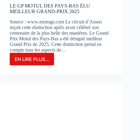
?
LE GP MOTUL DES PAYS-BAS ÉLU
MEILLEUR GRAND-PRIX 2025
Source : www.motogp.com Le circuit d’Assen
reçoit cette distinction après avoir célébré son
centenaire de la plus belle des manières. Le Grand
Prix Motul des Pays-Bas a été désigné meilleur
Grand Prix de 2025. Cette distinction prend en
compte tous les aspects de…
EN LIRE PLUS...
LE
GP
MOTUL
DES
PAYS-
BAS
ÉLU
MEILLEUR
GRAND-
PRIX
2025