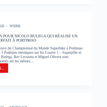
T
IRA
E
026
WSBK
TION
R
N POUR NICOLO BULEGA QUI RÉALISE UN
RFAIT À PORTIMAO
E
euve du Championnat du Monde Superbike à Portimao
SÉCUTIVE
de 3 Podiums identiques sur les Course 1 – Superpôle et
 Bulega, Iker Lecuona et Miguel Olivera sont
montés sur les mêmes…
RES
OS
...
TON
N
R
UIT
OLO
TTI
EGA
S
ISE
K-