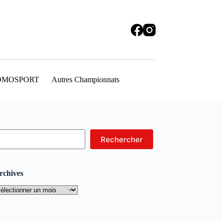
OMOSPORT
Autres Championnats
echercher
Rechercher
rchives
rchives