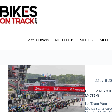
Passer
au
contenu
Actus Divers
MOTO GP
MOTO2
MOTO
22 avril 2
LE TEAM YAR
MOTOS
Le Team Yamaha 
Motos sur le cir