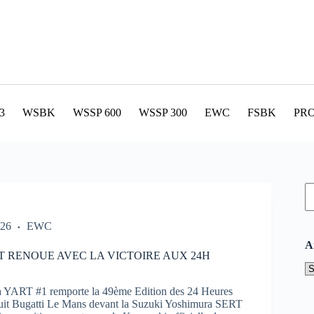
3
WSBK
WSSP 600
WSSP 300
EWC
FSBK
PR
R
026
EWC
A
T RENOUE AVEC LA VICTOIRE AUX 24H
A
YART #1 remporte la 49ème Edition des 24 Heures
cuit Bugatti Le Mans devant la Suzuki Yoshimura SERT