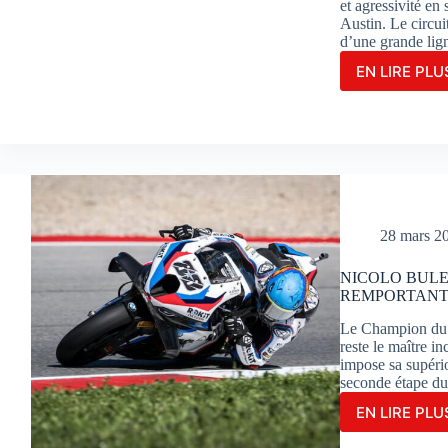
et agressivité en
Austin. Le circui
d’une grande lig
EN LIRE PLUS
JOR
MAR
S’OF
UNE
MAGN
VICT
EN
COU
SPRI
28 mars 2
À
AUST
NICOLO BULE
REMPORTANT 
Le Champion du m
reste le maître 
impose sa supério
seconde étape 
EN LIRE PLUS
NIC
BUL