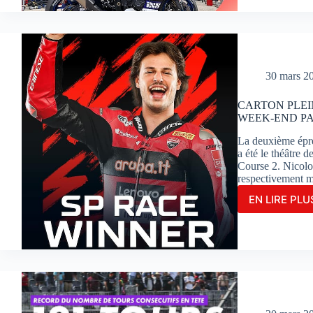
YAR
#1
PART
EN
POL
30 mars 2
POSI
POU
LA
CARTON PLEI
WEEK-END PA
3ÈM
FOIS
La deuxième épr
CON
a été le théâtre 
AUX
Course 2. Nicolo
24
respectivement 
HEU
MOT
EN LIRE PLUS
CAR
SUR
PLEI
LE
POU
CIRC
NIC
BUGA
BUL
LE
QUI
MAN
RÉAL
UN
WEE