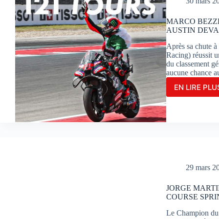
30 mars 2
END
PARF
MARCO BEZZE
À
AUSTIN DEVA
POR
Après sa chute à
Racing) réussit 
du classement géné
aucune chance a
EN LIRE PLUS
MAR
BEZZ
S’IM
EN
GRA
MAÎT
À
AUST
DEV
29 mars 2
SON
CO-
JORGE MARTI
ÉQUI
COURSE SPRI
JOR
MAR
Le Champion du 