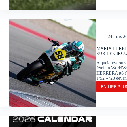
POU
SA
DOM
EN
WSB
EN
REM
24 mars 2
LA
COU
MARIA HERRE
1
SUR LE CIRC
À
POR
A quelques jour
féminin WorldWC
HERRERA #6 (Ter
1’52 »728 deva
EN LIRE PLUS
MAR
HER
FIGU
EN
TÊTE
DES
ESSA
COM