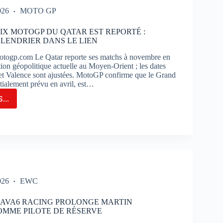
026
MOTO GP
UIT
IX MOTOGP DU QATAR EST REPORTÉ :
ENDRIER DANS LE LIEN
TIMAO
togp.com Le Qatar reporte ses matchs à novembre en
ation géopolitique actuelle au Moyen-Orient ; les dates
 et Valence sont ajustées. MotoGP confirme que le Grand
itialement prévu en avril, est…
...
ND-
OGP
AR
ORTÉ
026
EWC
VEAU
NDRIER
M AVA6 RACING PROLONGE MARTIN
S
MME PILOTE DE RÉSERVE