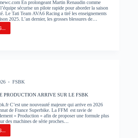
imewc.com En prolongeant Martin Renaudin comme
 l’équipe sécurise un pilote rapide pour aborder la saison
té. Le Tati Team AVA6 Racing a tiré les enseignements
aison 2025. L’an dernier, les grosses blessures de…
...
M
6
NG
LONGE
TIN
AUDIN
ME
026
FSBK
TE
E PRODUCTION ARRIVE SUR LE FSBK
ERVE
k.fr C’est une nouveauté majeure qui arrive en 2026
nnat de France Superbike. La FFM est ravie de
glement « Production » afin de proposer une formule plus
 sur des machines de série proches…
...