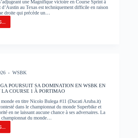
 s’adjugeant une Magnifique victoire en Course Sprint à
t d’Austin au Texas est techniquement difficile en raison
ne droite qui précède un…
...
GE
TIN
FRE
IFIQUE
OIRE
RSE
NT
026
WSBK
IN
GA POURSUIT SA DOMINATION EN WSBK EN
LA COURSE 1 À PORTIMAO
onde en titre Nicolo Bulega #11 (Ducati Aruba.it)
incontesté dans le championnat du monde Superbike et
rité en ne laissant aucune chance à ses adversaires. La
du championnat du monde…
...
OLO
EGA