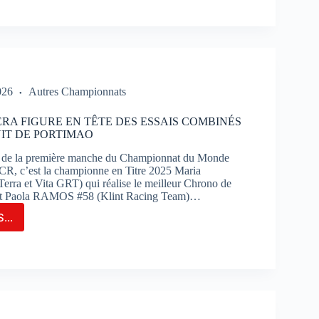
RSUIT
INATION
K
PORTANT
026
Autres Championnats
RSE
RA FIGURE EN TÊTE DES ESSAIS COMBINÉS
UIT DE PORTIMAO
TIMAO
s de la première manche du Championnat du Monde
R, c’est la championne en Titre 2025 Maria
ra et Vita GRT) qui réalise le meilleur Chrono de
nt Paola RAMOS #58 (Klint Racing Team)…
...
IA
RERA
RE
IS
BINÉS