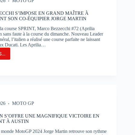
026
MOTO GP
AIT
CCHI S’IMPOSE EN GRAND MAÎTRE À
NT SON CO-ÉQUIPIER JORGE MARTIN
TIMAO
 la course SPRINT, Marco Bezzecchi #72 (Aprilia
un sans faute à la course du dimanche. Nouveau Leader
ral, l’italien a réalisé une course parfaite ne laissant
ux Ducati. Les Aprilia…
...
CO
ECCHI
POSE
ND
RE
IN
ANT
026
MOTO GP
N S’OFFRE UNE MAGNIFIQUE VICTOIRE EN
PIER
NT À AUSTIN
GE
TIN
monde MotoGP 2024 Jorge Martin retrouve son rythme