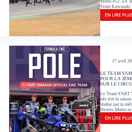
Motul #12. En 3è
Team Kawasaki 
EN LIRE PLUS
LE
TEA
YAR
REN
AVE
LA
VICT
AUX
17 avril 2
24H
MOT
LE TEAM YAM
POUR LA 3ÈM
SUR LE CIRC
Le Team YART Y
très fort la sais
réalise par la m
Heures Motos s
EN LIRE PLUS
LE
TEA
YAM