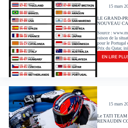
SUR
15 mars 2
LE
CIRC
LE GRAND-PR
DE
NOUVEAU CAL
POR
Source : www.mo
raison de la situ
pour le Portugal
Prix du Qatar, in
EN LIRE PLUS
LE
GRA
PRIX
MOT
DU
QAT
EST
REP
:
15 mars 2
NOU
CALE
Le TATI TEA
DAN
RENAUDIN CO
LE