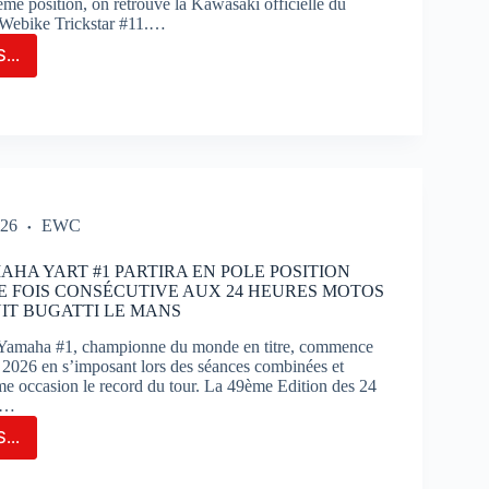
me position, on retrouve la Kawasaki officielle du
Webike Trickstar #11.…
...
M
T
OUE
C
OIRE
026
EWC
OS
AHA YART #1 PARTIRA EN POLE POSITION
E FOIS CONSÉCUTIVE AUX 24 HEURES MOTOS
UIT BUGATTI LE MANS
amaha #1, championne du monde en titre, commence
on 2026 en s’imposant lors des séances combinées et
ême occasion le record du tour. La 49ème Edition des 24
e…
...
M
AHA