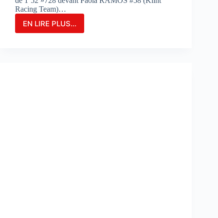
de 1’52 »728 devant Paola RAMOS #58 (Klint
Racing Team)…
EN LIRE PLUS...
MARIA
HERRERA
FIGURE
EN
TÊTE
DES
ESSAIS
COMBINÉS
SUR
LE
CIRCUIT
DE
PORTIMAO