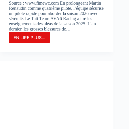
Source : www.fimewc.com En prolongeant Martin
Renaudin comme quatrième pilote, l’équipe sécurise
un pilote rapide pour aborder la saison 2026 avec
sérénité. Le Tati Team AVA6 Racing a tiré les
enseignements des aléas de la saison 2025. L’an
dernier, les grosses blessures de…
EN LIRE PLUS...
Le
TATI
TEAM
AVA6
RACING
PROLONGE
MARTIN
RENAUDIN
COMME
PILOTE
DE
RÉSERVE