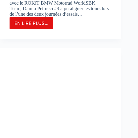
avec le ROKiT BMW Motorrad WorldSBK
Team, Danilo Petrucci #9 a pu aligner les tours lors
de l’une des deux journées d’essais…
EN LIRE PLUS...
Danilo
Petrucci
franchit
un
cap
lors
des
essais
de
Portimao
:
«
Nous
avons
découvert
de
nouvelles
choses
»
: