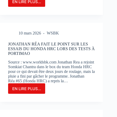
EN LIRE PLUS...
LE
GRAND-
PRIX
DE
FRANCE
MOTOGP
10 mars 2026
WSBK
N’EST
QU’À
2
JONATHAN RÉA FAIT LE POINT SUR LES
MOIS
ESSAIS DU HONDA HRC LORS DES TESTS À
DE
PORTIMAO
SON
Source : www.worldsbk.com Jonathan Rea a rejoint
OUVERTURE
Somkiat Chantra dans le box du team Honda HRC
:
pour ce qui devait être deux jours de roulage, mais la
BILLETERIE
pluie a fini par gâcher le programme. Jonathan
ET
Réa #65 (Honda HRC) a repris la…
PHOTOS
EN LIRE PLUS...
JONATHAN
RÉA
FAIT
LE
POINT
SUR