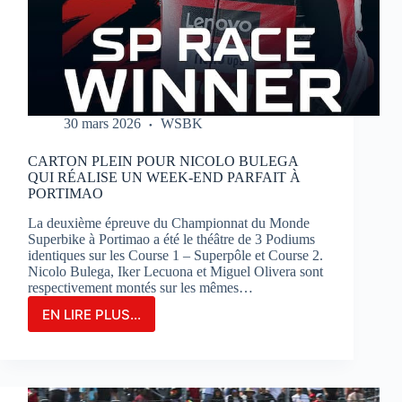
SUR
LE
CIRCUIT
BUGATTI
LE
MANS
30 mars 2026
WSBK
CARTON PLEIN POUR NICOLO BULEGA
QUI RÉALISE UN WEEK-END PARFAIT À
PORTIMAO
La deuxième épreuve du Championnat du Monde
Superbike à Portimao a été le théâtre de 3 Podiums
identiques sur les Course 1 – Superpôle et Course 2.
Nicolo Bulega, Iker Lecuona et Miguel Olivera sont
respectivement montés sur les mêmes…
EN LIRE PLUS...
CARTON
PLEIN
POUR
NICOLO
BULEGA