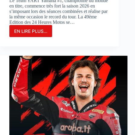
Le Team YART Yamaha #1, championne du monde
en titre, commence très fort la saison 2026 en
s’imposant lors des séances combinées et réalise par
la même occasion le record du tour. La 49ème
Edition des 24 Heures Motos se…
EN LIRE PLUS...
LE
TEAM
YAMAHA
YART
#1
PARTIRA
EN
POLE
POSITION
POUR
LA
3ÈME
FOIS
CONSÉCUTIVE
AUX
24
HEURES
MOTOS