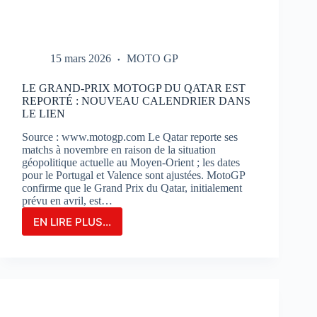
15 mars 2026
MOTO GP
LE GRAND-PRIX MOTOGP DU QATAR EST
REPORTÉ : NOUVEAU CALENDRIER DANS
LE LIEN
Source : www.motogp.com Le Qatar reporte ses
matchs à novembre en raison de la situation
géopolitique actuelle au Moyen-Orient ; les dates
pour le Portugal et Valence sont ajustées. MotoGP
confirme que le Grand Prix du Qatar, initialement
prévu en avril, est…
EN LIRE PLUS...
LE
GRAND-
PRIX
MOTOGP
DU
QATAR
EST