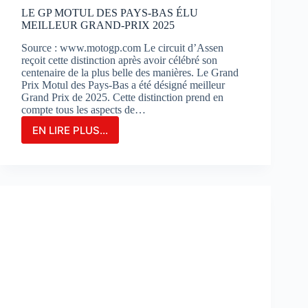
?
LE GP MOTUL DES PAYS-BAS ÉLU
MEILLEUR GRAND-PRIX 2025
Source : www.motogp.com Le circuit d’Assen
reçoit cette distinction après avoir célébré son
centenaire de la plus belle des manières. Le Grand
Prix Motul des Pays-Bas a été désigné meilleur
Grand Prix de 2025. Cette distinction prend en
compte tous les aspects de…
EN LIRE PLUS...
LE
GP
MOTUL
DES
PAYS-
BAS
ÉLU
MEILLEUR
GRAND-
PRIX
2025