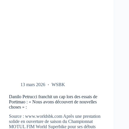
CBR-
1000-
RR
AUX
TESTS
À
PORTIMAO
13 mars 2026
WSBK
Danilo Petrucci franchit un cap lors des essais de
Portimao : « Nous avons découvert de nouvelles
choses » :
Source : www.worldsbk.com Après une prestation
solide en ouverture de saison du Championnat
MOTUL FIM World Superbike pour ses débuts