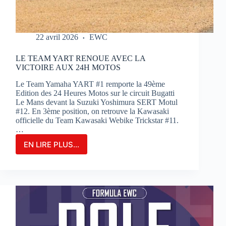
22 avril 2026
EWC
LE TEAM YART RENOUE AVEC LA
VICTOIRE AUX 24H MOTOS
Le Team Yamaha YART #1 remporte la 49ème
Edition des 24 Heures Motos sur le circuit Bugatti
Le Mans devant la Suzuki Yoshimura SERT Motul
#12. En 3ème position, on retrouve la Kawasaki
officielle du Team Kawasaki Webike Trickstar #11.
…
EN LIRE PLUS...
LE
TEAM
YART
RENOUE
AVEC
LA
VICTOIRE
AUX
24H