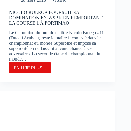
28 mars 2026
WSBK
NICOLO BULEGA POURSUIT SA
DOMINATION EN WSBK EN REMPORTANT
LA COURSE 1 À PORTIMAO
Le Champion du monde en titre Nicolo Bulega #11
(Ducati Aruba.it) reste le maître incontesté dans le
championnat du monde Superbike et impose sa
supériorité en ne laissant aucune chance à ses
adversaires. La seconde étape du championnat du
monde…
EN LIRE PLUS...
NICOLO
BULEGA
POURSUIT
SA
DOMINATION
EN
WSBK
EN
REMPORTANT
LA
COURSE