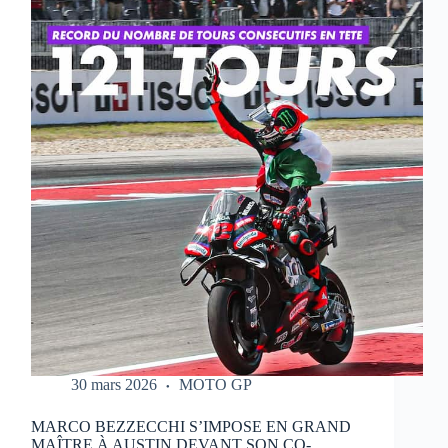
QUI
RÉALISE
UN
WEEK-
END
PARFAIT
À
PORTIMAO
30 mars 2026
MOTO GP
MARCO BEZZECCHI S’IMPOSE EN GRAND
MAÎTRE À AUSTIN DEVANT SON CO-