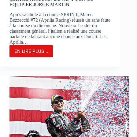
ÉQUIPIER JORGE MARTIN
Après sa chute à la course SPRINT, Marco
Bezzecchi #72 (Aprilia Racing) réussit un sans faute
à la course du dimanche. Nouveau Leader du
classement général, l’italien a réalisé une course
parfaite ne laissant aucune chance aux Ducati. Les
Aprilia…
EN LIRE PLUS...
MARCO
BEZZECCHI
S’IMPOSE
EN
GRAND
MAÎTRE
À
AUSTIN
DEVANT
SON
CO-
ÉQUIPIER
JORGE
MARTIN