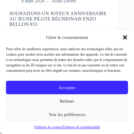
SOUHAITONS UN JOYEUX ANNIVERSAIRE
AU JEUNE PILOTE RÉUNIONAIS ENZO
BELLON #33
Rédacteur et crédit Photo : Patrick Bertineau Natif
de l’Ile de la Réunion, il fête aujourd’hui ses 17 ans.
Gérer le consentement
Il débute la pratique de la moto à l’âge de 8 ans en
découvrant le motocross et le supermotard et
Pour offrir les meilleures expériences, nous utilisons des technologies telles que les
passe…
cookies pour stocker et/ou accéder aux informations des appareils. Le fait de consentir
EN LIRE PLUS...
à ces technologies nous permettra de traiter des données telles que le comportement de
SOUHAITONS
navigation ou les ID uniques sur ce site. Le fait de ne pas consentir ou de retirer son
UN
consentement peut avoir un effet négatif sur certaines caractéristiques et fonctions.
JOYEUX
ANNIVERSAIRE
AU
Accepter
JEUNE
PILOTE
Refuser
RÉUNIONAIS
ENZO
BELLON
Voir les préférences
#33
Politique de cookies
Politique de confidentialité