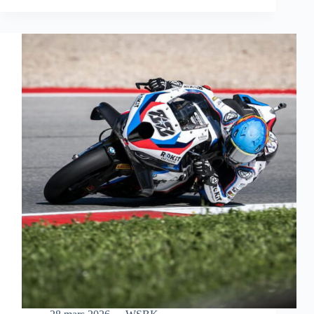
S’OFFRE
UNE
MAGNIFIQUE
VICTOIRE
EN
COURSE
SPRINT
À
AUSTIN