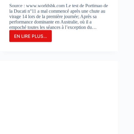
Source : www.worldsbk.com Le test de Portimao de
la Ducati n°11 a mal commencé après une chute au
virage 14 lors de la première journée; Après sa
performance dominante en Australie, où il a
empoché toutes les séances à l’exception du…
EN LIRE PLUS...
NICOLO
BULEGA
EN
2ÈME
POSITION
DU
JOUR
1
LORS
DES
DES
TESTS
À
PORTIMAO