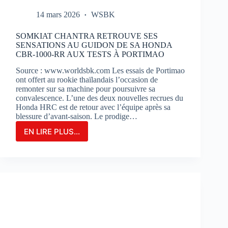
14 mars 2026
WSBK
SOMKIAT CHANTRA RETROUVE SES
SENSATIONS AU GUIDON DE SA HONDA
CBR-1000-RR AUX TESTS À PORTIMAO
Source : www.worldsbk.com Les essais de Portimao
ont offert au rookie thaïlandais l’occasion de
remonter sur sa machine pour poursuivre sa
convalescence. L’une des deux nouvelles recrues du
Honda HRC est de retour avec l’équipe après sa
blessure d’avant-saison. Le prodige…
EN LIRE PLUS...
SOMKIAT
CHANTRA
RETROUVE
SES
SENSATIONS
AU
GUIDON
DE
SA
HONDA