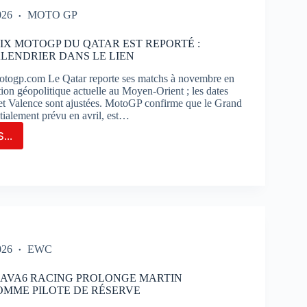
026
MOTO GP
UIT
IX MOTOGP DU QATAR EST REPORTÉ :
ENDRIER DANS LE LIEN
TIMAO
togp.com Le Qatar reporte ses matchs à novembre en
ation géopolitique actuelle au Moyen-Orient ; les dates
 et Valence sont ajustées. MotoGP confirme que le Grand
itialement prévu en avril, est…
...
ND-
OGP
AR
ORTÉ
026
EWC
VEAU
NDRIER
M AVA6 RACING PROLONGE MARTIN
S
MME PILOTE DE RÉSERVE