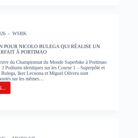
T
IRA
E
026
WSBK
TION
R
N POUR NICOLO BULEGA QUI RÉALISE UN
RFAIT À PORTIMAO
E
euve du Championnat du Monde Superbike à Portimao
SÉCUTIVE
de 3 Podiums identiques sur les Course 1 – Superpôle et
 Bulega, Iker Lecuona et Miguel Olivera sont
montés sur les mêmes…
RES
OS
...
TON
N
R
UIT
OLO
TTI
EGA
S
ISE
K-