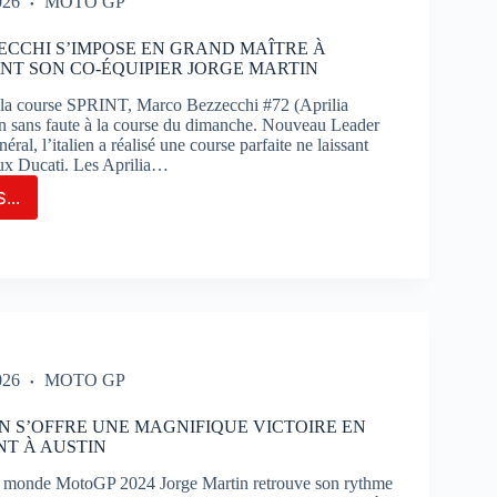
026
MOTO GP
AIT
CCHI S’IMPOSE EN GRAND MAÎTRE À
NT SON CO-ÉQUIPIER JORGE MARTIN
TIMAO
 la course SPRINT, Marco Bezzecchi #72 (Aprilia
un sans faute à la course du dimanche. Nouveau Leader
ral, l’italien a réalisé une course parfaite ne laissant
ux Ducati. Les Aprilia…
...
CO
ECCHI
POSE
ND
RE
IN
ANT
026
MOTO GP
N S’OFFRE UNE MAGNIFIQUE VICTOIRE EN
PIER
NT À AUSTIN
GE
TIN
monde MotoGP 2024 Jorge Martin retrouve son rythme