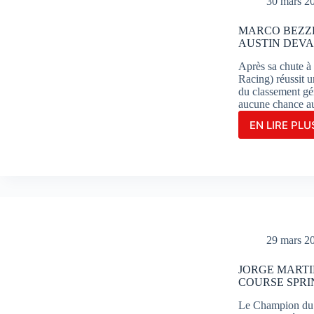
30 mars 2
END
PARF
MARCO BEZZE
À
AUSTIN DEVA
POR
Après sa chute à
Racing) réussit 
du classement géné
aucune chance a
EN LIRE PLUS
MAR
BEZZ
S’IM
EN
GRA
MAÎT
À
AUST
DEV
29 mars 2
SON
CO-
JORGE MARTI
ÉQUI
COURSE SPRI
JOR
MAR
Le Champion du 