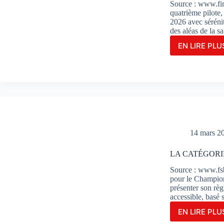
LIEN
Source : www.f
quatrième pilote,
2026 avec séréni
des aléas de la s
EN LIRE PLUS
Le
TATI
TEA
AVA
RACI
PRO
MAR
REN
COM
14 mars 2
PILO
DE
LA CATÉGORI
RÉS
Source : www.fsb
pour le Champio
présenter son rè
accessible, basé
EN LIRE PLUS
LA