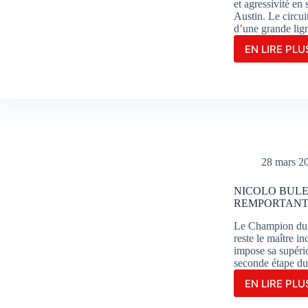
et agressivité en
Austin. Le circui
d’une grande lig
EN LIRE PLUS
JOR
MAR
S’OF
UNE
MAGN
VICT
EN
COU
SPRI
28 mars 2
À
AUST
NICOLO BULE
REMPORTANT 
Le Champion du m
reste le maître 
impose sa supério
seconde étape 
EN LIRE PLUS
NIC
BUL