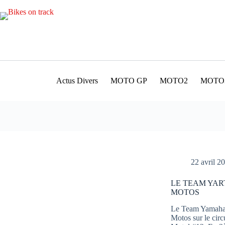
Passer
au
contenu
Actus Divers
MOTO GP
MOTO2
MOTO
22 avril 2
LE TEAM YAR
MOTOS
Le Team Yamaha 
Motos sur le cir