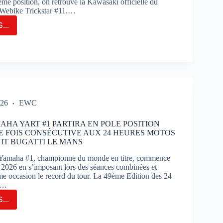
me position, on retrouve la Kawasaki officielle du
Webike Trickstar #11.…
...
M
T
OUE
C
OIRE
026
EWC
OS
AHA YART #1 PARTIRA EN POLE POSITION
E FOIS CONSÉCUTIVE AUX 24 HEURES MOTOS
UIT BUGATTI LE MANS
amaha #1, championne du monde en titre, commence
on 2026 en s’imposant lors des séances combinées et
ême occasion le record du tour. La 49ème Edition des 24
e…
...
M
AHA