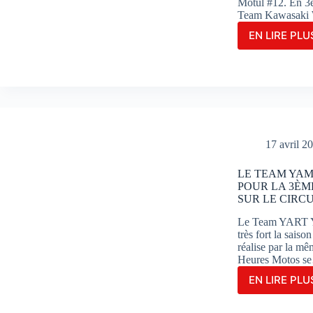
Motul #12. En 3è
Team Kawasaki 
EN LIRE PLUS
LE
TEA
YAR
REN
AVE
LA
VICT
AUX
17 avril 2
24H
MOT
LE TEAM YAM
POUR LA 3ÈM
SUR LE CIRC
Le Team YART Y
très fort la sais
réalise par la m
Heures Motos s
EN LIRE PLUS
LE
TEA
YAM