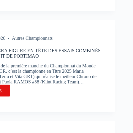
RSUIT
INATION
K
PORTANT
026
Autres Championnats
RSE
RA FIGURE EN TÊTE DES ESSAIS COMBINÉS
UIT DE PORTIMAO
TIMAO
s de la première manche du Championnat du Monde
R, c’est la championne en Titre 2025 Maria
ra et Vita GRT) qui réalise le meilleur Chrono de
nt Paola RAMOS #58 (Klint Racing Team)…
...
IA
RERA
RE
IS
BINÉS