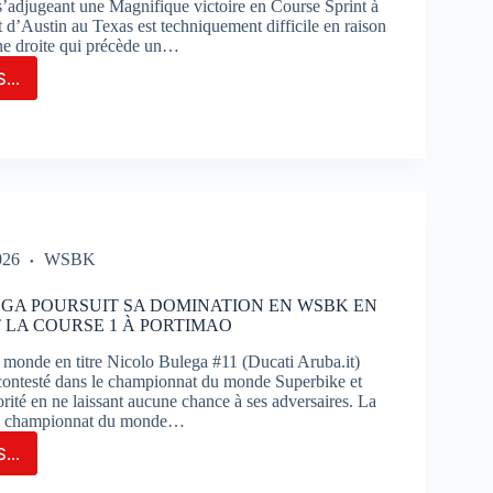
 s’adjugeant une Magnifique victoire en Course Sprint à
t d’Austin au Texas est techniquement difficile en raison
ne droite qui précède un…
...
GE
TIN
FRE
IFIQUE
OIRE
RSE
NT
026
WSBK
IN
GA POURSUIT SA DOMINATION EN WSBK EN
LA COURSE 1 À PORTIMAO
onde en titre Nicolo Bulega #11 (Ducati Aruba.it)
incontesté dans le championnat du monde Superbike et
rité en ne laissant aucune chance à ses adversaires. La
du championnat du monde…
...
OLO
EGA