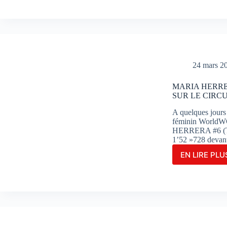
POU
SA
DOM
EN
WSB
EN
REM
24 mars 2
LA
COU
MARIA HERRE
1
SUR LE CIRC
À
POR
A quelques jour
féminin WorldWC
HERRERA #6 (Ter
1’52 »728 deva
EN LIRE PLUS
MAR
HER
FIGU
EN
TÊTE
DES
ESSA
COM