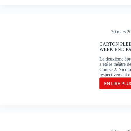
YAR
#1
PART
EN
POL
30 mars 2
POSI
POU
LA
CARTON PLEI
WEEK-END PA
3ÈM
FOIS
La deuxième épr
CON
a été le théâtre 
AUX
Course 2. Nicolo
24
respectivement 
HEU
MOT
EN LIRE PLUS
CAR
SUR
PLEI
LE
POU
CIRC
NIC
BUGA
BUL
LE
QUI
MAN
RÉAL
UN
WEE