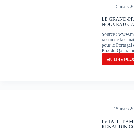
SUR
15 mars 2
LE
CIRC
LE GRAND-PR
DE
NOUVEAU CAL
POR
Source : www.mo
raison de la situ
pour le Portugal
Prix du Qatar, in
EN LIRE PLUS
LE
GRA
PRIX
MOT
DU
QAT
EST
REP
:
15 mars 2
NOU
CALE
Le TATI TEA
DAN
RENAUDIN CO
LE