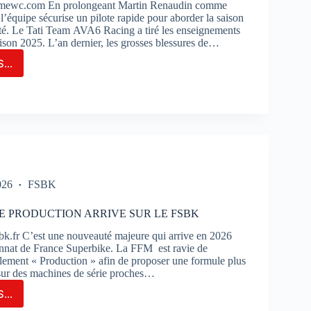
imewc.com En prolongeant Martin Renaudin comme
 l’équipe sécurise un pilote rapide pour aborder la saison
té. Le Tati Team AVA6 Racing a tiré les enseignements
aison 2025. L’an dernier, les grosses blessures de…
...
M
6
NG
LONGE
TIN
AUDIN
ME
026
FSBK
TE
E PRODUCTION ARRIVE SUR LE FSBK
ERVE
k.fr C’est une nouveauté majeure qui arrive en 2026
nnat de France Superbike. La FFM est ravie de
glement « Production » afin de proposer une formule plus
 sur des machines de série proches…
...