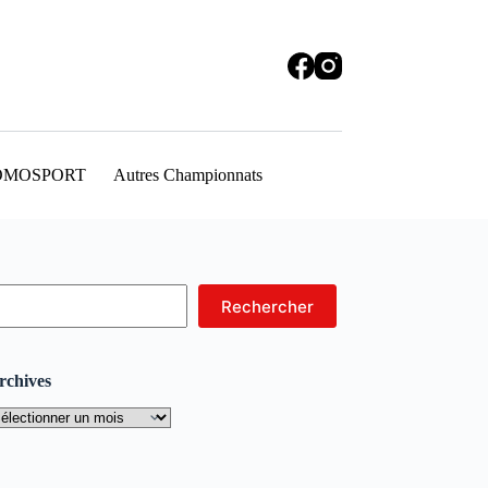
OMOSPORT
Autres Championnats
echercher
Rechercher
rchives
rchives