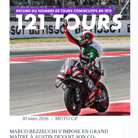
QUI
RÉALISE
UN
WEEK-
END
PARFAIT
À
PORTIMAO
30 mars 2026
MOTO GP
MARCO BEZZECCHI S’IMPOSE EN GRAND
MAÎTRE À AUSTIN DEVANT SON CO-