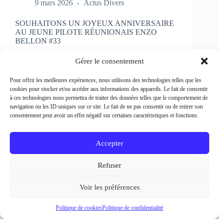
SOUHAITONS UN JOYEUX ANNIVERSAIRE
AU JEUNE PILOTE RÉUNIONAIS ENZO
BELLON #33
Rédacteur et crédit Photo : Patrick Bertineau Natif
de l’Ile de la Réunion, il fête aujourd’hui ses 17 ans.
Gérer le consentement
Il débute la pratique de la moto à l’âge de 8 ans en
découvrant le motocross et le supermotard et
Pour offrir les meilleures expériences, nous utilisons des technologies telles que les
passe…
cookies pour stocker et/ou accéder aux informations des appareils. Le fait de consentir
EN LIRE PLUS...
à ces technologies nous permettra de traiter des données telles que le comportement de
SOUHAITONS
navigation ou les ID uniques sur ce site. Le fait de ne pas consentir ou de retirer son
UN
consentement peut avoir un effet négatif sur certaines caractéristiques et fonctions.
JOYEUX
ANNIVERSAIRE
AU
Accepter
JEUNE
PILOTE
Refuser
RÉUNIONAIS
ENZO
BELLON
Voir les préférences
#33
Politique de cookies
Politique de confidentialité