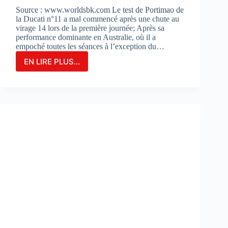
Source : www.worldsbk.com Le test de Portimao de
la Ducati n°11 a mal commencé après une chute au
virage 14 lors de la première journée; Après sa
performance dominante en Australie, où il a
empoché toutes les séances à l’exception du…
EN LIRE PLUS...
NICOLO
BULEGA
EN
2ÈME
POSITION
DU
JOUR
1
LORS
DES
DES
TESTS
À
PORTIMAO