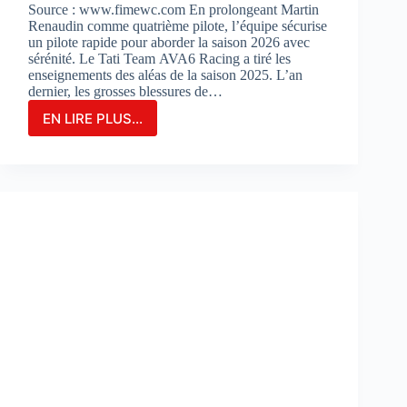
Source : www.fimewc.com En prolongeant Martin
Renaudin comme quatrième pilote, l’équipe sécurise
un pilote rapide pour aborder la saison 2026 avec
sérénité. Le Tati Team AVA6 Racing a tiré les
enseignements des aléas de la saison 2025. L’an
dernier, les grosses blessures de…
EN LIRE PLUS...
Le
TATI
TEAM
AVA6
RACING
PROLONGE
MARTIN
RENAUDIN
COMME
PILOTE
DE
RÉSERVE