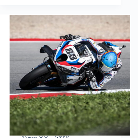
S’OFFRE
UNE
MAGNIFIQUE
VICTOIRE
EN
COURSE
SPRINT
À
AUSTIN