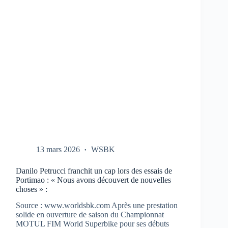
CBR-
1000-
RR
AUX
TESTS
À
PORTIMAO
13 mars 2026
WSBK
Danilo Petrucci franchit un cap lors des essais de
Portimao : « Nous avons découvert de nouvelles
choses » :
Source : www.worldsbk.com Après une prestation
solide en ouverture de saison du Championnat
MOTUL FIM World Superbike pour ses débuts