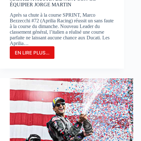
ÉQUIPIER JORGE MARTIN
Après sa chute à la course SPRINT, Marco
Bezzecchi #72 (Aprilia Racing) réussit un sans faute
à la course du dimanche. Nouveau Leader du
classement général, l’italien a réalisé une course
parfaite ne laissant aucune chance aux Ducati. Les
Aprilia…
EN LIRE PLUS...
MARCO
BEZZECCHI
S’IMPOSE
EN
GRAND
MAÎTRE
À
AUSTIN
DEVANT
SON
CO-
ÉQUIPIER
JORGE
MARTIN