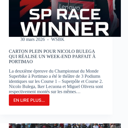
SUR
LE
CIRCUIT
BUGATTI
LE
MANS
30 mars 2026
WSBK
CARTON PLEIN POUR NICOLO BULEGA
QUI RÉALISE UN WEEK-END PARFAIT À
PORTIMAO
La deuxième épreuve du Championnat du Monde
Superbike à Portimao a été le théâtre de 3 Podiums
identiques sur les Course 1 – Superpôle et Course 2.
Nicolo Bulega, Iker Lecuona et Miguel Olivera sont
respectivement montés sur les mêmes…
EN LIRE PLUS...
CARTON
PLEIN
POUR
NICOLO
BULEGA