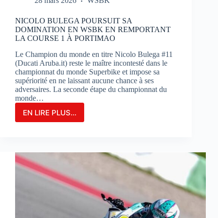
28 mars 2026
WSBK
NICOLO BULEGA POURSUIT SA
DOMINATION EN WSBK EN REMPORTANT
LA COURSE 1 À PORTIMAO
Le Champion du monde en titre Nicolo Bulega #11
(Ducati Aruba.it) reste le maître incontesté dans le
championnat du monde Superbike et impose sa
supériorité en ne laissant aucune chance à ses
adversaires. La seconde étape du championnat du
monde…
EN LIRE PLUS...
NICOLO
BULEGA
POURSUIT
SA
DOMINATION
EN
WSBK
EN
REMPORTANT
LA
COURSE