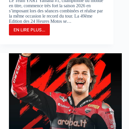
Le Team YART Yamaha #1, championne du monde
en titre, commence très fort la saison 2026 en
s’imposant lors des séances combinées et réalise par
la même occasion le record du tour. La 49ème
Edition des 24 Heures Motos se…
EN LIRE PLUS...
LE
TEAM
YAMAHA
YART
#1
PARTIRA
EN
POLE
POSITION
POUR
LA
3ÈME
FOIS
CONSÉCUTIVE
AUX
24
HEURES
MOTOS