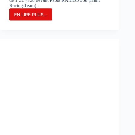
de 1’52 »728 devant Paola RAMOS #58 (Klint
Racing Team)…
EN LIRE PLUS...
MARIA
HERRERA
FIGURE
EN
TÊTE
DES
ESSAIS
COMBINÉS
SUR
LE
CIRCUIT
DE
PORTIMAO