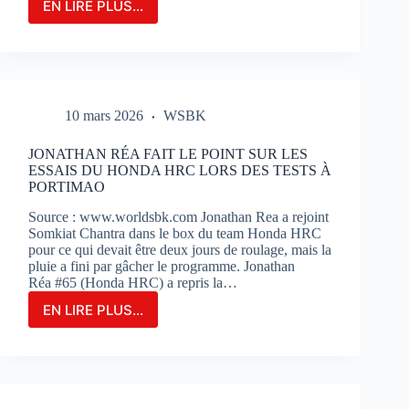
EN LIRE PLUS...
LE
GRAND-
PRIX
DE
FRANCE
MOTOGP
10 mars 2026
WSBK
N’EST
QU’À
2
JONATHAN RÉA FAIT LE POINT SUR LES
MOIS
ESSAIS DU HONDA HRC LORS DES TESTS À
DE
PORTIMAO
SON
Source : www.worldsbk.com Jonathan Rea a rejoint
OUVERTURE
Somkiat Chantra dans le box du team Honda HRC
:
pour ce qui devait être deux jours de roulage, mais la
BILLETERIE
pluie a fini par gâcher le programme. Jonathan
ET
Réa #65 (Honda HRC) a repris la…
PHOTOS
EN LIRE PLUS...
JONATHAN
RÉA
FAIT
LE
POINT
SUR