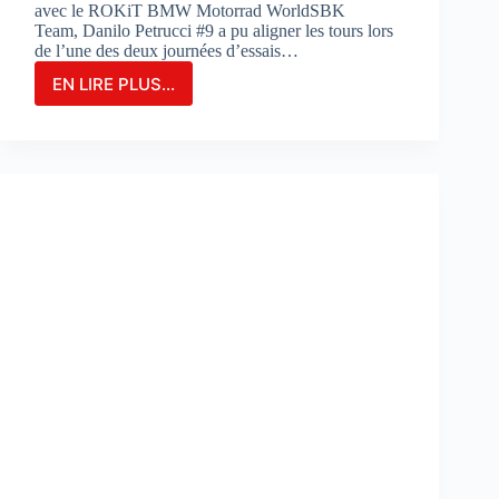
avec le ROKiT BMW Motorrad WorldSBK
Team, Danilo Petrucci #9 a pu aligner les tours lors
de l’une des deux journées d’essais…
EN LIRE PLUS...
Danilo
Petrucci
franchit
un
cap
lors
des
essais
de
Portimao
:
«
Nous
avons
découvert
de
nouvelles
choses
»
: