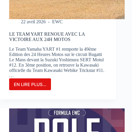
22 avril 2026
EWC
LE TEAM YART RENOUE AVEC LA
VICTOIRE AUX 24H MOTOS
Le Team Yamaha YART #1 remporte la 49ème
Edition des 24 Heures Motos sur le circuit Bugatti
Le Mans devant la Suzuki Yoshimura SERT Motul
#12. En 3ème position, on retrouve la Kawasaki
officielle du Team Kawasaki Webike Trickstar #11.
…
EN LIRE PLUS...
LE
TEAM
YART
RENOUE
AVEC
LA
VICTOIRE
AUX
24H