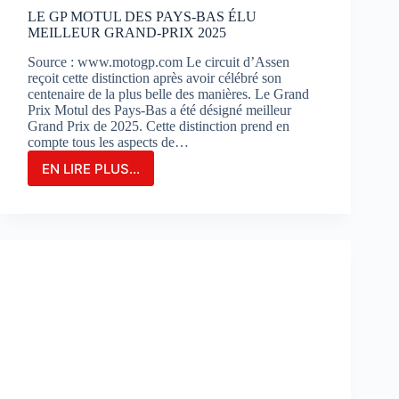
?
LE GP MOTUL DES PAYS-BAS ÉLU
MEILLEUR GRAND-PRIX 2025
Source : www.motogp.com Le circuit d’Assen
reçoit cette distinction après avoir célébré son
centenaire de la plus belle des manières. Le Grand
Prix Motul des Pays-Bas a été désigné meilleur
Grand Prix de 2025. Cette distinction prend en
compte tous les aspects de…
EN LIRE PLUS...
LE
GP
MOTUL
DES
PAYS-
BAS
ÉLU
MEILLEUR
GRAND-
PRIX
2025