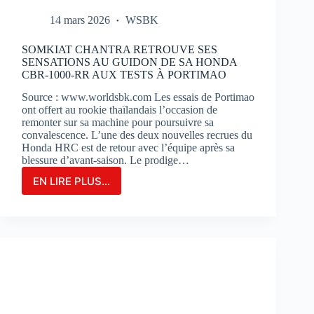
14 mars 2026
WSBK
SOMKIAT CHANTRA RETROUVE SES
SENSATIONS AU GUIDON DE SA HONDA
CBR-1000-RR AUX TESTS À PORTIMAO
Source : www.worldsbk.com Les essais de Portimao
ont offert au rookie thaïlandais l’occasion de
remonter sur sa machine pour poursuivre sa
convalescence. L’une des deux nouvelles recrues du
Honda HRC est de retour avec l’équipe après sa
blessure d’avant-saison. Le prodige…
EN LIRE PLUS...
SOMKIAT
CHANTRA
RETROUVE
SES
SENSATIONS
AU
GUIDON
DE
SA
HONDA