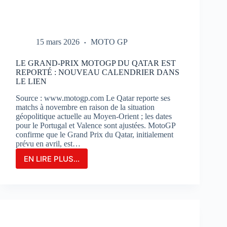
15 mars 2026
MOTO GP
LE GRAND-PRIX MOTOGP DU QATAR EST
REPORTÉ : NOUVEAU CALENDRIER DANS
LE LIEN
Source : www.motogp.com Le Qatar reporte ses
matchs à novembre en raison de la situation
géopolitique actuelle au Moyen-Orient ; les dates
pour le Portugal et Valence sont ajustées. MotoGP
confirme que le Grand Prix du Qatar, initialement
prévu en avril, est…
EN LIRE PLUS...
LE
GRAND-
PRIX
MOTOGP
DU
QATAR
EST