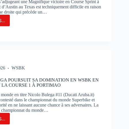
 s’adjugeant une Magnifique victoire en Course Sprint à
t d’Austin au Texas est techniquement difficile en raison
ne droite qui précède un…
...
GE
TIN
FRE
IFIQUE
OIRE
RSE
NT
026
WSBK
IN
GA POURSUIT SA DOMINATION EN WSBK EN
LA COURSE 1 À PORTIMAO
onde en titre Nicolo Bulega #11 (Ducati Aruba.it)
incontesté dans le championnat du monde Superbike et
rité en ne laissant aucune chance à ses adversaires. La
du championnat du monde…
...
OLO
EGA