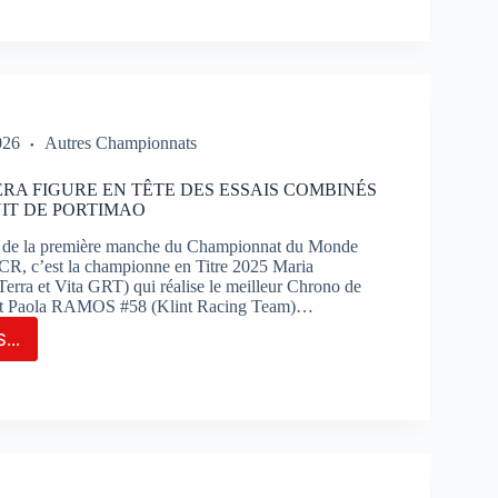
RSUIT
INATION
K
PORTANT
026
Autres Championnats
RSE
RA FIGURE EN TÊTE DES ESSAIS COMBINÉS
UIT DE PORTIMAO
TIMAO
s de la première manche du Championnat du Monde
R, c’est la championne en Titre 2025 Maria
ra et Vita GRT) qui réalise le meilleur Chrono de
nt Paola RAMOS #58 (Klint Racing Team)…
...
IA
RERA
RE
IS
BINÉS