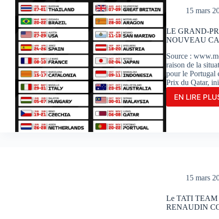
SUR
15 mars 2
LE
CIRC
LE GRAND-PR
DE
NOUVEAU CAL
POR
Source : www.mo
raison de la situ
pour le Portugal
Prix du Qatar, in
EN LIRE PLUS
LE
GRA
PRIX
MOT
DU
QAT
EST
REP
:
15 mars 2
NOU
CALE
Le TATI TEA
DAN
RENAUDIN CO
LE