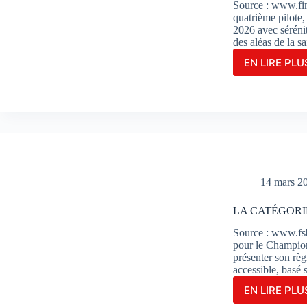
LIEN
Source : www.f
quatrième pilote,
2026 avec séréni
des aléas de la s
EN LIRE PLUS
Le
TATI
TEA
AVA
RACI
PRO
MAR
REN
COM
14 mars 2
PILO
DE
LA CATÉGORI
RÉS
Source : www.fsb
pour le Champio
présenter son rè
accessible, basé
EN LIRE PLUS
LA