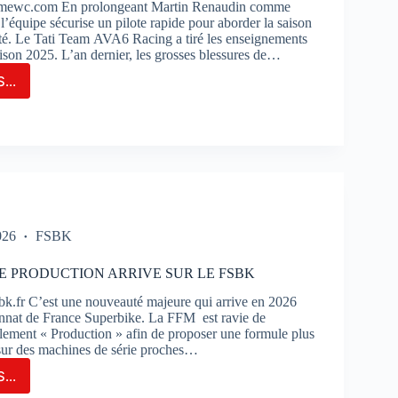
imewc.com En prolongeant Martin Renaudin comme
 l’équipe sécurise un pilote rapide pour aborder la saison
té. Le Tati Team AVA6 Racing a tiré les enseignements
aison 2025. L’an dernier, les grosses blessures de…
...
M
6
NG
LONGE
TIN
AUDIN
ME
026
FSBK
TE
E PRODUCTION ARRIVE SUR LE FSBK
ERVE
k.fr C’est une nouveauté majeure qui arrive en 2026
nnat de France Superbike. La FFM est ravie de
glement « Production » afin de proposer une formule plus
 sur des machines de série proches…
...