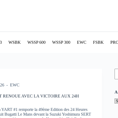
3
WSBK
WSSP 600
WSSP 300
EWC
FSBK
PR
R
026
EWC
A
T RENOUE AVEC LA VICTOIRE AUX 24H
A
YART #1 remporte la 49ème Edition des 24 Heures
cuit Bugatti Le Mans devant la Suzuki Yoshimura SERT