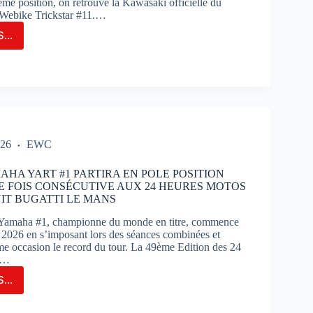
me position, on retrouve la Kawasaki officielle du
Webike Trickstar #11.…
...
M
T
OUE
C
OIRE
026
EWC
OS
AHA YART #1 PARTIRA EN POLE POSITION
E FOIS CONSÉCUTIVE AUX 24 HEURES MOTOS
UIT BUGATTI LE MANS
amaha #1, championne du monde en titre, commence
on 2026 en s’imposant lors des séances combinées et
ême occasion le record du tour. La 49ème Edition des 24
e…
...
M
AHA