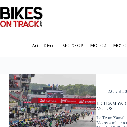
Passer
au
contenu
Actus Divers
MOTO GP
MOTO2
MOTO
22 avril 2
LE TEAM YAR
MOTOS
Le Team Yamaha 
Motos sur le cir