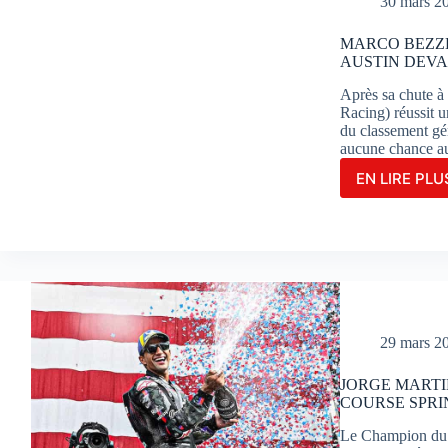
30 mars 2
END
PARF
MARCO BEZZE
À
AUSTIN DEVA
POR
Après sa chute à
Racing) réussit 
du classement géné
aucune chance a
EN LIRE PLUS
MAR
BEZZ
S’IM
EN
GRA
MAÎT
À
AUST
DEV
29 mars 2
SON
CO-
JORGE MARTI
ÉQUI
COURSE SPRI
JOR
MAR
Le Champion du 