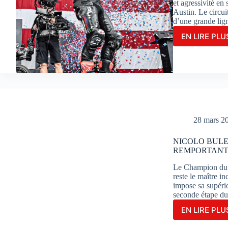
et agressivité en
Austin. Le circui
d’une grande lig
EN LIRE PLUS
JOR
MAR
S’OF
UNE
MAGN
VICT
EN
COU
SPRI
28 mars 2
À
AUST
NICOLO BULE
REMPORTANT 
Le Champion du m
reste le maître 
impose sa supério
seconde étape 
EN LIRE PLUS
NIC
BUL