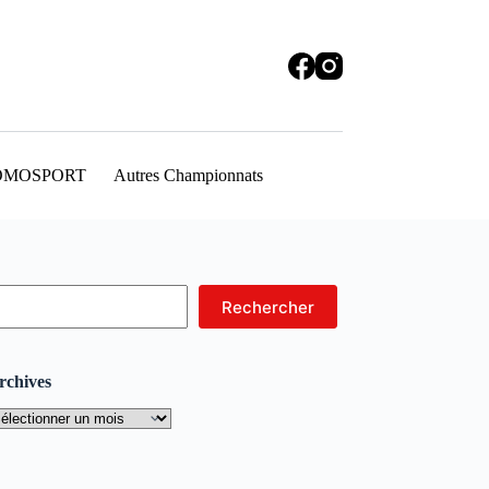
OMOSPORT
Autres Championnats
echercher
Rechercher
rchives
rchives