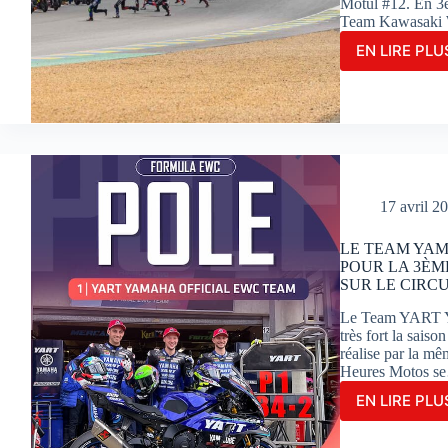
Motul #12. En 3è
Team Kawasaki 
EN LIRE PLUS
LE
TEA
YAR
REN
AVE
LA
VICT
AUX
17 avril 2
24H
MOT
LE TEAM YAM
POUR LA 3ÈM
SUR LE CIRC
Le Team YART Y
très fort la sais
réalise par la m
Heures Motos s
EN LIRE PLUS
LE
TEA
YAM