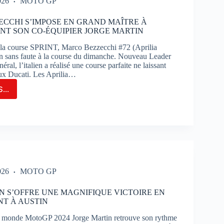
026
MOTO GP
AIT
CCHI S’IMPOSE EN GRAND MAÎTRE À
NT SON CO-ÉQUIPIER JORGE MARTIN
TIMAO
 la course SPRINT, Marco Bezzecchi #72 (Aprilia
un sans faute à la course du dimanche. Nouveau Leader
ral, l’italien a réalisé une course parfaite ne laissant
ux Ducati. Les Aprilia…
...
CO
ECCHI
POSE
ND
RE
IN
ANT
026
MOTO GP
N S’OFFRE UNE MAGNIFIQUE VICTOIRE EN
PIER
NT À AUSTIN
GE
TIN
monde MotoGP 2024 Jorge Martin retrouve son rythme