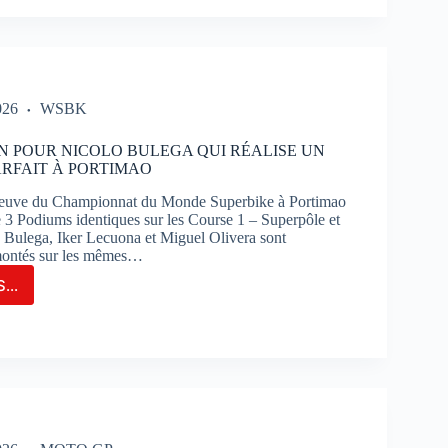
T
IRA
E
026
WSBK
TION
R
N POUR NICOLO BULEGA QUI RÉALISE UN
RFAIT À PORTIMAO
E
euve du Championnat du Monde Superbike à Portimao
SÉCUTIVE
de 3 Podiums identiques sur les Course 1 – Superpôle et
 Bulega, Iker Lecuona et Miguel Olivera sont
montés sur les mêmes…
RES
OS
...
TON
N
R
UIT
OLO
TTI
EGA
S
ISE
K-