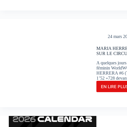
POU
SA
DOM
EN
WSB
EN
REM
24 mars 2
LA
COU
MARIA HERRE
1
SUR LE CIRC
À
POR
A quelques jour
féminin WorldWC
HERRERA #6 (Ter
1’52 »728 deva
EN LIRE PLUS
MAR
HER
FIGU
EN
TÊTE
DES
ESSA
COM