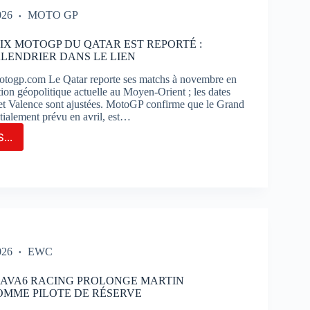
026
MOTO GP
UIT
IX MOTOGP DU QATAR EST REPORTÉ :
ENDRIER DANS LE LIEN
TIMAO
togp.com Le Qatar reporte ses matchs à novembre en
ation géopolitique actuelle au Moyen-Orient ; les dates
 et Valence sont ajustées. MotoGP confirme que le Grand
itialement prévu en avril, est…
...
ND-
OGP
AR
ORTÉ
026
EWC
VEAU
NDRIER
M AVA6 RACING PROLONGE MARTIN
S
MME PILOTE DE RÉSERVE