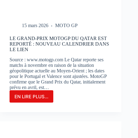
15 mars 2026
MOTO GP
LE GRAND-PRIX MOTOGP DU QATAR EST
REPORTÉ : NOUVEAU CALENDRIER DANS
LE LIEN
Source : www.motogp.com Le Qatar reporte ses
matchs à novembre en raison de la situation
géopolitique actuelle au Moyen-Orient ; les dates
pour le Portugal et Valence sont ajustées. MotoGP
confirme que le Grand Prix du Qatar, initialement
prévu en avril, est…
EN LIRE PLUS...
LE
GRAND-
PRIX
MOTOGP
DU
QATAR
EST