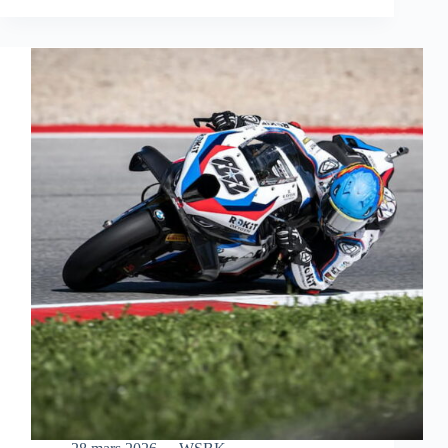
S’OFFRE
UNE
MAGNIFIQUE
VICTOIRE
EN
COURSE
SPRINT
À
AUSTIN