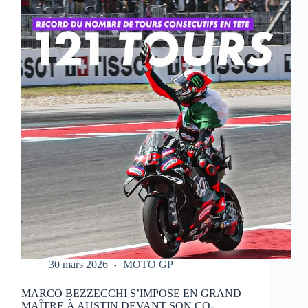
QUI
RÉALISE
UN
WEEK-
END
PARFAIT
À
PORTIMAO
30 mars 2026
MOTO GP
MARCO BEZZECCHI S’IMPOSE EN GRAND
MAÎTRE À AUSTIN DEVANT SON CO-