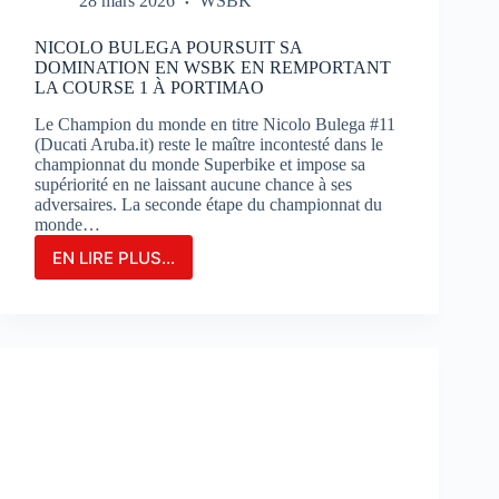
28 mars 2026
WSBK
NICOLO BULEGA POURSUIT SA
DOMINATION EN WSBK EN REMPORTANT
LA COURSE 1 À PORTIMAO
Le Champion du monde en titre Nicolo Bulega #11
(Ducati Aruba.it) reste le maître incontesté dans le
championnat du monde Superbike et impose sa
supériorité en ne laissant aucune chance à ses
adversaires. La seconde étape du championnat du
monde…
EN LIRE PLUS...
NICOLO
BULEGA
POURSUIT
SA
DOMINATION
EN
WSBK
EN
REMPORTANT
LA
COURSE