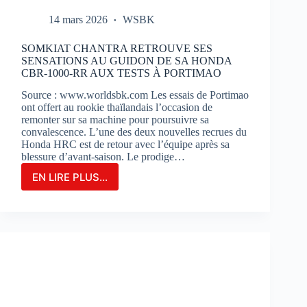
14 mars 2026
WSBK
SOMKIAT CHANTRA RETROUVE SES
SENSATIONS AU GUIDON DE SA HONDA
CBR-1000-RR AUX TESTS À PORTIMAO
Source : www.worldsbk.com Les essais de Portimao
ont offert au rookie thaïlandais l’occasion de
remonter sur sa machine pour poursuivre sa
convalescence. L’une des deux nouvelles recrues du
Honda HRC est de retour avec l’équipe après sa
blessure d’avant-saison. Le prodige…
EN LIRE PLUS...
SOMKIAT
CHANTRA
RETROUVE
SES
SENSATIONS
AU
GUIDON
DE
SA
HONDA