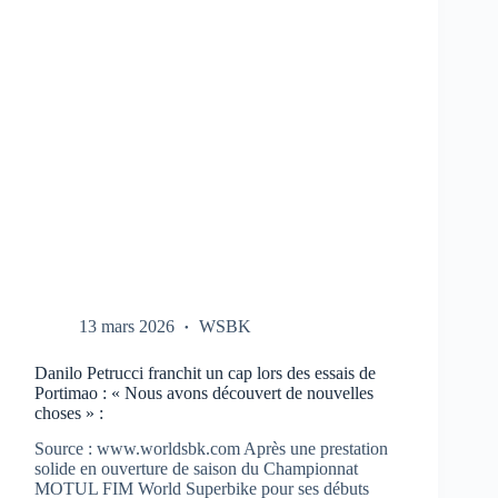
CBR-
1000-
RR
AUX
TESTS
À
PORTIMAO
13 mars 2026
WSBK
Danilo Petrucci franchit un cap lors des essais de
Portimao : « Nous avons découvert de nouvelles
choses » :
Source : www.worldsbk.com Après une prestation
solide en ouverture de saison du Championnat
MOTUL FIM World Superbike pour ses débuts