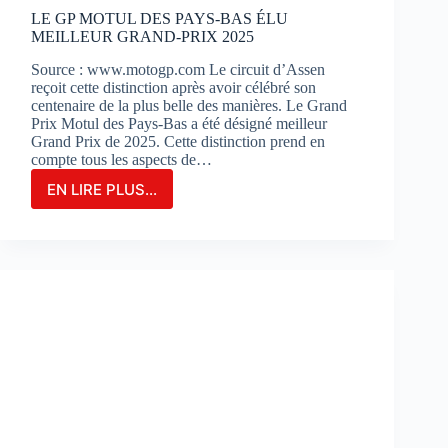
?
LE GP MOTUL DES PAYS-BAS ÉLU
MEILLEUR GRAND-PRIX 2025
Source : www.motogp.com Le circuit d’Assen
reçoit cette distinction après avoir célébré son
centenaire de la plus belle des manières. Le Grand
Prix Motul des Pays-Bas a été désigné meilleur
Grand Prix de 2025. Cette distinction prend en
compte tous les aspects de…
EN LIRE PLUS...
LE
GP
MOTUL
DES
PAYS-
BAS
ÉLU
MEILLEUR
GRAND-
PRIX
2025