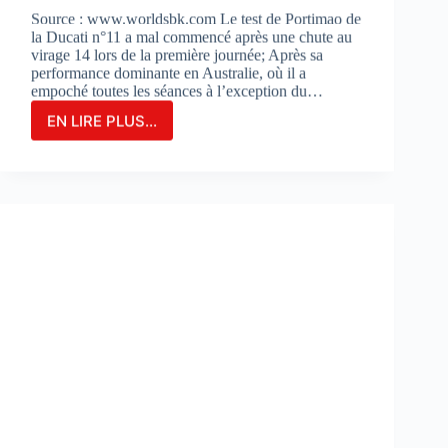
Source : www.worldsbk.com Le test de Portimao de
la Ducati n°11 a mal commencé après une chute au
virage 14 lors de la première journée; Après sa
performance dominante en Australie, où il a
empoché toutes les séances à l’exception du…
EN LIRE PLUS...
NICOLO
BULEGA
EN
2ÈME
POSITION
DU
JOUR
1
LORS
DES
DES
TESTS
À
PORTIMAO