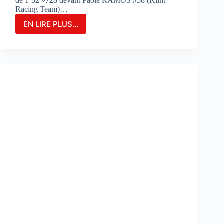
de 1’52 »728 devant Paola RAMOS #58 (Klint
Racing Team)…
EN LIRE PLUS...
MARIA
HERRERA
FIGURE
EN
TÊTE
DES
ESSAIS
COMBINÉS
SUR
LE
CIRCUIT
DE
PORTIMAO