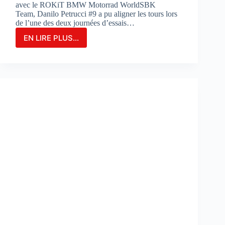
avec le ROKiT BMW Motorrad WorldSBK
Team, Danilo Petrucci #9 a pu aligner les tours lors
de l’une des deux journées d’essais…
EN LIRE PLUS...
Danilo
Petrucci
franchit
un
cap
lors
des
essais
de
Portimao
:
«
Nous
avons
découvert
de
nouvelles
choses
»
: