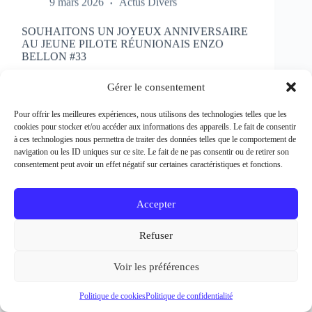
SOUHAITONS UN JOYEUX ANNIVERSAIRE
AU JEUNE PILOTE RÉUNIONAIS ENZO
BELLON #33
Rédacteur et crédit Photo : Patrick Bertineau Natif
de l’Ile de la Réunion, il fête aujourd’hui ses 17 ans.
Gérer le consentement
Il débute la pratique de la moto à l’âge de 8 ans en
découvrant le motocross et le supermotard et
Pour offrir les meilleures expériences, nous utilisons des technologies telles que les
passe…
cookies pour stocker et/ou accéder aux informations des appareils. Le fait de consentir
EN LIRE PLUS...
à ces technologies nous permettra de traiter des données telles que le comportement de
SOUHAITONS
navigation ou les ID uniques sur ce site. Le fait de ne pas consentir ou de retirer son
UN
consentement peut avoir un effet négatif sur certaines caractéristiques et fonctions.
JOYEUX
ANNIVERSAIRE
AU
Accepter
JEUNE
PILOTE
Refuser
RÉUNIONAIS
ENZO
BELLON
Voir les préférences
#33
Politique de cookies
Politique de confidentialité