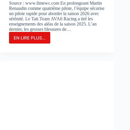
Source : www.fimewc.com En prolongeant Martin
Renaudin comme quatrième pilote, l’équipe sécurise
un pilote rapide pour aborder la saison 2026 avec
sérénité. Le Tati Team AVA6 Racing a tiré les
enseignements des aléas de la saison 2025. L’an
dernier, les grosses blessures de…
EN LIRE PLUS...
Le
TATI
TEAM
AVA6
RACING
PROLONGE
MARTIN
RENAUDIN
COMME
PILOTE
DE
RÉSERVE