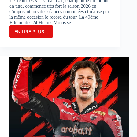
Le Team YART Yamaha #1, championne du monde
en titre, commence très fort la saison 2026 en
s’imposant lors des séances combinées et réalise par
la même occasion le record du tour. La 49ème
Edition des 24 Heures Motos se…
EN LIRE PLUS...
LE
TEAM
YAMAHA
YART
#1
PARTIRA
EN
POLE
POSITION
POUR
LA
3ÈME
FOIS
CONSÉCUTIVE
AUX
24
HEURES
MOTOS