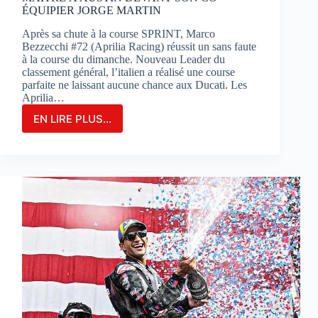
ÉQUIPIER JORGE MARTIN
Après sa chute à la course SPRINT, Marco
Bezzecchi #72 (Aprilia Racing) réussit un sans faute
à la course du dimanche. Nouveau Leader du
classement général, l’italien a réalisé une course
parfaite ne laissant aucune chance aux Ducati. Les
Aprilia…
EN LIRE PLUS...
MARCO
BEZZECCHI
S’IMPOSE
EN
GRAND
MAÎTRE
À
AUSTIN
DEVANT
SON
CO-
ÉQUIPIER
JORGE
MARTIN