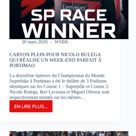
SUR
LE
CIRCUIT
BUGATTI
LE
MANS
30 mars 2026
WSBK
CARTON PLEIN POUR NICOLO BULEGA
QUI RÉALISE UN WEEK-END PARFAIT À
PORTIMAO
La deuxième épreuve du Championnat du Monde
Superbike à Portimao a été le théâtre de 3 Podiums
identiques sur les Course 1 – Superpôle et Course 2.
Nicolo Bulega, Iker Lecuona et Miguel Olivera sont
respectivement montés sur les mêmes…
EN LIRE PLUS...
CARTON
PLEIN
POUR
NICOLO
BULEGA