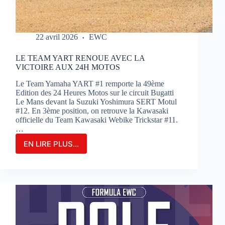
22 avril 2026
EWC
LE TEAM YART RENOUE AVEC LA
VICTOIRE AUX 24H MOTOS
Le Team Yamaha YART #1 remporte la 49ème
Edition des 24 Heures Motos sur le circuit Bugatti
Le Mans devant la Suzuki Yoshimura SERT Motul
#12. En 3ème position, on retrouve la Kawasaki
officielle du Team Kawasaki Webike Trickstar #11.
…
EN LIRE PLUS...
LE
TEAM
YART
RENOUE
AVEC
LA
VICTOIRE
AUX
24H