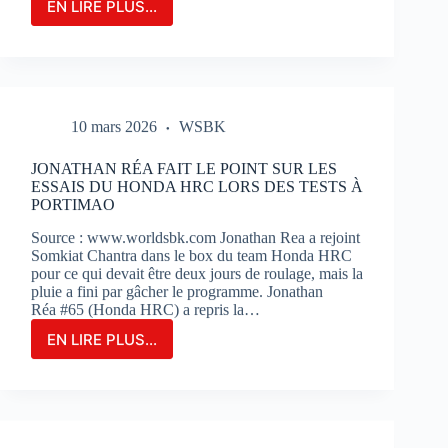
EN LIRE PLUS...
LE
GRAND-
PRIX
DE
FRANCE
MOTOGP
10 mars 2026
WSBK
N’EST
QU’À
2
JONATHAN RÉA FAIT LE POINT SUR LES
MOIS
ESSAIS DU HONDA HRC LORS DES TESTS À
DE
PORTIMAO
SON
Source : www.worldsbk.com Jonathan Rea a rejoint
OUVERTURE
Somkiat Chantra dans le box du team Honda HRC
:
pour ce qui devait être deux jours de roulage, mais la
BILLETERIE
pluie a fini par gâcher le programme. Jonathan
ET
Réa #65 (Honda HRC) a repris la…
PHOTOS
EN LIRE PLUS...
JONATHAN
RÉA
FAIT
LE
POINT
SUR