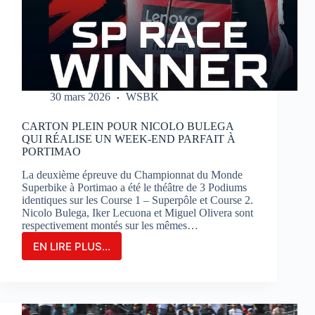
SUR
LE
CIRCUIT
BUGATTI
LE
MANS
30 mars 2026
WSBK
CARTON PLEIN POUR NICOLO BULEGA
QUI RÉALISE UN WEEK-END PARFAIT À
PORTIMAO
La deuxième épreuve du Championnat du Monde
Superbike à Portimao a été le théâtre de 3 Podiums
identiques sur les Course 1 – Superpôle et Course 2.
Nicolo Bulega, Iker Lecuona et Miguel Olivera sont
respectivement montés sur les mêmes…
EN LIRE PLUS...
CARTON
PLEIN
POUR
NICOLO
BULEGA