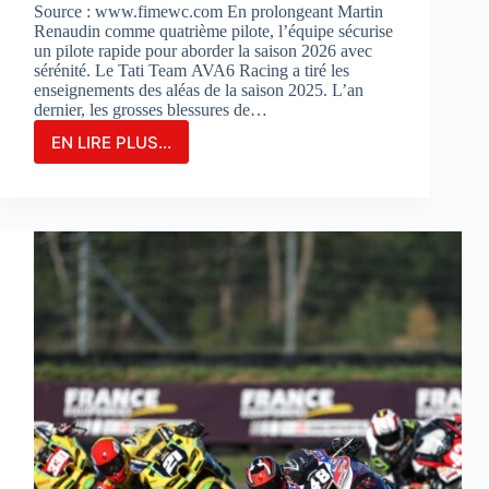
Source : www.fimewc.com En prolongeant Martin
Renaudin comme quatrième pilote, l’équipe sécurise
un pilote rapide pour aborder la saison 2026 avec
sérénité. Le Tati Team AVA6 Racing a tiré les
enseignements des aléas de la saison 2025. L’an
dernier, les grosses blessures de…
EN LIRE PLUS...
Le
TATI
TEAM
AVA6
RACING
PROLONGE
MARTIN
RENAUDIN
COMME
PILOTE
DE
RÉSERVE