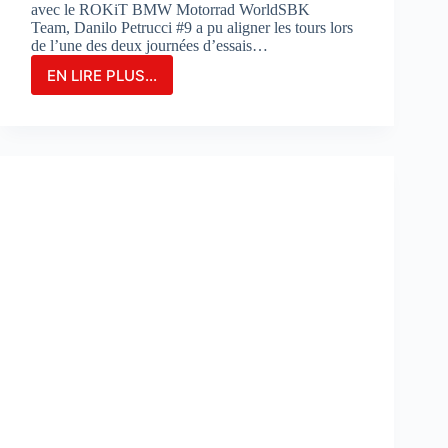
avec le ROKiT BMW Motorrad WorldSBK
Team, Danilo Petrucci #9 a pu aligner les tours lors
de l’une des deux journées d’essais…
EN LIRE PLUS...
Danilo
Petrucci
franchit
un
cap
lors
des
essais
de
Portimao
:
«
Nous
avons
découvert
de
nouvelles
choses
»
: