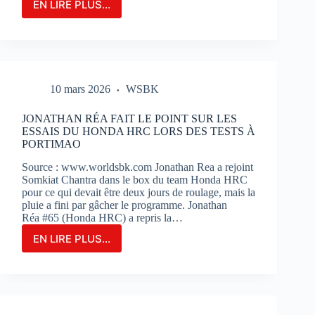
EN LIRE PLUS...
LE
GRAND-
PRIX
DE
FRANCE
MOTOGP
10 mars 2026
WSBK
N’EST
QU’À
2
JONATHAN RÉA FAIT LE POINT SUR LES
MOIS
ESSAIS DU HONDA HRC LORS DES TESTS À
DE
PORTIMAO
SON
Source : www.worldsbk.com Jonathan Rea a rejoint
OUVERTURE
Somkiat Chantra dans le box du team Honda HRC
:
pour ce qui devait être deux jours de roulage, mais la
BILLETERIE
pluie a fini par gâcher le programme. Jonathan
ET
Réa #65 (Honda HRC) a repris la…
PHOTOS
EN LIRE PLUS...
JONATHAN
RÉA
FAIT
LE
POINT
SUR