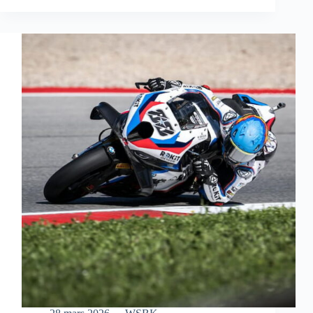
S’OFFRE
UNE
MAGNIFIQUE
VICTOIRE
EN
COURSE
SPRINT
À
AUSTIN