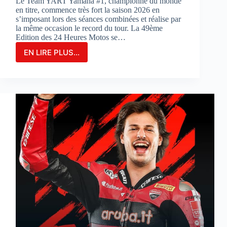
Le Team YART Yamaha #1, championne du monde
en titre, commence très fort la saison 2026 en
s’imposant lors des séances combinées et réalise par
la même occasion le record du tour. La 49ème
Edition des 24 Heures Motos se…
EN LIRE PLUS...
LE
TEAM
YAMAHA
YART
#1
PARTIRA
EN
POLE
POSITION
POUR
LA
3ÈME
FOIS
CONSÉCUTIVE
AUX
24
HEURES
MOTOS