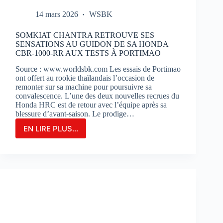
14 mars 2026
WSBK
SOMKIAT CHANTRA RETROUVE SES
SENSATIONS AU GUIDON DE SA HONDA
CBR-1000-RR AUX TESTS À PORTIMAO
Source : www.worldsbk.com Les essais de Portimao
ont offert au rookie thaïlandais l’occasion de
remonter sur sa machine pour poursuivre sa
convalescence. L’une des deux nouvelles recrues du
Honda HRC est de retour avec l’équipe après sa
blessure d’avant-saison. Le prodige…
EN LIRE PLUS...
SOMKIAT
CHANTRA
RETROUVE
SES
SENSATIONS
AU
GUIDON
DE
SA
HONDA