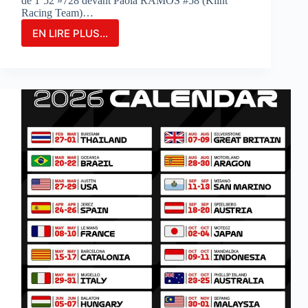
de 1’52 »728 devant Paola RAMOS #58 (Klint
Racing Team)…
EN LIRE PLUS...
MARIA
HERRERA
FIGURE
EN
TÊTE
DES
ESSAIS
COMBINÉS
SUR
LE
CIRCUIT
DE
PORTIMAO