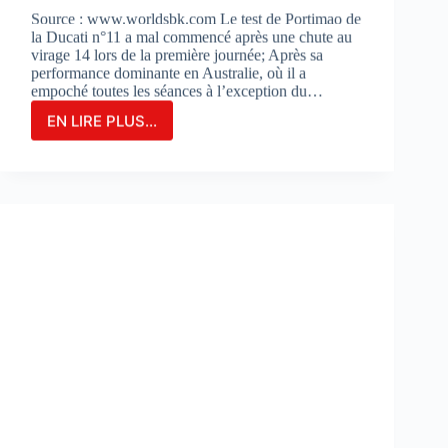
Source : www.worldsbk.com Le test de Portimao de
la Ducati n°11 a mal commencé après une chute au
virage 14 lors de la première journée; Après sa
performance dominante en Australie, où il a
empoché toutes les séances à l’exception du…
EN LIRE PLUS...
NICOLO
BULEGA
EN
2ÈME
POSITION
DU
JOUR
1
LORS
DES
DES
TESTS
À
PORTIMAO