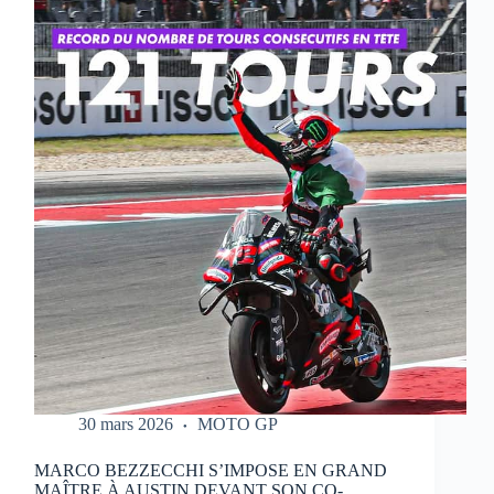
QUI
RÉALISE
UN
WEEK-
END
PARFAIT
À
PORTIMAO
30 mars 2026
MOTO GP
MARCO BEZZECCHI S’IMPOSE EN GRAND
MAÎTRE À AUSTIN DEVANT SON CO-