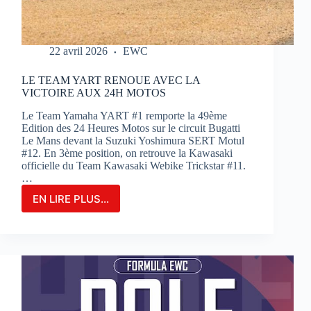
22 avril 2026
EWC
LE TEAM YART RENOUE AVEC LA
VICTOIRE AUX 24H MOTOS
Le Team Yamaha YART #1 remporte la 49ème
Edition des 24 Heures Motos sur le circuit Bugatti
Le Mans devant la Suzuki Yoshimura SERT Motul
#12. En 3ème position, on retrouve la Kawasaki
officielle du Team Kawasaki Webike Trickstar #11.
…
EN LIRE PLUS...
LE
TEAM
YART
RENOUE
AVEC
LA
VICTOIRE
AUX
24H