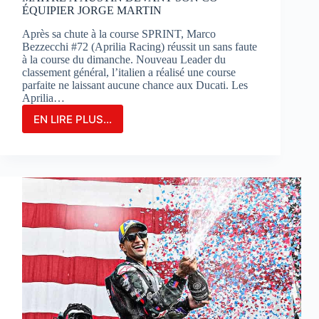
ÉQUIPIER JORGE MARTIN
Après sa chute à la course SPRINT, Marco
Bezzecchi #72 (Aprilia Racing) réussit un sans faute
à la course du dimanche. Nouveau Leader du
classement général, l’italien a réalisé une course
parfaite ne laissant aucune chance aux Ducati. Les
Aprilia…
EN LIRE PLUS...
MARCO
BEZZECCHI
S’IMPOSE
EN
GRAND
MAÎTRE
À
AUSTIN
DEVANT
SON
CO-
ÉQUIPIER
JORGE
MARTIN