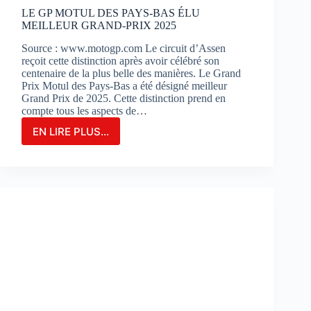
?
LE GP MOTUL DES PAYS-BAS ÉLU
MEILLEUR GRAND-PRIX 2025
Source : www.motogp.com Le circuit d’Assen
reçoit cette distinction après avoir célébré son
centenaire de la plus belle des manières. Le Grand
Prix Motul des Pays-Bas a été désigné meilleur
Grand Prix de 2025. Cette distinction prend en
compte tous les aspects de…
EN LIRE PLUS...
LE
GP
MOTUL
DES
PAYS-
BAS
ÉLU
MEILLEUR
GRAND-
PRIX
2025