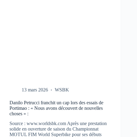
CBR-
1000-
RR
AUX
TESTS
À
PORTIMAO
13 mars 2026
WSBK
Danilo Petrucci franchit un cap lors des essais de
Portimao : « Nous avons découvert de nouvelles
choses » :
Source : www.worldsbk.com Après une prestation
solide en ouverture de saison du Championnat
MOTUL FIM World Superbike pour ses débuts