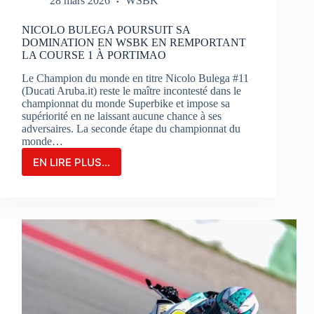
28 mars 2026
WSBK
NICOLO BULEGA POURSUIT SA
DOMINATION EN WSBK EN REMPORTANT
LA COURSE 1 À PORTIMAO
Le Champion du monde en titre Nicolo Bulega #11
(Ducati Aruba.it) reste le maître incontesté dans le
championnat du monde Superbike et impose sa
supériorité en ne laissant aucune chance à ses
adversaires. La seconde étape du championnat du
monde…
EN LIRE PLUS...
NICOLO
BULEGA
POURSUIT
SA
DOMINATION
EN
WSBK
EN
REMPORTANT
LA
COURSE