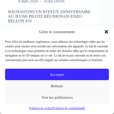
SOUHAITONS UN JOYEUX ANNIVERSAIRE
AU JEUNE PILOTE RÉUNIONAIS ENZO
BELLON #33
Rédacteur et crédit Photo : Patrick Bertineau Natif
de l’Ile de la Réunion, il fête aujourd’hui ses 17 ans.
Gérer le consentement
Il débute la pratique de la moto à l’âge de 8 ans en
découvrant le motocross et le supermotard et
Pour offrir les meilleures expériences, nous utilisons des technologies telles que les
passe…
cookies pour stocker et/ou accéder aux informations des appareils. Le fait de consentir
EN LIRE PLUS...
à ces technologies nous permettra de traiter des données telles que le comportement de
SOUHAITONS
navigation ou les ID uniques sur ce site. Le fait de ne pas consentir ou de retirer son
UN
consentement peut avoir un effet négatif sur certaines caractéristiques et fonctions.
JOYEUX
ANNIVERSAIRE
AU
Accepter
JEUNE
PILOTE
Refuser
RÉUNIONAIS
ENZO
BELLON
Voir les préférences
#33
Politique de cookies
Politique de confidentialité