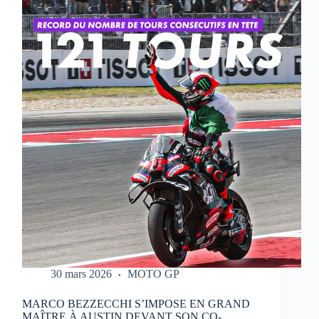
QUI
RÉALISE
UN
WEEK-
END
PARFAIT
À
PORTIMAO
30 mars 2026
MOTO GP
MARCO BEZZECCHI S’IMPOSE EN GRAND
MAÎTRE À AUSTIN DEVANT SON CO-