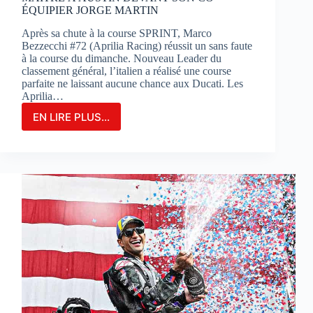
ÉQUIPIER JORGE MARTIN
Après sa chute à la course SPRINT, Marco
Bezzecchi #72 (Aprilia Racing) réussit un sans faute
à la course du dimanche. Nouveau Leader du
classement général, l’italien a réalisé une course
parfaite ne laissant aucune chance aux Ducati. Les
Aprilia…
EN LIRE PLUS...
MARCO
BEZZECCHI
S’IMPOSE
EN
GRAND
MAÎTRE
À
AUSTIN
DEVANT
SON
CO-
ÉQUIPIER
JORGE
MARTIN