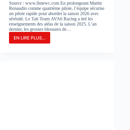
Source : www.fimewc.com En prolongeant Martin
Renaudin comme quatrième pilote, l’équipe sécurise
un pilote rapide pour aborder la saison 2026 avec
sérénité. Le Tati Team AVA6 Racing a tiré les
enseignements des aléas de la saison 2025. L’an
dernier, les grosses blessures de…
EN LIRE PLUS...
Le
TATI
TEAM
AVA6
RACING
PROLONGE
MARTIN
RENAUDIN
COMME
PILOTE
DE
RÉSERVE