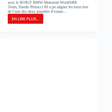
avec le ROKiT BMW Motorrad WorldSBK
Team, Danilo Petrucci #9 a pu aligner les tours lors
de l’une des deux journées d’essais…
EN LIRE PLUS...
Danilo
Petrucci
franchit
un
cap
lors
des
essais
de
Portimao
:
«
Nous
avons
découvert
de
nouvelles
choses
»
: