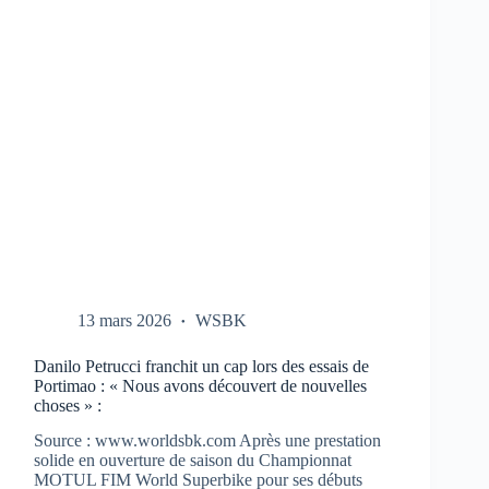
CBR-
1000-
RR
AUX
TESTS
À
PORTIMAO
13 mars 2026
WSBK
Danilo Petrucci franchit un cap lors des essais de
Portimao : « Nous avons découvert de nouvelles
choses » :
Source : www.worldsbk.com Après une prestation
solide en ouverture de saison du Championnat
MOTUL FIM World Superbike pour ses débuts