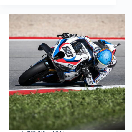
S’OFFRE
UNE
MAGNIFIQUE
VICTOIRE
EN
COURSE
SPRINT
À
AUSTIN