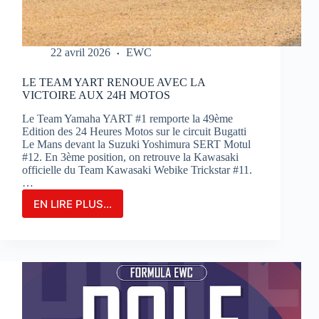
22 avril 2026
EWC
LE TEAM YART RENOUE AVEC LA
VICTOIRE AUX 24H MOTOS
Le Team Yamaha YART #1 remporte la 49ème
Edition des 24 Heures Motos sur le circuit Bugatti
Le Mans devant la Suzuki Yoshimura SERT Motul
#12. En 3ème position, on retrouve la Kawasaki
officielle du Team Kawasaki Webike Trickstar #11.
…
EN LIRE PLUS...
LE
TEAM
YART
RENOUE
AVEC
LA
VICTOIRE
AUX
24H