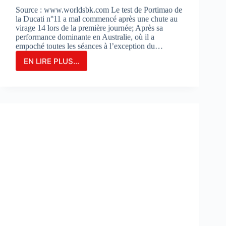
Source : www.worldsbk.com Le test de Portimao de
la Ducati n°11 a mal commencé après une chute au
virage 14 lors de la première journée; Après sa
performance dominante en Australie, où il a
empoché toutes les séances à l’exception du…
EN LIRE PLUS...
NICOLO
BULEGA
EN
2ÈME
POSITION
DU
JOUR
1
LORS
DES
DES
TESTS
À
PORTIMAO