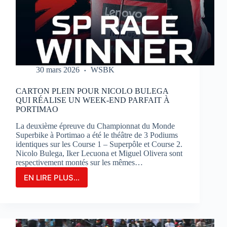
SUR
LE
CIRCUIT
BUGATTI
LE
MANS
30 mars 2026
WSBK
CARTON PLEIN POUR NICOLO BULEGA
QUI RÉALISE UN WEEK-END PARFAIT À
PORTIMAO
La deuxième épreuve du Championnat du Monde
Superbike à Portimao a été le théâtre de 3 Podiums
identiques sur les Course 1 – Superpôle et Course 2.
Nicolo Bulega, Iker Lecuona et Miguel Olivera sont
respectivement montés sur les mêmes…
EN LIRE PLUS...
CARTON
PLEIN
POUR
NICOLO
BULEGA