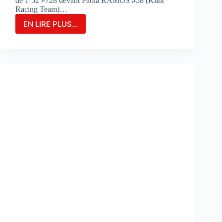
de 1’52 »728 devant Paola RAMOS #58 (Klint
Racing Team)…
EN LIRE PLUS...
MARIA
HERRERA
FIGURE
EN
TÊTE
DES
ESSAIS
COMBINÉS
SUR
LE
CIRCUIT
DE
PORTIMAO