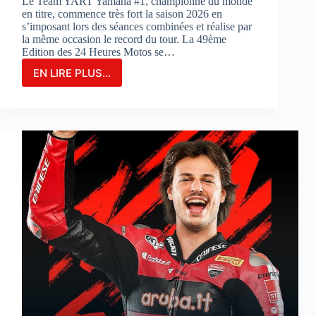
Le Team YART Yamaha #1, championne du monde
en titre, commence très fort la saison 2026 en
s’imposant lors des séances combinées et réalise par
la même occasion le record du tour. La 49ème
Edition des 24 Heures Motos se…
EN LIRE PLUS...
LE
TEAM
YAMAHA
YART
#1
PARTIRA
EN
POLE
POSITION
POUR
LA
3ÈME
FOIS
CONSÉCUTIVE
AUX
24
HEURES
MOTOS