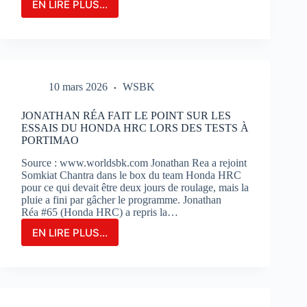
EN LIRE PLUS...
LE
GRAND-
PRIX
DE
FRANCE
MOTOGP
10 mars 2026
WSBK
N’EST
QU’À
2
JONATHAN RÉA FAIT LE POINT SUR LES
MOIS
ESSAIS DU HONDA HRC LORS DES TESTS À
DE
PORTIMAO
SON
Source : www.worldsbk.com Jonathan Rea a rejoint
OUVERTURE
Somkiat Chantra dans le box du team Honda HRC
:
pour ce qui devait être deux jours de roulage, mais la
BILLETERIE
pluie a fini par gâcher le programme. Jonathan
ET
Réa #65 (Honda HRC) a repris la…
PHOTOS
EN LIRE PLUS...
JONATHAN
RÉA
FAIT
LE
POINT
SUR