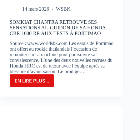
14 mars 2026
WSBK
SOMKIAT CHANTRA RETROUVE SES
SENSATIONS AU GUIDON DE SA HONDA
CBR-1000-RR AUX TESTS À PORTIMAO
Source : www.worldsbk.com Les essais de Portimao
ont offert au rookie thaïlandais l’occasion de
remonter sur sa machine pour poursuivre sa
convalescence. L’une des deux nouvelles recrues du
Honda HRC est de retour avec l’équipe après sa
blessure d’avant-saison. Le prodige…
EN LIRE PLUS...
SOMKIAT
CHANTRA
RETROUVE
SES
SENSATIONS
AU
GUIDON
DE
SA
HONDA