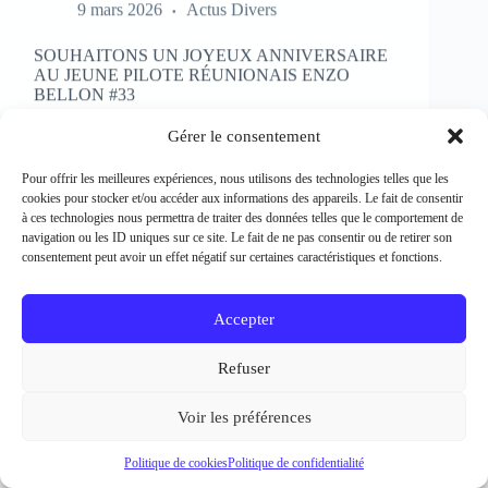
SOUHAITONS UN JOYEUX ANNIVERSAIRE
AU JEUNE PILOTE RÉUNIONAIS ENZO
BELLON #33
Rédacteur et crédit Photo : Patrick Bertineau Natif
de l’Ile de la Réunion, il fête aujourd’hui ses 17 ans.
Gérer le consentement
Il débute la pratique de la moto à l’âge de 8 ans en
découvrant le motocross et le supermotard et
Pour offrir les meilleures expériences, nous utilisons des technologies telles que les
passe…
cookies pour stocker et/ou accéder aux informations des appareils. Le fait de consentir
EN LIRE PLUS...
à ces technologies nous permettra de traiter des données telles que le comportement de
SOUHAITONS
navigation ou les ID uniques sur ce site. Le fait de ne pas consentir ou de retirer son
UN
consentement peut avoir un effet négatif sur certaines caractéristiques et fonctions.
JOYEUX
ANNIVERSAIRE
AU
Accepter
JEUNE
PILOTE
Refuser
RÉUNIONAIS
ENZO
BELLON
Voir les préférences
#33
Politique de cookies
Politique de confidentialité