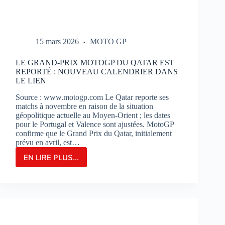
15 mars 2026
MOTO GP
LE GRAND-PRIX MOTOGP DU QATAR EST
REPORTÉ : NOUVEAU CALENDRIER DANS
LE LIEN
Source : www.motogp.com Le Qatar reporte ses
matchs à novembre en raison de la situation
géopolitique actuelle au Moyen-Orient ; les dates
pour le Portugal et Valence sont ajustées. MotoGP
confirme que le Grand Prix du Qatar, initialement
prévu en avril, est…
EN LIRE PLUS...
LE
GRAND-
PRIX
MOTOGP
DU
QATAR
EST