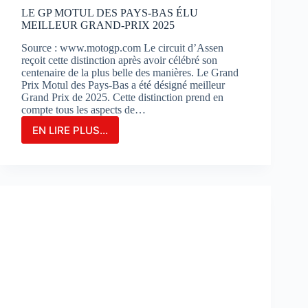
?
LE GP MOTUL DES PAYS-BAS ÉLU
MEILLEUR GRAND-PRIX 2025
Source : www.motogp.com Le circuit d’Assen
reçoit cette distinction après avoir célébré son
centenaire de la plus belle des manières. Le Grand
Prix Motul des Pays-Bas a été désigné meilleur
Grand Prix de 2025. Cette distinction prend en
compte tous les aspects de…
EN LIRE PLUS...
LE
GP
MOTUL
DES
PAYS-
BAS
ÉLU
MEILLEUR
GRAND-
PRIX
2025