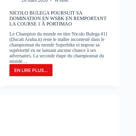
28 mars 2026
WSBK
NICOLO BULEGA POURSUIT SA
DOMINATION EN WSBK EN REMPORTANT
LA COURSE 1 À PORTIMAO
Le Champion du monde en titre Nicolo Bulega #11
(Ducati Aruba.it) reste le maître incontesté dans le
championnat du monde Superbike et impose sa
supériorité en ne laissant aucune chance à ses
adversaires. La seconde étape du championnat du
monde…
EN LIRE PLUS...
NICOLO
BULEGA
POURSUIT
SA
DOMINATION
EN
WSBK
EN
REMPORTANT
LA
COURSE