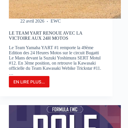
22 avril 2026
EWC
LE TEAM YART RENOUE AVEC LA
VICTOIRE AUX 24H MOTOS
Le Team Yamaha YART #1 remporte la 49ème
Edition des 24 Heures Motos sur le circuit Bugatti
Le Mans devant la Suzuki Yoshimura SERT Motul
#12. En 3ème position, on retrouve la Kawasaki
officielle du Team Kawasaki Webike Trickstar #11.
…
EN LIRE PLUS...
LE
TEAM
YART
RENOUE
AVEC
LA
VICTOIRE
AUX
24H