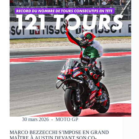
QUI
RÉALISE
UN
WEEK-
END
PARFAIT
À
PORTIMAO
30 mars 2026
MOTO GP
MARCO BEZZECCHI S’IMPOSE EN GRAND
MAÎTRE À AUSTIN DEVANT SON CO-