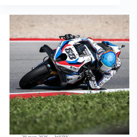
S’OFFRE
UNE
MAGNIFIQUE
VICTOIRE
EN
COURSE
SPRINT
À
AUSTIN