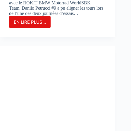
avec le ROKiT BMW Motorrad WorldSBK
Team, Danilo Petrucci #9 a pu aligner les tours lors
de l’une des deux journées d’essais…
EN LIRE PLUS...
Danilo
Petrucci
franchit
un
cap
lors
des
essais
de
Portimao
:
«
Nous
avons
découvert
de
nouvelles
choses
»
: