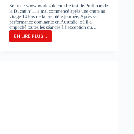
Source : www.worldsbk.com Le test de Portimao de
la Ducati n°11 a mal commencé après une chute au
virage 14 lors de la première journée; Après sa
performance dominante en Australie, où il a
empoché toutes les séances à l’exception du…
EN LIRE PLUS...
NICOLO
BULEGA
EN
2ÈME
POSITION
DU
JOUR
1
LORS
DES
DES
TESTS
À
PORTIMAO