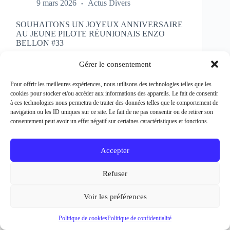
SOUHAITONS UN JOYEUX ANNIVERSAIRE
AU JEUNE PILOTE RÉUNIONAIS ENZO
BELLON #33
Rédacteur et crédit Photo : Patrick Bertineau Natif
de l’Ile de la Réunion, il fête aujourd’hui ses 17 ans.
Gérer le consentement
Il débute la pratique de la moto à l’âge de 8 ans en
découvrant le motocross et le supermotard et
Pour offrir les meilleures expériences, nous utilisons des technologies telles que les
passe…
cookies pour stocker et/ou accéder aux informations des appareils. Le fait de consentir
EN LIRE PLUS...
à ces technologies nous permettra de traiter des données telles que le comportement de
SOUHAITONS
navigation ou les ID uniques sur ce site. Le fait de ne pas consentir ou de retirer son
UN
consentement peut avoir un effet négatif sur certaines caractéristiques et fonctions.
JOYEUX
ANNIVERSAIRE
AU
Accepter
JEUNE
PILOTE
Refuser
RÉUNIONAIS
ENZO
BELLON
Voir les préférences
#33
Politique de cookies
Politique de confidentialité