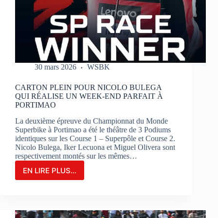
SUR
LE
CIRCUIT
BUGATTI
LE
MANS
30 mars 2026
WSBK
CARTON PLEIN POUR NICOLO BULEGA
QUI RÉALISE UN WEEK-END PARFAIT À
PORTIMAO
La deuxième épreuve du Championnat du Monde
Superbike à Portimao a été le théâtre de 3 Podiums
identiques sur les Course 1 – Superpôle et Course 2.
Nicolo Bulega, Iker Lecuona et Miguel Olivera sont
respectivement montés sur les mêmes…
EN LIRE PLUS...
CARTON
PLEIN
POUR
NICOLO
BULEGA