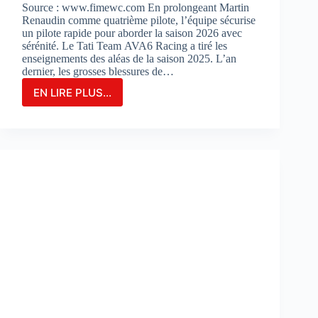
Source : www.fimewc.com En prolongeant Martin
Renaudin comme quatrième pilote, l’équipe sécurise
un pilote rapide pour aborder la saison 2026 avec
sérénité. Le Tati Team AVA6 Racing a tiré les
enseignements des aléas de la saison 2025. L’an
dernier, les grosses blessures de…
EN LIRE PLUS...
Le
TATI
TEAM
AVA6
RACING
PROLONGE
MARTIN
RENAUDIN
COMME
PILOTE
DE
RÉSERVE