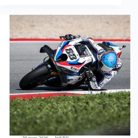
S’OFFRE
UNE
MAGNIFIQUE
VICTOIRE
EN
COURSE
SPRINT
À
AUSTIN