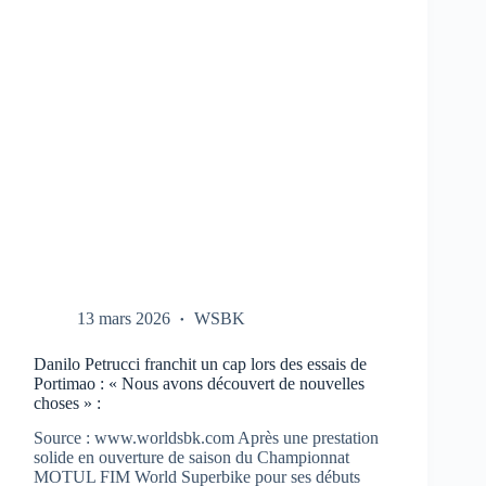
CBR-
1000-
RR
AUX
TESTS
À
PORTIMAO
13 mars 2026
WSBK
Danilo Petrucci franchit un cap lors des essais de
Portimao : « Nous avons découvert de nouvelles
choses » :
Source : www.worldsbk.com Après une prestation
solide en ouverture de saison du Championnat
MOTUL FIM World Superbike pour ses débuts