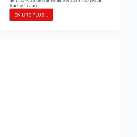
de 1’52 »728 devant Paola RAMOS #58 (Klint
Racing Team)…
EN LIRE PLUS...
MARIA
HERRERA
FIGURE
EN
TÊTE
DES
ESSAIS
COMBINÉS
SUR
LE
CIRCUIT
DE
PORTIMAO