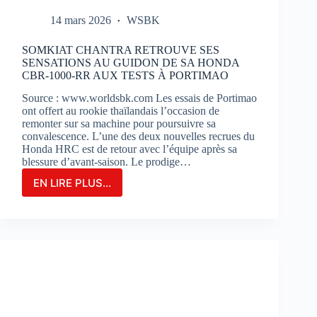
14 mars 2026
WSBK
SOMKIAT CHANTRA RETROUVE SES
SENSATIONS AU GUIDON DE SA HONDA
CBR-1000-RR AUX TESTS À PORTIMAO
Source : www.worldsbk.com Les essais de Portimao
ont offert au rookie thaïlandais l’occasion de
remonter sur sa machine pour poursuivre sa
convalescence. L’une des deux nouvelles recrues du
Honda HRC est de retour avec l’équipe après sa
blessure d’avant-saison. Le prodige…
EN LIRE PLUS...
SOMKIAT
CHANTRA
RETROUVE
SES
SENSATIONS
AU
GUIDON
DE
SA
HONDA