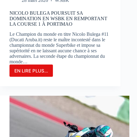
28 mars 2026
WSBK
NICOLO BULEGA POURSUIT SA
DOMINATION EN WSBK EN REMPORTANT
LA COURSE 1 À PORTIMAO
Le Champion du monde en titre Nicolo Bulega #11
(Ducati Aruba.it) reste le maître incontesté dans le
championnat du monde Superbike et impose sa
supériorité en ne laissant aucune chance à ses
adversaires. La seconde étape du championnat du
monde…
EN LIRE PLUS...
NICOLO
BULEGA
POURSUIT
SA
DOMINATION
EN
WSBK
EN
REMPORTANT
LA
COURSE