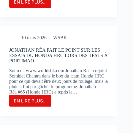
EN LIRE PLUS...
LE
GRAND-
PRIX
DE
FRANCE
MOTOGP
10 mars 2026
WSBK
N’EST
QU’À
2
JONATHAN RÉA FAIT LE POINT SUR LES
MOIS
ESSAIS DU HONDA HRC LORS DES TESTS À
DE
PORTIMAO
SON
Source : www.worldsbk.com Jonathan Rea a rejoint
OUVERTURE
Somkiat Chantra dans le box du team Honda HRC
:
pour ce qui devait être deux jours de roulage, mais la
BILLETERIE
pluie a fini par gâcher le programme. Jonathan
ET
Réa #65 (Honda HRC) a repris la…
PHOTOS
EN LIRE PLUS...
JONATHAN
RÉA
FAIT
LE
POINT
SUR