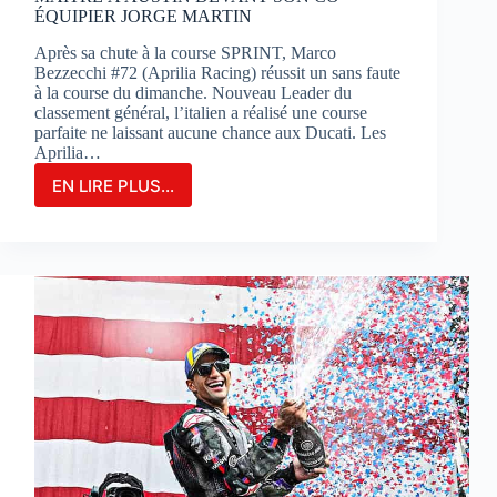
ÉQUIPIER JORGE MARTIN
Après sa chute à la course SPRINT, Marco
Bezzecchi #72 (Aprilia Racing) réussit un sans faute
à la course du dimanche. Nouveau Leader du
classement général, l’italien a réalisé une course
parfaite ne laissant aucune chance aux Ducati. Les
Aprilia…
EN LIRE PLUS...
MARCO
BEZZECCHI
S’IMPOSE
EN
GRAND
MAÎTRE
À
AUSTIN
DEVANT
SON
CO-
ÉQUIPIER
JORGE
MARTIN