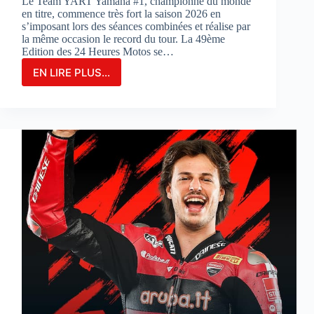
Le Team YART Yamaha #1, championne du monde
en titre, commence très fort la saison 2026 en
s’imposant lors des séances combinées et réalise par
la même occasion le record du tour. La 49ème
Edition des 24 Heures Motos se…
EN LIRE PLUS...
LE
TEAM
YAMAHA
YART
#1
PARTIRA
EN
POLE
POSITION
POUR
LA
3ÈME
FOIS
CONSÉCUTIVE
AUX
24
HEURES
MOTOS