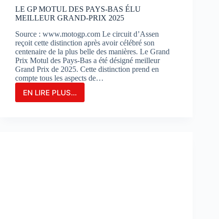
?
LE GP MOTUL DES PAYS-BAS ÉLU
MEILLEUR GRAND-PRIX 2025
Source : www.motogp.com Le circuit d’Assen
reçoit cette distinction après avoir célébré son
centenaire de la plus belle des manières. Le Grand
Prix Motul des Pays-Bas a été désigné meilleur
Grand Prix de 2025. Cette distinction prend en
compte tous les aspects de…
EN LIRE PLUS...
LE
GP
MOTUL
DES
PAYS-
BAS
ÉLU
MEILLEUR
GRAND-
PRIX
2025