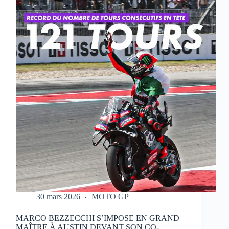
QUI
RÉALISE
UN
WEEK-
END
PARFAIT
À
PORTIMAO
30 mars 2026
MOTO GP
MARCO BEZZECCHI S’IMPOSE EN GRAND
MAÎTRE À AUSTIN DEVANT SON CO-