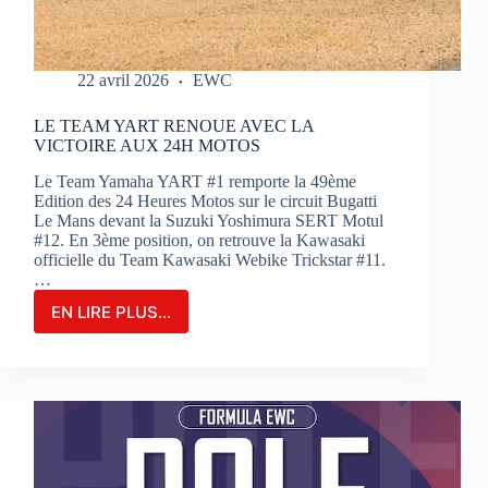
22 avril 2026
EWC
LE TEAM YART RENOUE AVEC LA
VICTOIRE AUX 24H MOTOS
Le Team Yamaha YART #1 remporte la 49ème
Edition des 24 Heures Motos sur le circuit Bugatti
Le Mans devant la Suzuki Yoshimura SERT Motul
#12. En 3ème position, on retrouve la Kawasaki
officielle du Team Kawasaki Webike Trickstar #11.
…
EN LIRE PLUS...
LE
TEAM
YART
RENOUE
AVEC
LA
VICTOIRE
AUX
24H