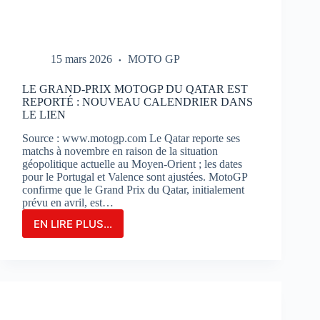
15 mars 2026
MOTO GP
LE GRAND-PRIX MOTOGP DU QATAR EST
REPORTÉ : NOUVEAU CALENDRIER DANS
LE LIEN
Source : www.motogp.com Le Qatar reporte ses
matchs à novembre en raison de la situation
géopolitique actuelle au Moyen-Orient ; les dates
pour le Portugal et Valence sont ajustées. MotoGP
confirme que le Grand Prix du Qatar, initialement
prévu en avril, est…
EN LIRE PLUS...
LE
GRAND-
PRIX
MOTOGP
DU
QATAR
EST