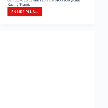
de 1’52 »728 devant Paola RAMOS #58 (Klint
Racing Team)…
EN LIRE PLUS...
MARIA
HERRERA
FIGURE
EN
TÊTE
DES
ESSAIS
COMBINÉS
SUR
LE
CIRCUIT
DE
PORTIMAO