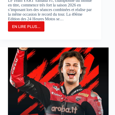
Le Team YART Yamaha #1, championne du monde
en titre, commence très fort la saison 2026 en
s’imposant lors des séances combinées et réalise par
la même occasion le record du tour. La 49ème
Edition des 24 Heures Motos se…
EN LIRE PLUS...
LE
TEAM
YAMAHA
YART
#1
PARTIRA
EN
POLE
POSITION
POUR
LA
3ÈME
FOIS
CONSÉCUTIVE
AUX
24
HEURES
MOTOS