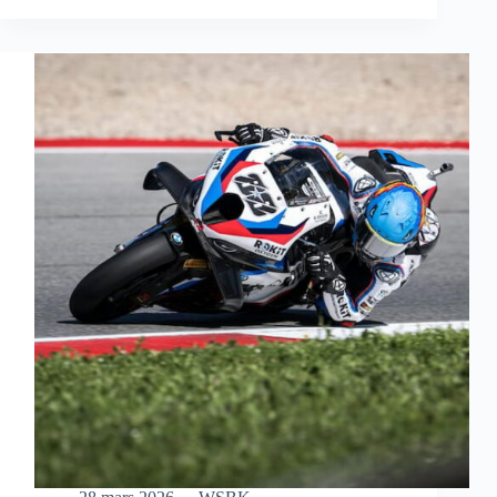
S’OFFRE
UNE
MAGNIFIQUE
VICTOIRE
EN
COURSE
SPRINT
À
AUSTIN