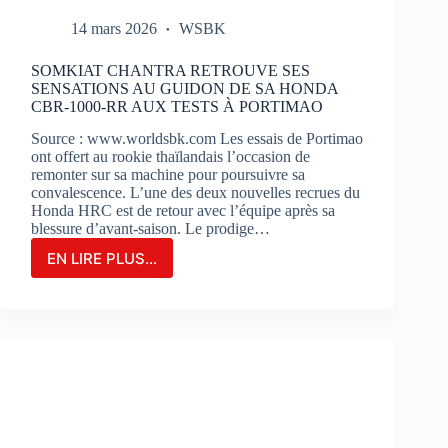
14 mars 2026
WSBK
SOMKIAT CHANTRA RETROUVE SES
SENSATIONS AU GUIDON DE SA HONDA
CBR-1000-RR AUX TESTS À PORTIMAO
Source : www.worldsbk.com Les essais de Portimao
ont offert au rookie thaïlandais l’occasion de
remonter sur sa machine pour poursuivre sa
convalescence. L’une des deux nouvelles recrues du
Honda HRC est de retour avec l’équipe après sa
blessure d’avant-saison. Le prodige…
EN LIRE PLUS...
SOMKIAT
CHANTRA
RETROUVE
SES
SENSATIONS
AU
GUIDON
DE
SA
HONDA