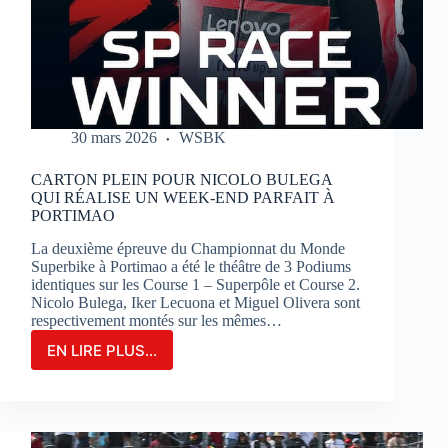
SUR
LE
CIRCUIT
BUGATTI
LE
MANS
30 mars 2026
WSBK
CARTON PLEIN POUR NICOLO BULEGA
QUI RÉALISE UN WEEK-END PARFAIT À
PORTIMAO
La deuxième épreuve du Championnat du Monde
Superbike à Portimao a été le théâtre de 3 Podiums
identiques sur les Course 1 – Superpôle et Course 2.
Nicolo Bulega, Iker Lecuona et Miguel Olivera sont
respectivement montés sur les mêmes…
EN LIRE PLUS...
CARTON
PLEIN
POUR
NICOLO
BULEGA