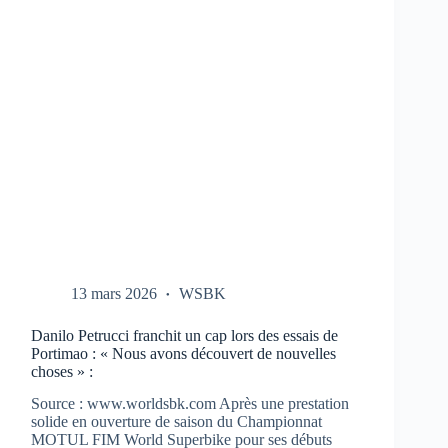
CBR-
1000-
RR
AUX
TESTS
À
PORTIMAO
13 mars 2026
WSBK
Danilo Petrucci franchit un cap lors des essais de
Portimao : « Nous avons découvert de nouvelles
choses » :
Source : www.worldsbk.com Après une prestation
solide en ouverture de saison du Championnat
MOTUL FIM World Superbike pour ses débuts