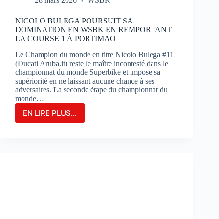
28 mars 2026
WSBK
NICOLO BULEGA POURSUIT SA
DOMINATION EN WSBK EN REMPORTANT
LA COURSE 1 À PORTIMAO
Le Champion du monde en titre Nicolo Bulega #11
(Ducati Aruba.it) reste le maître incontesté dans le
championnat du monde Superbike et impose sa
supériorité en ne laissant aucune chance à ses
adversaires. La seconde étape du championnat du
monde…
EN LIRE PLUS...
NICOLO
BULEGA
POURSUIT
SA
DOMINATION
EN
WSBK
EN
REMPORTANT
LA
COURSE