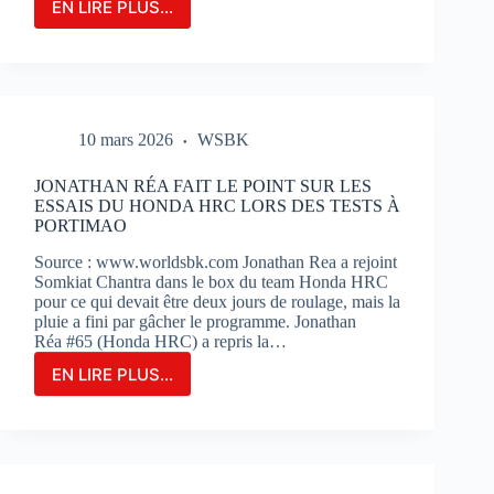
EN LIRE PLUS...
LE
GRAND-
PRIX
DE
FRANCE
MOTOGP
10 mars 2026
WSBK
N’EST
QU’À
2
JONATHAN RÉA FAIT LE POINT SUR LES
MOIS
ESSAIS DU HONDA HRC LORS DES TESTS À
DE
PORTIMAO
SON
Source : www.worldsbk.com Jonathan Rea a rejoint
OUVERTURE
Somkiat Chantra dans le box du team Honda HRC
:
pour ce qui devait être deux jours de roulage, mais la
BILLETERIE
pluie a fini par gâcher le programme. Jonathan
ET
Réa #65 (Honda HRC) a repris la…
PHOTOS
EN LIRE PLUS...
JONATHAN
RÉA
FAIT
LE
POINT
SUR