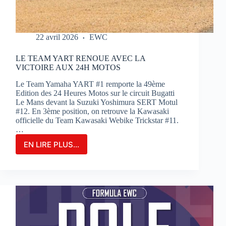
22 avril 2026
EWC
LE TEAM YART RENOUE AVEC LA
VICTOIRE AUX 24H MOTOS
Le Team Yamaha YART #1 remporte la 49ème
Edition des 24 Heures Motos sur le circuit Bugatti
Le Mans devant la Suzuki Yoshimura SERT Motul
#12. En 3ème position, on retrouve la Kawasaki
officielle du Team Kawasaki Webike Trickstar #11.
…
EN LIRE PLUS...
LE
TEAM
YART
RENOUE
AVEC
LA
VICTOIRE
AUX
24H