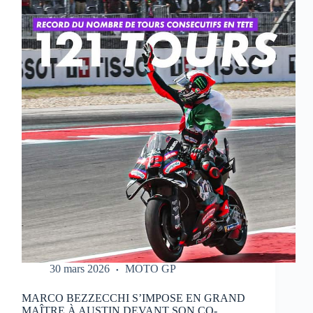
QUI
RÉALISE
UN
WEEK-
END
PARFAIT
À
PORTIMAO
30 mars 2026
MOTO GP
MARCO BEZZECCHI S’IMPOSE EN GRAND
MAÎTRE À AUSTIN DEVANT SON CO-