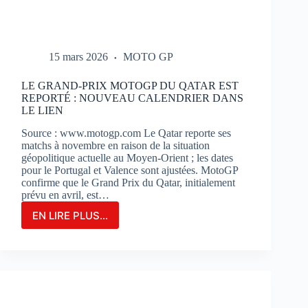
15 mars 2026
MOTO GP
LE GRAND-PRIX MOTOGP DU QATAR EST
REPORTÉ : NOUVEAU CALENDRIER DANS
LE LIEN
Source : www.motogp.com Le Qatar reporte ses
matchs à novembre en raison de la situation
géopolitique actuelle au Moyen-Orient ; les dates
pour le Portugal et Valence sont ajustées. MotoGP
confirme que le Grand Prix du Qatar, initialement
prévu en avril, est…
EN LIRE PLUS...
LE
GRAND-
PRIX
MOTOGP
DU
QATAR
EST