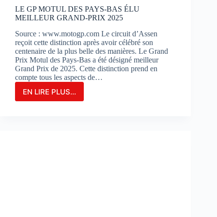
?
LE GP MOTUL DES PAYS-BAS ÉLU
MEILLEUR GRAND-PRIX 2025
Source : www.motogp.com Le circuit d’Assen
reçoit cette distinction après avoir célébré son
centenaire de la plus belle des manières. Le Grand
Prix Motul des Pays-Bas a été désigné meilleur
Grand Prix de 2025. Cette distinction prend en
compte tous les aspects de…
EN LIRE PLUS...
LE
GP
MOTUL
DES
PAYS-
BAS
ÉLU
MEILLEUR
GRAND-
PRIX
2025