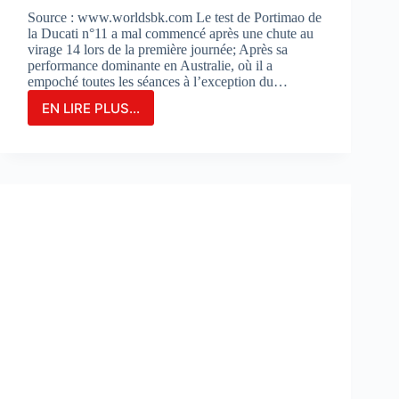
Source : www.worldsbk.com Le test de Portimao de
la Ducati n°11 a mal commencé après une chute au
virage 14 lors de la première journée; Après sa
performance dominante en Australie, où il a
empoché toutes les séances à l’exception du…
EN LIRE PLUS...
NICOLO
BULEGA
EN
2ÈME
POSITION
DU
JOUR
1
LORS
DES
DES
TESTS
À
PORTIMAO