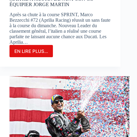
ÉQUIPIER JORGE MARTIN
Après sa chute à la course SPRINT, Marco
Bezzecchi #72 (Aprilia Racing) réussit un sans faute
à la course du dimanche. Nouveau Leader du
classement général, l’italien a réalisé une course
parfaite ne laissant aucune chance aux Ducati. Les
Aprilia…
EN LIRE PLUS...
MARCO
BEZZECCHI
S’IMPOSE
EN
GRAND
MAÎTRE
À
AUSTIN
DEVANT
SON
CO-
ÉQUIPIER
JORGE
MARTIN