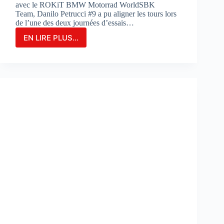
avec le ROKiT BMW Motorrad WorldSBK
Team, Danilo Petrucci #9 a pu aligner les tours lors
de l’une des deux journées d’essais…
EN LIRE PLUS...
Danilo
Petrucci
franchit
un
cap
lors
des
essais
de
Portimao
:
«
Nous
avons
découvert
de
nouvelles
choses
»
: