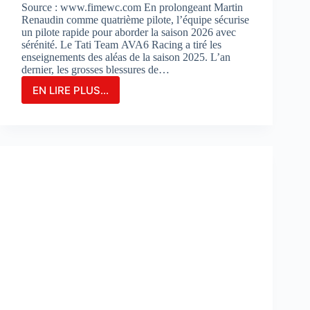
Source : www.fimewc.com En prolongeant Martin
Renaudin comme quatrième pilote, l’équipe sécurise
un pilote rapide pour aborder la saison 2026 avec
sérénité. Le Tati Team AVA6 Racing a tiré les
enseignements des aléas de la saison 2025. L’an
dernier, les grosses blessures de…
EN LIRE PLUS...
Le
TATI
TEAM
AVA6
RACING
PROLONGE
MARTIN
RENAUDIN
COMME
PILOTE
DE
RÉSERVE