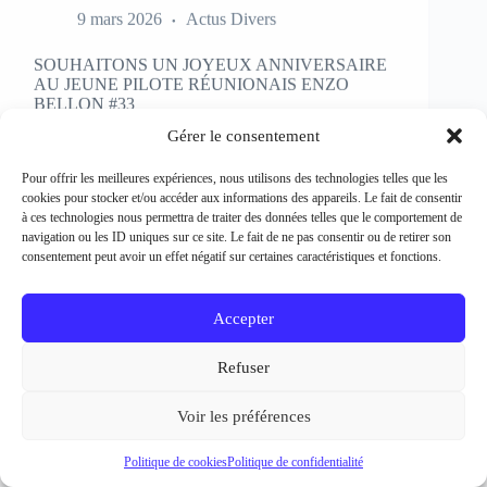
SOUHAITONS UN JOYEUX ANNIVERSAIRE
AU JEUNE PILOTE RÉUNIONAIS ENZO
BELLON #33
Rédacteur et crédit Photo : Patrick Bertineau Natif
de l’Ile de la Réunion, il fête aujourd’hui ses 17 ans.
Gérer le consentement
Il débute la pratique de la moto à l’âge de 8 ans en
découvrant le motocross et le supermotard et
Pour offrir les meilleures expériences, nous utilisons des technologies telles que les
passe…
cookies pour stocker et/ou accéder aux informations des appareils. Le fait de consentir
EN LIRE PLUS...
à ces technologies nous permettra de traiter des données telles que le comportement de
SOUHAITONS
navigation ou les ID uniques sur ce site. Le fait de ne pas consentir ou de retirer son
UN
consentement peut avoir un effet négatif sur certaines caractéristiques et fonctions.
JOYEUX
ANNIVERSAIRE
AU
Accepter
JEUNE
PILOTE
Refuser
RÉUNIONAIS
ENZO
BELLON
Voir les préférences
#33
Politique de cookies
Politique de confidentialité