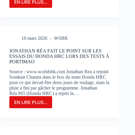
EN LIRE PLUS...
LE
GRAND-
PRIX
DE
FRANCE
MOTOGP
10 mars 2026
WSBK
N’EST
QU’À
2
JONATHAN RÉA FAIT LE POINT SUR LES
MOIS
ESSAIS DU HONDA HRC LORS DES TESTS À
DE
PORTIMAO
SON
Source : www.worldsbk.com Jonathan Rea a rejoint
OUVERTURE
Somkiat Chantra dans le box du team Honda HRC
:
pour ce qui devait être deux jours de roulage, mais la
BILLETERIE
pluie a fini par gâcher le programme. Jonathan
ET
Réa #65 (Honda HRC) a repris la…
PHOTOS
EN LIRE PLUS...
JONATHAN
RÉA
FAIT
LE
POINT
SUR