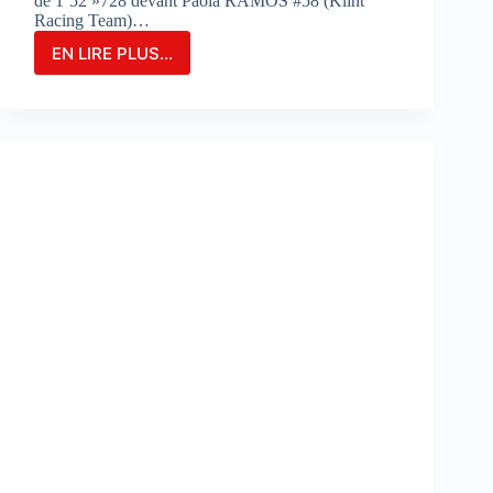
de 1’52 »728 devant Paola RAMOS #58 (Klint
Racing Team)…
EN LIRE PLUS...
MARIA
HERRERA
FIGURE
EN
TÊTE
DES
ESSAIS
COMBINÉS
SUR
LE
CIRCUIT
DE
PORTIMAO