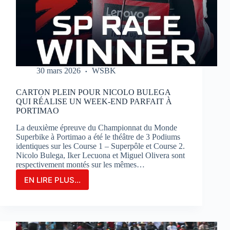
SUR
LE
CIRCUIT
BUGATTI
LE
MANS
30 mars 2026
WSBK
CARTON PLEIN POUR NICOLO BULEGA
QUI RÉALISE UN WEEK-END PARFAIT À
PORTIMAO
La deuxième épreuve du Championnat du Monde
Superbike à Portimao a été le théâtre de 3 Podiums
identiques sur les Course 1 – Superpôle et Course 2.
Nicolo Bulega, Iker Lecuona et Miguel Olivera sont
respectivement montés sur les mêmes…
EN LIRE PLUS...
CARTON
PLEIN
POUR
NICOLO
BULEGA