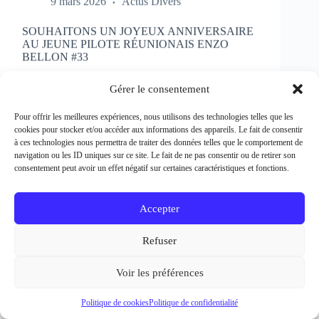
SOUHAITONS UN JOYEUX ANNIVERSAIRE
AU JEUNE PILOTE RÉUNIONAIS ENZO
BELLON #33
Rédacteur et crédit Photo : Patrick Bertineau Natif
de l’Ile de la Réunion, il fête aujourd’hui ses 17 ans.
Gérer le consentement
Il débute la pratique de la moto à l’âge de 8 ans en
découvrant le motocross et le supermotard et
Pour offrir les meilleures expériences, nous utilisons des technologies telles que les
passe…
cookies pour stocker et/ou accéder aux informations des appareils. Le fait de consentir
EN LIRE PLUS...
à ces technologies nous permettra de traiter des données telles que le comportement de
SOUHAITONS
navigation ou les ID uniques sur ce site. Le fait de ne pas consentir ou de retirer son
UN
consentement peut avoir un effet négatif sur certaines caractéristiques et fonctions.
JOYEUX
ANNIVERSAIRE
AU
Accepter
JEUNE
PILOTE
Refuser
RÉUNIONAIS
ENZO
BELLON
Voir les préférences
#33
Politique de cookies
Politique de confidentialité