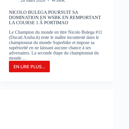
28 mars 2026
WSBK
NICOLO BULEGA POURSUIT SA
DOMINATION EN WSBK EN REMPORTANT
LA COURSE 1 À PORTIMAO
Le Champion du monde en titre Nicolo Bulega #11
(Ducati Aruba.it) reste le maître incontesté dans le
championnat du monde Superbike et impose sa
supériorité en ne laissant aucune chance à ses
adversaires. La seconde étape du championnat du
monde…
EN LIRE PLUS...
NICOLO
BULEGA
POURSUIT
SA
DOMINATION
EN
WSBK
EN
REMPORTANT
LA
COURSE