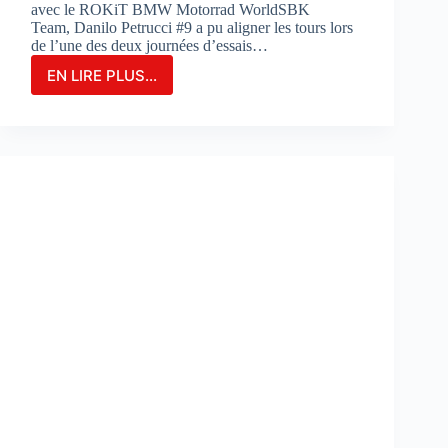
avec le ROKiT BMW Motorrad WorldSBK
Team, Danilo Petrucci #9 a pu aligner les tours lors
de l’une des deux journées d’essais…
EN LIRE PLUS...
Danilo
Petrucci
franchit
un
cap
lors
des
essais
de
Portimao
:
«
Nous
avons
découvert
de
nouvelles
choses
»
: