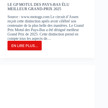
?
LE GP MOTUL DES PAYS-BAS ÉLU
MEILLEUR GRAND-PRIX 2025
Source : www.motogp.com Le circuit d’Assen
reçoit cette distinction après avoir célébré son
centenaire de la plus belle des manières. Le Grand
Prix Motul des Pays-Bas a été désigné meilleur
Grand Prix de 2025. Cette distinction prend en
compte tous les aspects de…
EN LIRE PLUS...
LE
GP
MOTUL
DES
PAYS-
BAS
ÉLU
MEILLEUR
GRAND-
PRIX
2025