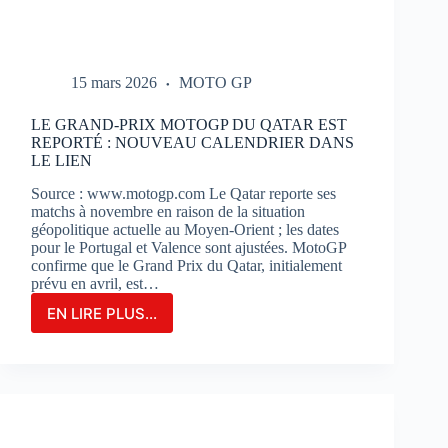
15 mars 2026
MOTO GP
LE GRAND-PRIX MOTOGP DU QATAR EST
REPORTÉ : NOUVEAU CALENDRIER DANS
LE LIEN
Source : www.motogp.com Le Qatar reporte ses
matchs à novembre en raison de la situation
géopolitique actuelle au Moyen-Orient ; les dates
pour le Portugal et Valence sont ajustées. MotoGP
confirme que le Grand Prix du Qatar, initialement
prévu en avril, est…
EN LIRE PLUS...
LE
GRAND-
PRIX
MOTOGP
DU
QATAR
EST