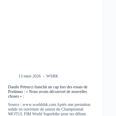
CBR-
1000-
RR
AUX
TESTS
À
PORTIMAO
13 mars 2026
WSBK
Danilo Petrucci franchit un cap lors des essais de
Portimao : « Nous avons découvert de nouvelles
choses » :
Source : www.worldsbk.com Après une prestation
solide en ouverture de saison du Championnat
MOTUL FIM World Superbike pour ses débuts