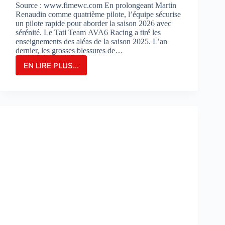
Source : www.fimewc.com En prolongeant Martin
Renaudin comme quatrième pilote, l’équipe sécurise
un pilote rapide pour aborder la saison 2026 avec
sérénité. Le Tati Team AVA6 Racing a tiré les
enseignements des aléas de la saison 2025. L’an
dernier, les grosses blessures de…
EN LIRE PLUS...
Le
TATI
TEAM
AVA6
RACING
PROLONGE
MARTIN
RENAUDIN
COMME
PILOTE
DE
RÉSERVE