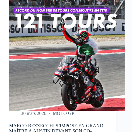
QUI
RÉALISE
UN
WEEK-
END
PARFAIT
À
PORTIMAO
30 mars 2026
MOTO GP
MARCO BEZZECCHI S’IMPOSE EN GRAND
MAÎTRE À AUSTIN DEVANT SON CO-