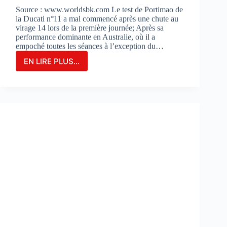
Source : www.worldsbk.com Le test de Portimao de
la Ducati n°11 a mal commencé après une chute au
virage 14 lors de la première journée; Après sa
performance dominante en Australie, où il a
empoché toutes les séances à l’exception du…
EN LIRE PLUS...
NICOLO
BULEGA
EN
2ÈME
POSITION
DU
JOUR
1
LORS
DES
DES
TESTS
À
PORTIMAO