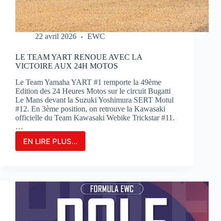
22 avril 2026
EWC
LE TEAM YART RENOUE AVEC LA
VICTOIRE AUX 24H MOTOS
Le Team Yamaha YART #1 remporte la 49ème
Edition des 24 Heures Motos sur le circuit Bugatti
Le Mans devant la Suzuki Yoshimura SERT Motul
#12. En 3ème position, on retrouve la Kawasaki
officielle du Team Kawasaki Webike Trickstar #11.
…
EN LIRE PLUS...
LE
TEAM
YART
RENOUE
AVEC
LA
VICTOIRE
AUX
24H