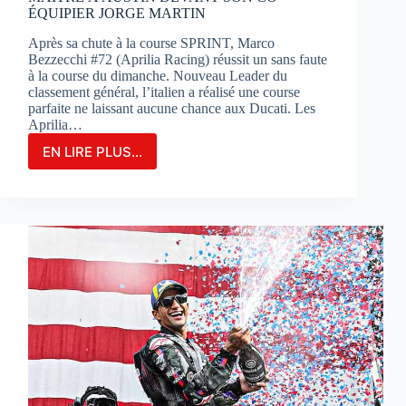
ÉQUIPIER JORGE MARTIN
Après sa chute à la course SPRINT, Marco
Bezzecchi #72 (Aprilia Racing) réussit un sans faute
à la course du dimanche. Nouveau Leader du
classement général, l’italien a réalisé une course
parfaite ne laissant aucune chance aux Ducati. Les
Aprilia…
EN LIRE PLUS...
MARCO
BEZZECCHI
S’IMPOSE
EN
GRAND
MAÎTRE
À
AUSTIN
DEVANT
SON
CO-
ÉQUIPIER
JORGE
MARTIN