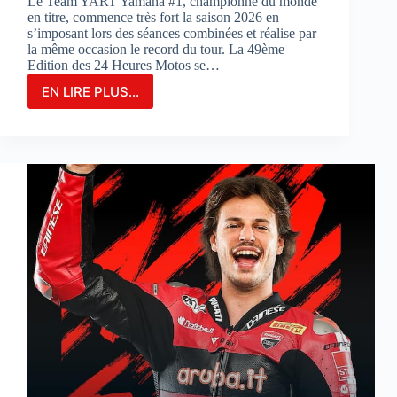
Le Team YART Yamaha #1, championne du monde
en titre, commence très fort la saison 2026 en
s’imposant lors des séances combinées et réalise par
la même occasion le record du tour. La 49ème
Edition des 24 Heures Motos se…
EN LIRE PLUS...
LE
TEAM
YAMAHA
YART
#1
PARTIRA
EN
POLE
POSITION
POUR
LA
3ÈME
FOIS
CONSÉCUTIVE
AUX
24
HEURES
MOTOS