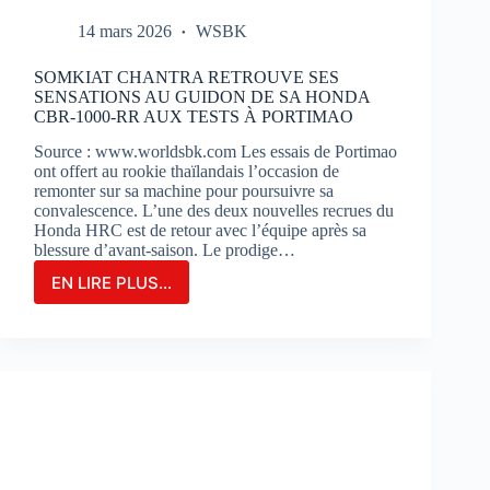
14 mars 2026
WSBK
SOMKIAT CHANTRA RETROUVE SES
SENSATIONS AU GUIDON DE SA HONDA
CBR-1000-RR AUX TESTS À PORTIMAO
Source : www.worldsbk.com Les essais de Portimao
ont offert au rookie thaïlandais l’occasion de
remonter sur sa machine pour poursuivre sa
convalescence. L’une des deux nouvelles recrues du
Honda HRC est de retour avec l’équipe après sa
blessure d’avant-saison. Le prodige…
EN LIRE PLUS...
SOMKIAT
CHANTRA
RETROUVE
SES
SENSATIONS
AU
GUIDON
DE
SA
HONDA