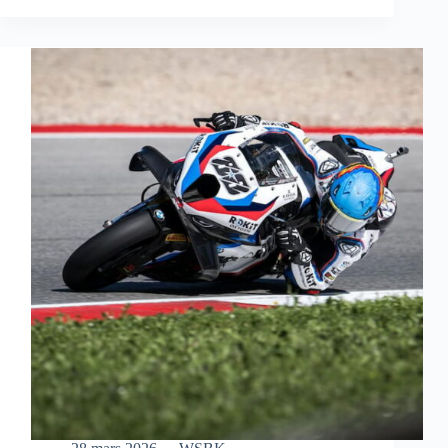
S’OFFRE
UNE
MAGNIFIQUE
VICTOIRE
EN
COURSE
SPRINT
À
AUSTIN