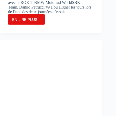
avec le ROKiT BMW Motorrad WorldSBK
Team, Danilo Petrucci #9 a pu aligner les tours lors
de l’une des deux journées d’essais…
EN LIRE PLUS...
Danilo
Petrucci
franchit
un
cap
lors
des
essais
de
Portimao
:
«
Nous
avons
découvert
de
nouvelles
choses
»
: