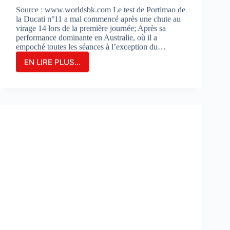
Source : www.worldsbk.com Le test de Portimao de
la Ducati n°11 a mal commencé après une chute au
virage 14 lors de la première journée; Après sa
performance dominante en Australie, où il a
empoché toutes les séances à l’exception du…
EN LIRE PLUS...
NICOLO
BULEGA
EN
2ÈME
POSITION
DU
JOUR
1
LORS
DES
DES
TESTS
À
PORTIMAO