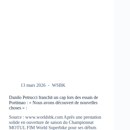
CBR-
1000-
RR
AUX
TESTS
À
PORTIMAO
13 mars 2026
WSBK
Danilo Petrucci franchit un cap lors des essais de
Portimao : « Nous avons découvert de nouvelles
choses » :
Source : www.worldsbk.com Après une prestation
solide en ouverture de saison du Championnat
MOTUL FIM World Superbike pour ses débuts