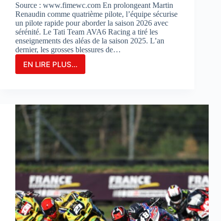
Source : www.fimewc.com En prolongeant Martin
Renaudin comme quatrième pilote, l’équipe sécurise
un pilote rapide pour aborder la saison 2026 avec
sérénité. Le Tati Team AVA6 Racing a tiré les
enseignements des aléas de la saison 2025. L’an
dernier, les grosses blessures de…
EN LIRE PLUS...
Le
TATI
TEAM
AVA6
RACING
PROLONGE
MARTIN
RENAUDIN
COMME
PILOTE
DE
RÉSERVE