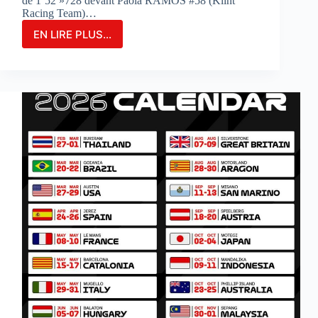
de 1’52 »728 devant Paola RAMOS #58 (Klint
Racing Team)…
EN LIRE PLUS...
MARIA
HERRERA
FIGURE
EN
TÊTE
DES
ESSAIS
COMBINÉS
SUR
LE
CIRCUIT
DE
PORTIMAO