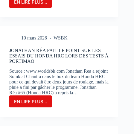
EN LIRE PLUS...
LE
GRAND-
PRIX
DE
FRANCE
MOTOGP
10 mars 2026
WSBK
N’EST
QU’À
2
JONATHAN RÉA FAIT LE POINT SUR LES
MOIS
ESSAIS DU HONDA HRC LORS DES TESTS À
DE
PORTIMAO
SON
Source : www.worldsbk.com Jonathan Rea a rejoint
OUVERTURE
Somkiat Chantra dans le box du team Honda HRC
:
pour ce qui devait être deux jours de roulage, mais la
BILLETERIE
pluie a fini par gâcher le programme. Jonathan
ET
Réa #65 (Honda HRC) a repris la…
PHOTOS
EN LIRE PLUS...
JONATHAN
RÉA
FAIT
LE
POINT
SUR