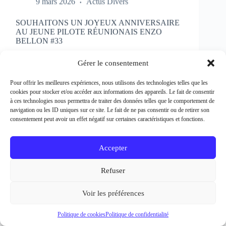
SOUHAITONS UN JOYEUX ANNIVERSAIRE
AU JEUNE PILOTE RÉUNIONAIS ENZO
BELLON #33
Rédacteur et crédit Photo : Patrick Bertineau Natif
de l’Ile de la Réunion, il fête aujourd’hui ses 17 ans.
Gérer le consentement
Il débute la pratique de la moto à l’âge de 8 ans en
découvrant le motocross et le supermotard et
Pour offrir les meilleures expériences, nous utilisons des technologies telles que les
passe…
cookies pour stocker et/ou accéder aux informations des appareils. Le fait de consentir
EN LIRE PLUS...
à ces technologies nous permettra de traiter des données telles que le comportement de
SOUHAITONS
navigation ou les ID uniques sur ce site. Le fait de ne pas consentir ou de retirer son
UN
consentement peut avoir un effet négatif sur certaines caractéristiques et fonctions.
JOYEUX
ANNIVERSAIRE
AU
Accepter
JEUNE
PILOTE
Refuser
RÉUNIONAIS
ENZO
BELLON
Voir les préférences
#33
Politique de cookies
Politique de confidentialité