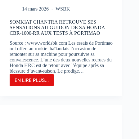
14 mars 2026
WSBK
SOMKIAT CHANTRA RETROUVE SES
SENSATIONS AU GUIDON DE SA HONDA
CBR-1000-RR AUX TESTS À PORTIMAO
Source : www.worldsbk.com Les essais de Portimao
ont offert au rookie thaïlandais l’occasion de
remonter sur sa machine pour poursuivre sa
convalescence. L’une des deux nouvelles recrues du
Honda HRC est de retour avec l’équipe après sa
blessure d’avant-saison. Le prodige…
EN LIRE PLUS...
SOMKIAT
CHANTRA
RETROUVE
SES
SENSATIONS
AU
GUIDON
DE
SA
HONDA