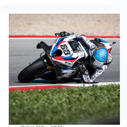
S’OFFRE
UNE
MAGNIFIQUE
VICTOIRE
EN
COURSE
SPRINT
À
AUSTIN