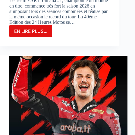
Le Team YART Yamaha #1, championne du monde
en titre, commence très fort la saison 2026 en
s’imposant lors des séances combinées et réalise par
la même occasion le record du tour. La 49ème
Edition des 24 Heures Motos se…
EN LIRE PLUS...
LE
TEAM
YAMAHA
YART
#1
PARTIRA
EN
POLE
POSITION
POUR
LA
3ÈME
FOIS
CONSÉCUTIVE
AUX
24
HEURES
MOTOS