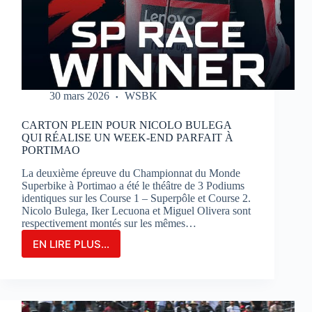
SUR
LE
CIRCUIT
BUGATTI
LE
MANS
30 mars 2026
WSBK
CARTON PLEIN POUR NICOLO BULEGA
QUI RÉALISE UN WEEK-END PARFAIT À
PORTIMAO
La deuxième épreuve du Championnat du Monde
Superbike à Portimao a été le théâtre de 3 Podiums
identiques sur les Course 1 – Superpôle et Course 2.
Nicolo Bulega, Iker Lecuona et Miguel Olivera sont
respectivement montés sur les mêmes…
EN LIRE PLUS...
CARTON
PLEIN
POUR
NICOLO
BULEGA