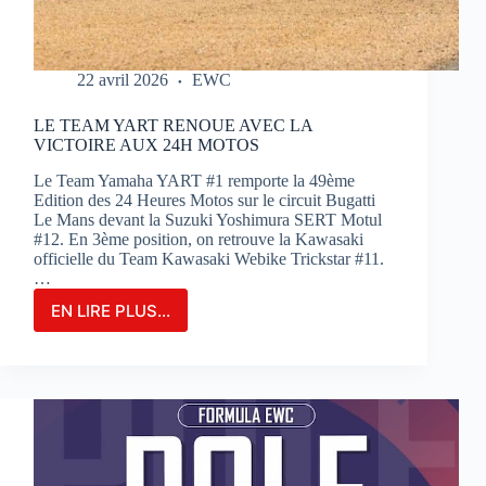
22 avril 2026
EWC
LE TEAM YART RENOUE AVEC LA
VICTOIRE AUX 24H MOTOS
Le Team Yamaha YART #1 remporte la 49ème
Edition des 24 Heures Motos sur le circuit Bugatti
Le Mans devant la Suzuki Yoshimura SERT Motul
#12. En 3ème position, on retrouve la Kawasaki
officielle du Team Kawasaki Webike Trickstar #11.
…
EN LIRE PLUS...
LE
TEAM
YART
RENOUE
AVEC
LA
VICTOIRE
AUX
24H