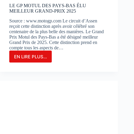
?
LE GP MOTUL DES PAYS-BAS ÉLU
MEILLEUR GRAND-PRIX 2025
Source : www.motogp.com Le circuit d’Assen
reçoit cette distinction après avoir célébré son
centenaire de la plus belle des manières. Le Grand
Prix Motul des Pays-Bas a été désigné meilleur
Grand Prix de 2025. Cette distinction prend en
compte tous les aspects de…
EN LIRE PLUS...
LE
GP
MOTUL
DES
PAYS-
BAS
ÉLU
MEILLEUR
GRAND-
PRIX
2025