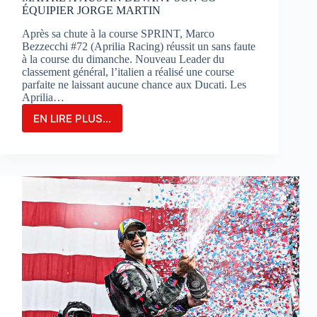
ÉQUIPIER JORGE MARTIN
Après sa chute à la course SPRINT, Marco
Bezzecchi #72 (Aprilia Racing) réussit un sans faute
à la course du dimanche. Nouveau Leader du
classement général, l’italien a réalisé une course
parfaite ne laissant aucune chance aux Ducati. Les
Aprilia…
EN LIRE PLUS...
MARCO
BEZZECCHI
S’IMPOSE
EN
GRAND
MAÎTRE
À
AUSTIN
DEVANT
SON
CO-
ÉQUIPIER
JORGE
MARTIN