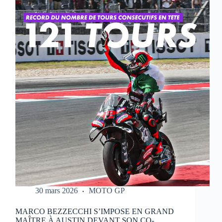
QUI
RÉALISE
UN
WEEK-
END
PARFAIT
À
PORTIMAO
30 mars 2026
MOTO GP
MARCO BEZZECCHI S’IMPOSE EN GRAND
MAÎTRE À AUSTIN DEVANT SON CO-