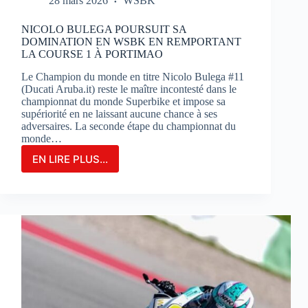
28 mars 2026
WSBK
NICOLO BULEGA POURSUIT SA
DOMINATION EN WSBK EN REMPORTANT
LA COURSE 1 À PORTIMAO
Le Champion du monde en titre Nicolo Bulega #11
(Ducati Aruba.it) reste le maître incontesté dans le
championnat du monde Superbike et impose sa
supériorité en ne laissant aucune chance à ses
adversaires. La seconde étape du championnat du
monde…
EN LIRE PLUS...
NICOLO
BULEGA
POURSUIT
SA
DOMINATION
EN
WSBK
EN
REMPORTANT
LA
COURSE