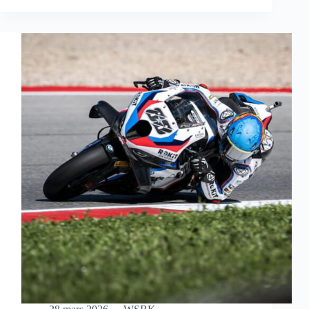
S’OFFRE
UNE
MAGNIFIQUE
VICTOIRE
EN
COURSE
SPRINT
À
AUSTIN