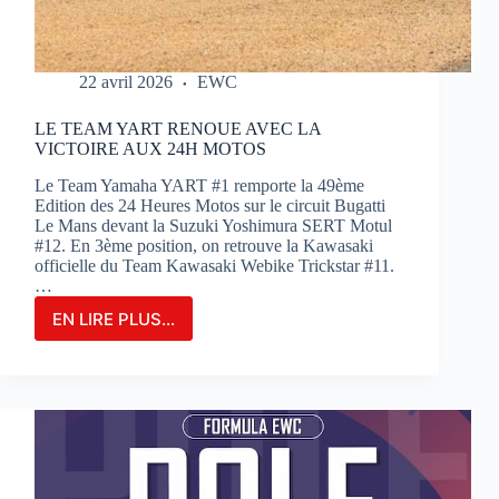
22 avril 2026
EWC
LE TEAM YART RENOUE AVEC LA
VICTOIRE AUX 24H MOTOS
Le Team Yamaha YART #1 remporte la 49ème
Edition des 24 Heures Motos sur le circuit Bugatti
Le Mans devant la Suzuki Yoshimura SERT Motul
#12. En 3ème position, on retrouve la Kawasaki
officielle du Team Kawasaki Webike Trickstar #11.
…
EN LIRE PLUS...
LE
TEAM
YART
RENOUE
AVEC
LA
VICTOIRE
AUX
24H