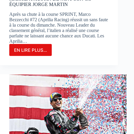
ÉQUIPIER JORGE MARTIN
Après sa chute à la course SPRINT, Marco
Bezzecchi #72 (Aprilia Racing) réussit un sans faute
à la course du dimanche. Nouveau Leader du
classement général, l’italien a réalisé une course
parfaite ne laissant aucune chance aux Ducati. Les
Aprilia…
EN LIRE PLUS...
MARCO
BEZZECCHI
S’IMPOSE
EN
GRAND
MAÎTRE
À
AUSTIN
DEVANT
SON
CO-
ÉQUIPIER
JORGE
MARTIN