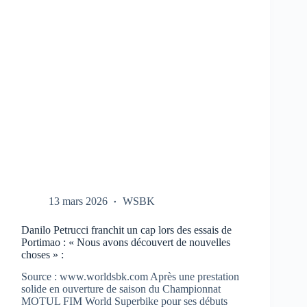
CBR-
1000-
RR
AUX
TESTS
À
PORTIMAO
13 mars 2026
WSBK
Danilo Petrucci franchit un cap lors des essais de
Portimao : « Nous avons découvert de nouvelles
choses » :
Source : www.worldsbk.com Après une prestation
solide en ouverture de saison du Championnat
MOTUL FIM World Superbike pour ses débuts