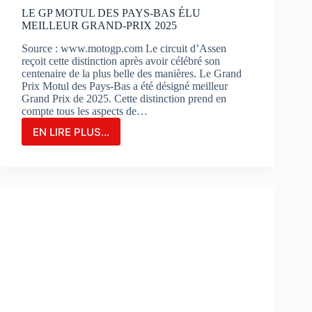
?
LE GP MOTUL DES PAYS-BAS ÉLU
MEILLEUR GRAND-PRIX 2025
Source : www.motogp.com Le circuit d’Assen
reçoit cette distinction après avoir célébré son
centenaire de la plus belle des manières. Le Grand
Prix Motul des Pays-Bas a été désigné meilleur
Grand Prix de 2025. Cette distinction prend en
compte tous les aspects de…
EN LIRE PLUS...
LE
GP
MOTUL
DES
PAYS-
BAS
ÉLU
MEILLEUR
GRAND-
PRIX
2025