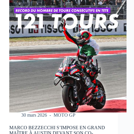
QUI
RÉALISE
UN
WEEK-
END
PARFAIT
À
PORTIMAO
30 mars 2026
MOTO GP
MARCO BEZZECCHI S’IMPOSE EN GRAND
MAÎTRE À AUSTIN DEVANT SON CO-