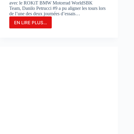
avec le ROKiT BMW Motorrad WorldSBK
Team, Danilo Petrucci #9 a pu aligner les tours lors
de l’une des deux journées d’essais…
EN LIRE PLUS...
Danilo
Petrucci
franchit
un
cap
lors
des
essais
de
Portimao
:
«
Nous
avons
découvert
de
nouvelles
choses
»
: