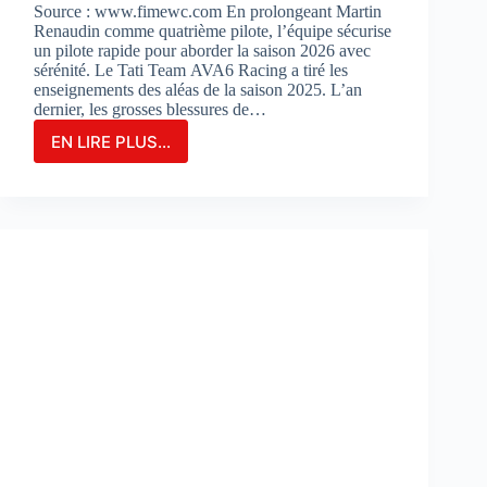
Source : www.fimewc.com En prolongeant Martin
Renaudin comme quatrième pilote, l’équipe sécurise
un pilote rapide pour aborder la saison 2026 avec
sérénité. Le Tati Team AVA6 Racing a tiré les
enseignements des aléas de la saison 2025. L’an
dernier, les grosses blessures de…
EN LIRE PLUS...
Le
TATI
TEAM
AVA6
RACING
PROLONGE
MARTIN
RENAUDIN
COMME
PILOTE
DE
RÉSERVE