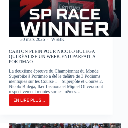
SUR
LE
CIRCUIT
BUGATTI
LE
MANS
30 mars 2026
WSBK
CARTON PLEIN POUR NICOLO BULEGA
QUI RÉALISE UN WEEK-END PARFAIT À
PORTIMAO
La deuxième épreuve du Championnat du Monde
Superbike à Portimao a été le théâtre de 3 Podiums
identiques sur les Course 1 – Superpôle et Course 2.
Nicolo Bulega, Iker Lecuona et Miguel Olivera sont
respectivement montés sur les mêmes…
EN LIRE PLUS...
CARTON
PLEIN
POUR
NICOLO
BULEGA