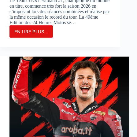
Le Team YART Yamaha #1, championne du monde
en titre, commence très fort la saison 2026 en
s’imposant lors des séances combinées et réalise par
la même occasion le record du tour. La 49ème
Edition des 24 Heures Motos se…
EN LIRE PLUS...
LE
TEAM
YAMAHA
YART
#1
PARTIRA
EN
POLE
POSITION
POUR
LA
3ÈME
FOIS
CONSÉCUTIVE
AUX
24
HEURES
MOTOS