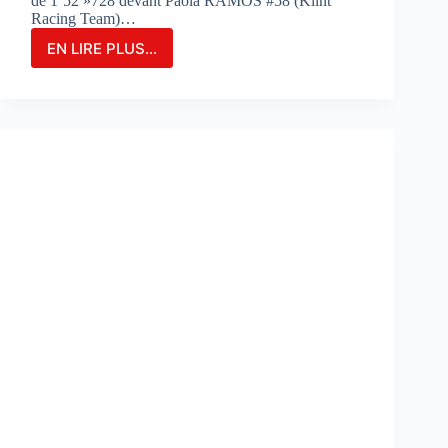
de 1’52 »728 devant Paola RAMOS #58 (Klint
Racing Team)…
EN LIRE PLUS...
MARIA
HERRERA
FIGURE
EN
TÊTE
DES
ESSAIS
COMBINÉS
SUR
LE
CIRCUIT
DE
PORTIMAO