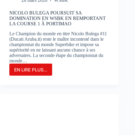
28 mars 2026
WSBK
NICOLO BULEGA POURSUIT SA
DOMINATION EN WSBK EN REMPORTANT
LA COURSE 1 À PORTIMAO
Le Champion du monde en titre Nicolo Bulega #11
(Ducati Aruba.it) reste le maître incontesté dans le
championnat du monde Superbike et impose sa
supériorité en ne laissant aucune chance à ses
adversaires. La seconde étape du championnat du
monde…
EN LIRE PLUS...
NICOLO
BULEGA
POURSUIT
SA
DOMINATION
EN
WSBK
EN
REMPORTANT
LA
COURSE