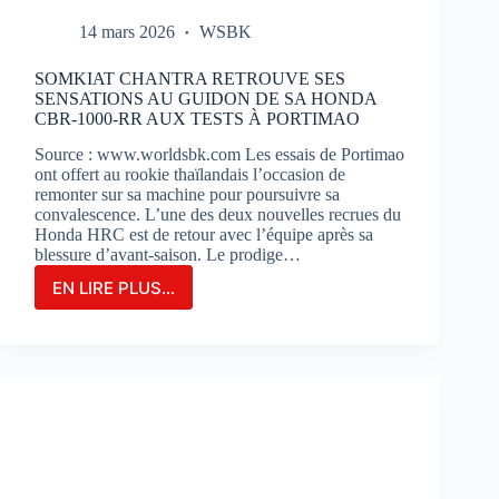
14 mars 2026
WSBK
SOMKIAT CHANTRA RETROUVE SES
SENSATIONS AU GUIDON DE SA HONDA
CBR-1000-RR AUX TESTS À PORTIMAO
Source : www.worldsbk.com Les essais de Portimao
ont offert au rookie thaïlandais l’occasion de
remonter sur sa machine pour poursuivre sa
convalescence. L’une des deux nouvelles recrues du
Honda HRC est de retour avec l’équipe après sa
blessure d’avant-saison. Le prodige…
EN LIRE PLUS...
SOMKIAT
CHANTRA
RETROUVE
SES
SENSATIONS
AU
GUIDON
DE
SA
HONDA