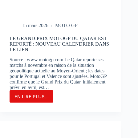
15 mars 2026
MOTO GP
LE GRAND-PRIX MOTOGP DU QATAR EST
REPORTÉ : NOUVEAU CALENDRIER DANS
LE LIEN
Source : www.motogp.com Le Qatar reporte ses
matchs à novembre en raison de la situation
géopolitique actuelle au Moyen-Orient ; les dates
pour le Portugal et Valence sont ajustées. MotoGP
confirme que le Grand Prix du Qatar, initialement
prévu en avril, est…
EN LIRE PLUS...
LE
GRAND-
PRIX
MOTOGP
DU
QATAR
EST