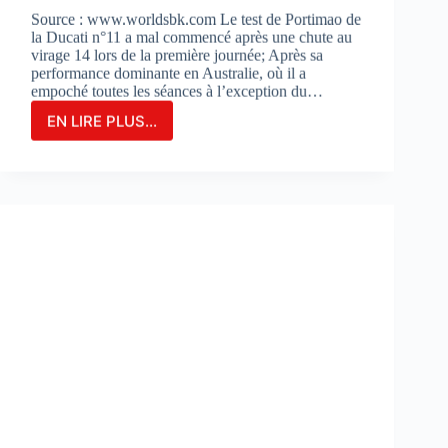
Source : www.worldsbk.com Le test de Portimao de
la Ducati n°11 a mal commencé après une chute au
virage 14 lors de la première journée; Après sa
performance dominante en Australie, où il a
empoché toutes les séances à l’exception du…
EN LIRE PLUS...
NICOLO
BULEGA
EN
2ÈME
POSITION
DU
JOUR
1
LORS
DES
DES
TESTS
À
PORTIMAO