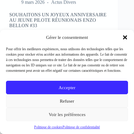
SOUHAITONS UN JOYEUX ANNIVERSAIRE
AU JEUNE PILOTE RÉUNIONAIS ENZO
BELLON #33
Rédacteur et crédit Photo : Patrick Bertineau Natif
de l’Ile de la Réunion, il fête aujourd’hui ses 17 ans.
Gérer le consentement
Il débute la pratique de la moto à l’âge de 8 ans en
découvrant le motocross et le supermotard et
Pour offrir les meilleures expériences, nous utilisons des technologies telles que les
passe…
cookies pour stocker et/ou accéder aux informations des appareils. Le fait de consentir
EN LIRE PLUS...
à ces technologies nous permettra de traiter des données telles que le comportement de
SOUHAITONS
navigation ou les ID uniques sur ce site. Le fait de ne pas consentir ou de retirer son
UN
consentement peut avoir un effet négatif sur certaines caractéristiques et fonctions.
JOYEUX
ANNIVERSAIRE
AU
Accepter
JEUNE
PILOTE
Refuser
RÉUNIONAIS
ENZO
BELLON
Voir les préférences
#33
Politique de cookies
Politique de confidentialité