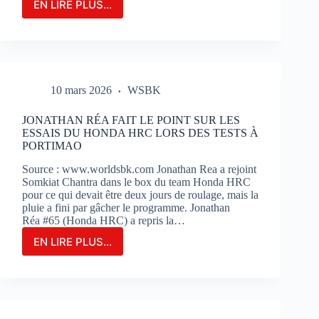
EN LIRE PLUS...
LE
GRAND-
PRIX
DE
FRANCE
MOTOGP
10 mars 2026
WSBK
N’EST
QU’À
2
JONATHAN RÉA FAIT LE POINT SUR LES
MOIS
ESSAIS DU HONDA HRC LORS DES TESTS À
DE
PORTIMAO
SON
Source : www.worldsbk.com Jonathan Rea a rejoint
OUVERTURE
Somkiat Chantra dans le box du team Honda HRC
:
pour ce qui devait être deux jours de roulage, mais la
BILLETERIE
pluie a fini par gâcher le programme. Jonathan
ET
Réa #65 (Honda HRC) a repris la…
PHOTOS
EN LIRE PLUS...
JONATHAN
RÉA
FAIT
LE
POINT
SUR