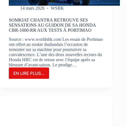
14 mars 2026
WSBK
SOMKIAT CHANTRA RETROUVE SES
SENSATIONS AU GUIDON DE SA HONDA
CBR-1000-RR AUX TESTS À PORTIMAO
Source : www.worldsbk.com Les essais de Portimao
ont offert au rookie thaïlandais l’occasion de
remonter sur sa machine pour poursuivre sa
convalescence. L’une des deux nouvelles recrues du
Honda HRC est de retour avec l’équipe après sa
blessure d’avant-saison. Le prodige…
EN LIRE PLUS...
SOMKIAT
CHANTRA
RETROUVE
SES
SENSATIONS
AU
GUIDON
DE
SA
HONDA