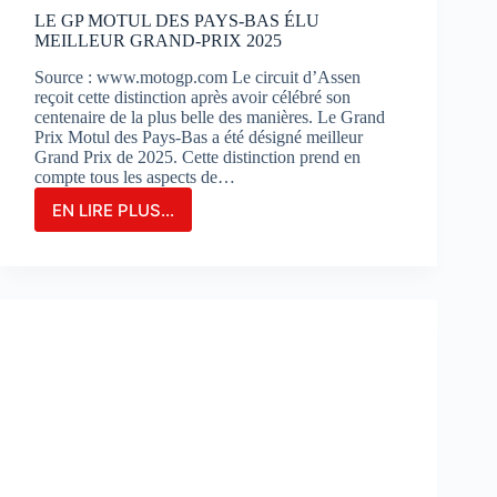
?
LE GP MOTUL DES PAYS-BAS ÉLU
MEILLEUR GRAND-PRIX 2025
Source : www.motogp.com Le circuit d’Assen
reçoit cette distinction après avoir célébré son
centenaire de la plus belle des manières. Le Grand
Prix Motul des Pays-Bas a été désigné meilleur
Grand Prix de 2025. Cette distinction prend en
compte tous les aspects de…
EN LIRE PLUS...
LE
GP
MOTUL
DES
PAYS-
BAS
ÉLU
MEILLEUR
GRAND-
PRIX
2025