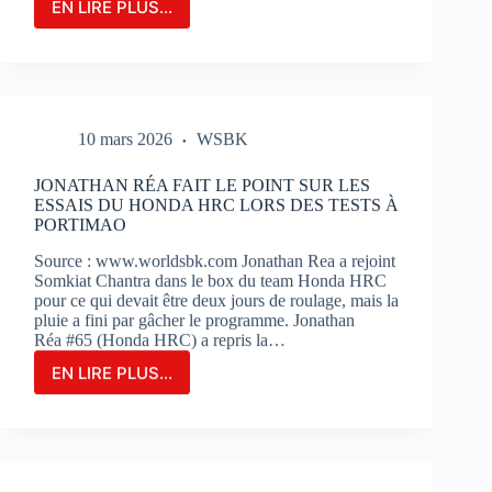
EN LIRE PLUS...
LE
GRAND-
PRIX
DE
FRANCE
MOTOGP
10 mars 2026
WSBK
N’EST
QU’À
2
JONATHAN RÉA FAIT LE POINT SUR LES
MOIS
ESSAIS DU HONDA HRC LORS DES TESTS À
DE
PORTIMAO
SON
Source : www.worldsbk.com Jonathan Rea a rejoint
OUVERTURE
Somkiat Chantra dans le box du team Honda HRC
:
pour ce qui devait être deux jours de roulage, mais la
BILLETERIE
pluie a fini par gâcher le programme. Jonathan
ET
Réa #65 (Honda HRC) a repris la…
PHOTOS
EN LIRE PLUS...
JONATHAN
RÉA
FAIT
LE
POINT
SUR