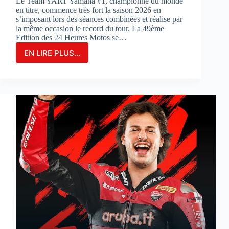
Le Team YART Yamaha #1, championne du monde
en titre, commence très fort la saison 2026 en
s’imposant lors des séances combinées et réalise par
la même occasion le record du tour. La 49ème
Edition des 24 Heures Motos se…
EN LIRE PLUS...
LE
TEAM
YAMAHA
YART
#1
PARTIRA
EN
POLE
POSITION
POUR
LA
3ÈME
FOIS
CONSÉCUTIVE
AUX
24
HEURES
MOTOS