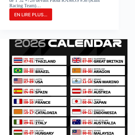
de 1’52 »728 devant Paola RAMOS #58 (Klint
Racing Team)…
EN LIRE PLUS...
MARIA
HERRERA
FIGURE
EN
TÊTE
DES
ESSAIS
COMBINÉS
SUR
LE
CIRCUIT
DE
PORTIMAO