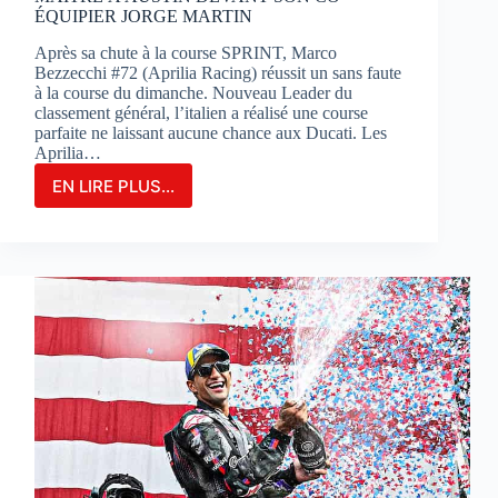
ÉQUIPIER JORGE MARTIN
Après sa chute à la course SPRINT, Marco
Bezzecchi #72 (Aprilia Racing) réussit un sans faute
à la course du dimanche. Nouveau Leader du
classement général, l’italien a réalisé une course
parfaite ne laissant aucune chance aux Ducati. Les
Aprilia…
EN LIRE PLUS...
MARCO
BEZZECCHI
S’IMPOSE
EN
GRAND
MAÎTRE
À
AUSTIN
DEVANT
SON
CO-
ÉQUIPIER
JORGE
MARTIN