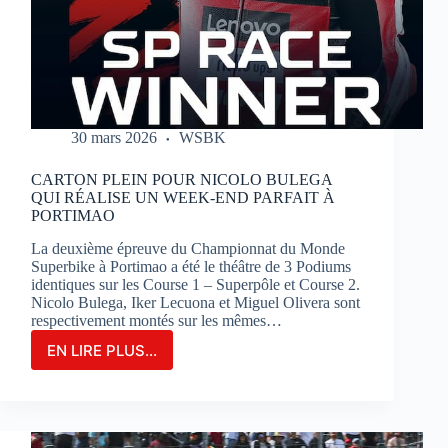
SUR
LE
CIRCUIT
BUGATTI
LE
MANS
30 mars 2026
WSBK
CARTON PLEIN POUR NICOLO BULEGA
QUI RÉALISE UN WEEK-END PARFAIT À
PORTIMAO
La deuxième épreuve du Championnat du Monde
Superbike à Portimao a été le théâtre de 3 Podiums
identiques sur les Course 1 – Superpôle et Course 2.
Nicolo Bulega, Iker Lecuona et Miguel Olivera sont
respectivement montés sur les mêmes…
EN LIRE PLUS...
CARTON
PLEIN
POUR
NICOLO
BULEGA