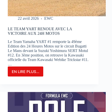
22 avril 2026
EWC
LE TEAM YART RENOUE AVEC LA
VICTOIRE AUX 24H MOTOS
Le Team Yamaha YART #1 remporte la 49ème
Edition des 24 Heures Motos sur le circuit Bugatti
Le Mans devant la Suzuki Yoshimura SERT Motul
#12. En 3ème position, on retrouve la Kawasaki
officielle du Team Kawasaki Webike Trickstar #11.
…
EN LIRE PLUS...
LE
TEAM
YART
RENOUE
AVEC
LA
VICTOIRE
AUX
24H