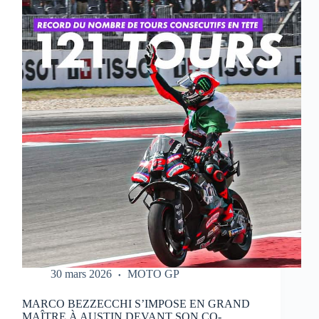
QUI
RÉALISE
UN
WEEK-
END
PARFAIT
À
PORTIMAO
30 mars 2026
MOTO GP
MARCO BEZZECCHI S’IMPOSE EN GRAND
MAÎTRE À AUSTIN DEVANT SON CO-