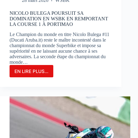
28 mars 2026
WSBK
NICOLO BULEGA POURSUIT SA
DOMINATION EN WSBK EN REMPORTANT
LA COURSE 1 À PORTIMAO
Le Champion du monde en titre Nicolo Bulega #11
(Ducati Aruba.it) reste le maître incontesté dans le
championnat du monde Superbike et impose sa
supériorité en ne laissant aucune chance à ses
adversaires. La seconde étape du championnat du
monde…
EN LIRE PLUS...
NICOLO
BULEGA
POURSUIT
SA
DOMINATION
EN
WSBK
EN
REMPORTANT
LA
COURSE