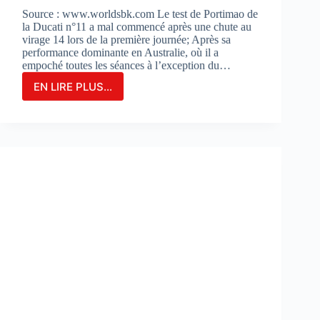
Source : www.worldsbk.com Le test de Portimao de
la Ducati n°11 a mal commencé après une chute au
virage 14 lors de la première journée; Après sa
performance dominante en Australie, où il a
empoché toutes les séances à l’exception du…
EN LIRE PLUS...
NICOLO
BULEGA
EN
2ÈME
POSITION
DU
JOUR
1
LORS
DES
DES
TESTS
À
PORTIMAO