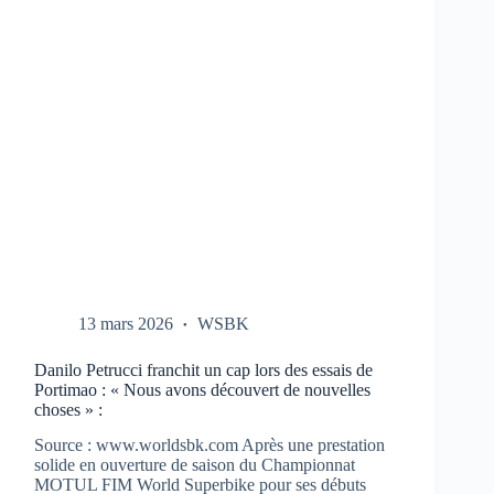
CBR-
1000-
RR
AUX
TESTS
À
PORTIMAO
13 mars 2026
WSBK
Danilo Petrucci franchit un cap lors des essais de
Portimao : « Nous avons découvert de nouvelles
choses » :
Source : www.worldsbk.com Après une prestation
solide en ouverture de saison du Championnat
MOTUL FIM World Superbike pour ses débuts