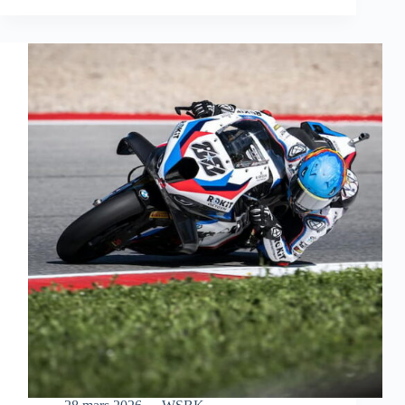
S’OFFRE
UNE
MAGNIFIQUE
VICTOIRE
EN
COURSE
SPRINT
À
AUSTIN