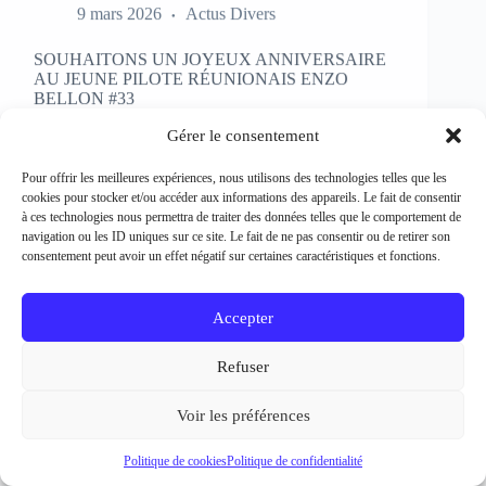
SOUHAITONS UN JOYEUX ANNIVERSAIRE
AU JEUNE PILOTE RÉUNIONAIS ENZO
BELLON #33
Rédacteur et crédit Photo : Patrick Bertineau Natif
de l’Ile de la Réunion, il fête aujourd’hui ses 17 ans.
Gérer le consentement
Il débute la pratique de la moto à l’âge de 8 ans en
découvrant le motocross et le supermotard et
Pour offrir les meilleures expériences, nous utilisons des technologies telles que les
passe…
cookies pour stocker et/ou accéder aux informations des appareils. Le fait de consentir
EN LIRE PLUS...
à ces technologies nous permettra de traiter des données telles que le comportement de
SOUHAITONS
navigation ou les ID uniques sur ce site. Le fait de ne pas consentir ou de retirer son
UN
consentement peut avoir un effet négatif sur certaines caractéristiques et fonctions.
JOYEUX
ANNIVERSAIRE
AU
Accepter
JEUNE
PILOTE
Refuser
RÉUNIONAIS
ENZO
BELLON
Voir les préférences
#33
Politique de cookies
Politique de confidentialité