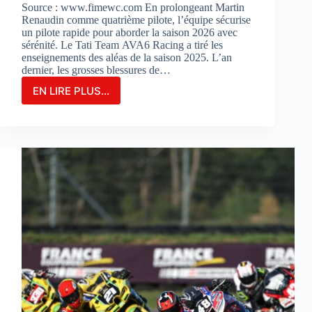
Source : www.fimewc.com En prolongeant Martin
Renaudin comme quatrième pilote, l’équipe sécurise
un pilote rapide pour aborder la saison 2026 avec
sérénité. Le Tati Team AVA6 Racing a tiré les
enseignements des aléas de la saison 2025. L’an
dernier, les grosses blessures de…
EN LIRE PLUS...
Le
TATI
TEAM
AVA6
RACING
PROLONGE
MARTIN
RENAUDIN
COMME
PILOTE
DE
RÉSERVE