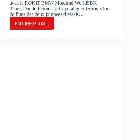
avec le ROKiT BMW Motorrad WorldSBK
Team, Danilo Petrucci #9 a pu aligner les tours lors
de l’une des deux journées d’essais…
EN LIRE PLUS...
Danilo
Petrucci
franchit
un
cap
lors
des
essais
de
Portimao
:
«
Nous
avons
découvert
de
nouvelles
choses
»
: