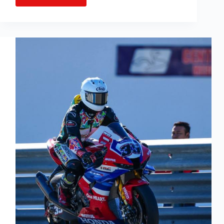
RÉMY
GARDNER
ACQUIERT
DE
LA
CONFIANCE
POUR
LA
2ÈME
MANCHE
DU
WORLD
SUPERBIKE
À
PORTIMAO