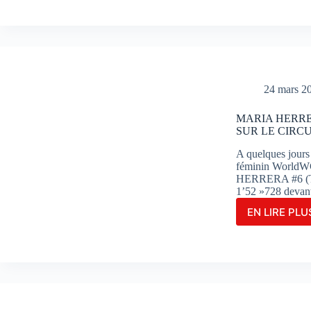
POU
SA
DOM
EN
WSB
EN
REM
24 mars 2
LA
COU
MARIA HERRE
1
SUR LE CIRC
À
POR
A quelques jour
féminin WorldWC
HERRERA #6 (Ter
1’52 »728 deva
EN LIRE PLUS
MAR
HER
FIGU
EN
TÊTE
DES
ESSA
COM