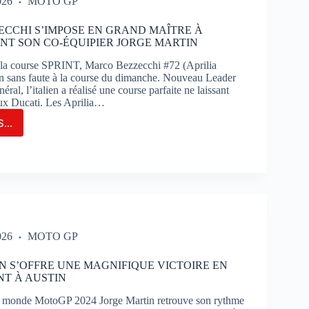
026
MOTO GP
AIT
CCHI S’IMPOSE EN GRAND MAÎTRE À
NT SON CO-ÉQUIPIER JORGE MARTIN
TIMAO
 la course SPRINT, Marco Bezzecchi #72 (Aprilia
un sans faute à la course du dimanche. Nouveau Leader
ral, l’italien a réalisé une course parfaite ne laissant
ux Ducati. Les Aprilia…
...
CO
ECCHI
POSE
ND
RE
IN
ANT
026
MOTO GP
N S’OFFRE UNE MAGNIFIQUE VICTOIRE EN
PIER
NT À AUSTIN
GE
TIN
monde MotoGP 2024 Jorge Martin retrouve son rythme