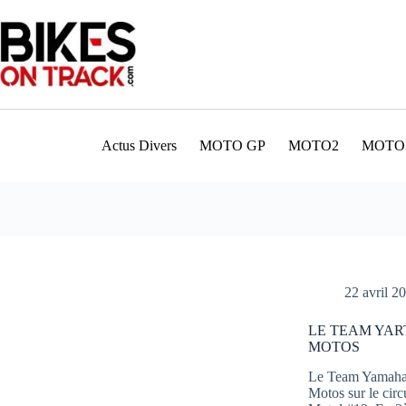
Passer
au
contenu
Actus Divers
MOTO GP
MOTO2
MOTO
22 avril 2
LE TEAM YAR
MOTOS
Le Team Yamaha 
Motos sur le cir