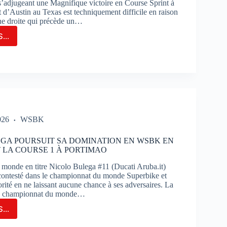
 s’adjugeant une Magnifique victoire en Course Sprint à
t d’Austin au Texas est techniquement difficile en raison
ne droite qui précède un…
...
GE
TIN
FRE
IFIQUE
OIRE
RSE
NT
026
WSBK
IN
GA POURSUIT SA DOMINATION EN WSBK EN
LA COURSE 1 À PORTIMAO
onde en titre Nicolo Bulega #11 (Ducati Aruba.it)
incontesté dans le championnat du monde Superbike et
rité en ne laissant aucune chance à ses adversaires. La
du championnat du monde…
...
OLO
EGA