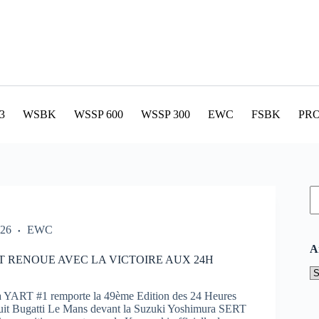
3
WSBK
WSSP 600
WSSP 300
EWC
FSBK
PR
R
026
EWC
A
T RENOUE AVEC LA VICTOIRE AUX 24H
A
YART #1 remporte la 49ème Edition des 24 Heures
cuit Bugatti Le Mans devant la Suzuki Yoshimura SERT