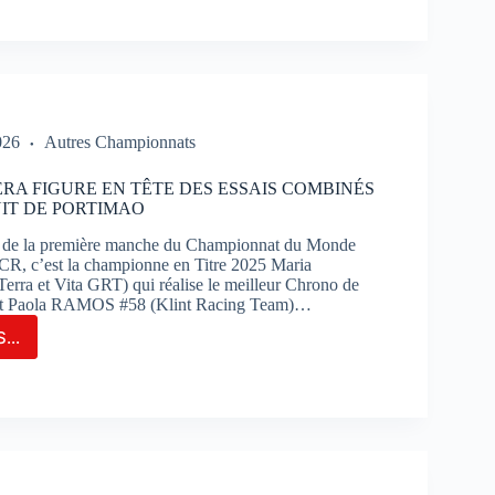
RSUIT
INATION
K
PORTANT
026
Autres Championnats
RSE
RA FIGURE EN TÊTE DES ESSAIS COMBINÉS
UIT DE PORTIMAO
TIMAO
s de la première manche du Championnat du Monde
R, c’est la championne en Titre 2025 Maria
ra et Vita GRT) qui réalise le meilleur Chrono de
nt Paola RAMOS #58 (Klint Racing Team)…
...
IA
RERA
RE
IS
BINÉS