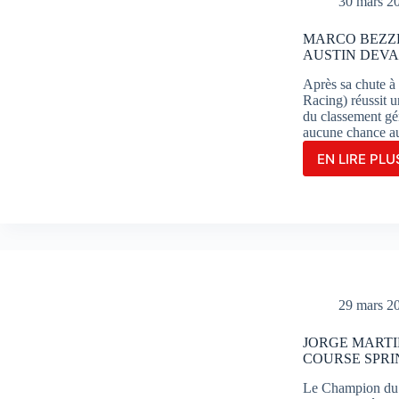
30 mars 2
END
PARF
MARCO BEZZE
À
AUSTIN DEVA
POR
Après sa chute à
Racing) réussit 
du classement géné
aucune chance a
EN LIRE PLUS
MAR
BEZZ
S’IM
EN
GRA
MAÎT
À
AUST
DEV
29 mars 2
SON
CO-
JORGE MARTI
ÉQUI
COURSE SPRI
JOR
MAR
Le Champion du 