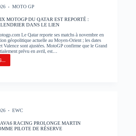
026
MOTO GP
UIT
IX MOTOGP DU QATAR EST REPORTÉ :
ENDRIER DANS LE LIEN
TIMAO
togp.com Le Qatar reporte ses matchs à novembre en
ation géopolitique actuelle au Moyen-Orient ; les dates
 et Valence sont ajustées. MotoGP confirme que le Grand
itialement prévu en avril, est…
...
ND-
OGP
AR
ORTÉ
026
EWC
VEAU
NDRIER
M AVA6 RACING PROLONGE MARTIN
S
MME PILOTE DE RÉSERVE