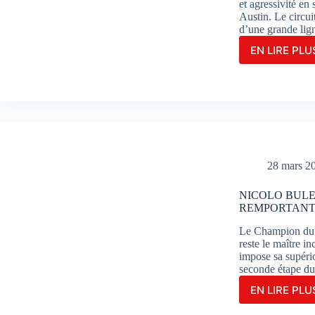
et agressivité en
Austin. Le circui
d’une grande lig
EN LIRE PLUS
JOR
MAR
S’OF
UNE
MAGN
VICT
EN
COU
SPRI
28 mars 2
À
AUST
NICOLO BULE
REMPORTANT 
Le Champion du m
reste le maître 
impose sa supério
seconde étape 
EN LIRE PLUS
NIC
BUL