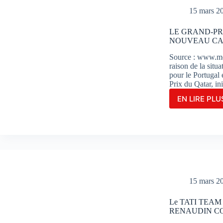
SUR
15 mars 2
LE
CIRC
LE GRAND-PR
DE
NOUVEAU CAL
POR
Source : www.mo
raison de la situ
pour le Portugal
Prix du Qatar, in
EN LIRE PLUS
LE
GRA
PRIX
MOT
DU
QAT
EST
REP
:
15 mars 2
NOU
CALE
Le TATI TEA
DAN
RENAUDIN CO
LE