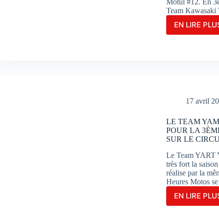
Motul #12. En 3è
Team Kawasaki 
EN LIRE PLUS
LE
TEA
YAR
REN
AVE
LA
VICT
AUX
17 avril 2
24H
MOT
LE TEAM YAM
POUR LA 3ÈM
SUR LE CIRC
Le Team YART Y
très fort la sais
réalise par la m
Heures Motos s
EN LIRE PLUS
LE
TEA
YAM