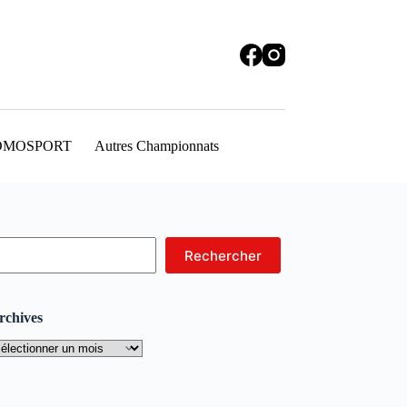
OMOSPORT
Autres Championnats
echercher
Rechercher
rchives
rchives