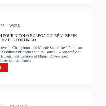
T
IRA
E
026
WSBK
TION
R
N POUR NICOLO BULEGA QUI RÉALISE UN
RFAIT À PORTIMAO
E
euve du Championnat du Monde Superbike à Portimao
SÉCUTIVE
de 3 Podiums identiques sur les Course 1 – Superpôle et
 Bulega, Iker Lecuona et Miguel Olivera sont
montés sur les mêmes…
RES
OS
...
TON
N
R
UIT
OLO
TTI
EGA
S
ISE
K-