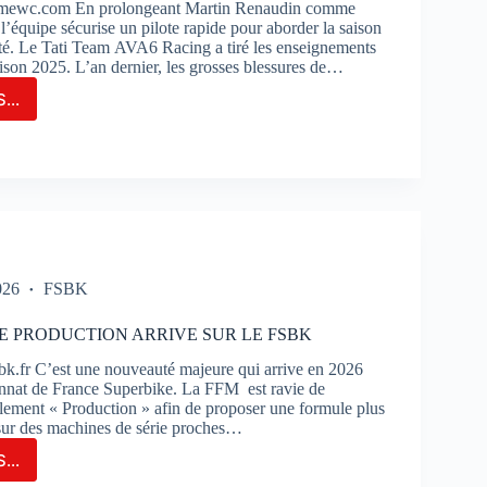
imewc.com En prolongeant Martin Renaudin comme
 l’équipe sécurise un pilote rapide pour aborder la saison
té. Le Tati Team AVA6 Racing a tiré les enseignements
aison 2025. L’an dernier, les grosses blessures de…
...
M
6
NG
LONGE
TIN
AUDIN
ME
026
FSBK
TE
E PRODUCTION ARRIVE SUR LE FSBK
ERVE
k.fr C’est une nouveauté majeure qui arrive en 2026
nnat de France Superbike. La FFM est ravie de
glement « Production » afin de proposer une formule plus
 sur des machines de série proches…
...