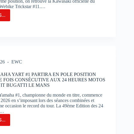
me position, on retrouve la Kawasaki officielle du
Webike Trickstar #11.…
...
M
T
OUE
C
OIRE
026
EWC
OS
AHA YART #1 PARTIRA EN POLE POSITION
E FOIS CONSÉCUTIVE AUX 24 HEURES MOTOS
UIT BUGATTI LE MANS
amaha #1, championne du monde en titre, commence
on 2026 en s’imposant lors des séances combinées et
ême occasion le record du tour. La 49ème Edition des 24
e…
...
M
AHA