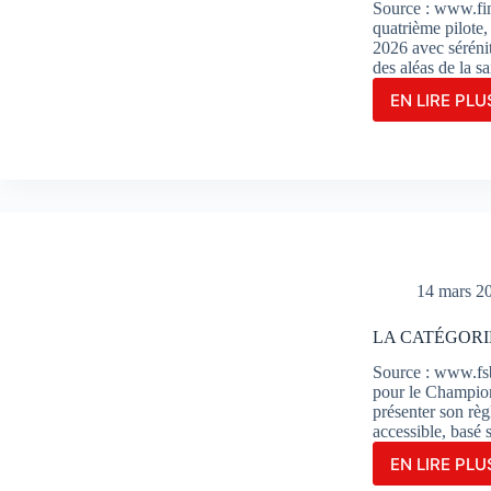
LIEN
Source : www.f
quatrième pilote,
2026 avec séréni
des aléas de la s
EN LIRE PLUS
Le
TATI
TEA
AVA
RACI
PRO
MAR
REN
COM
14 mars 2
PILO
DE
LA CATÉGORI
RÉS
Source : www.fsb
pour le Champio
présenter son rè
accessible, basé
EN LIRE PLUS
LA