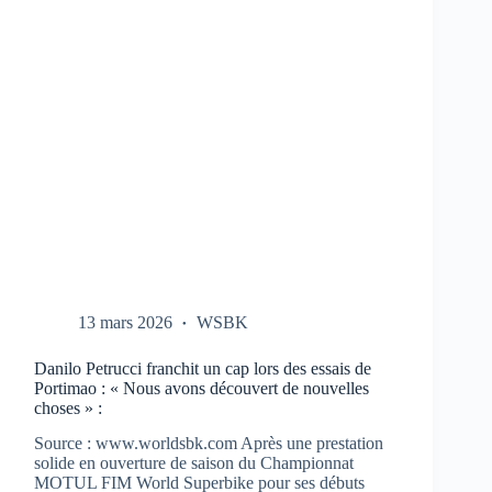
CBR-
1000-
RR
AUX
TESTS
À
PORTIMAO
13 mars 2026
WSBK
Danilo Petrucci franchit un cap lors des essais de
Portimao : « Nous avons découvert de nouvelles
choses » :
Source : www.worldsbk.com Après une prestation
solide en ouverture de saison du Championnat
MOTUL FIM World Superbike pour ses débuts