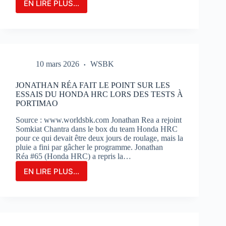
EN LIRE PLUS...
LE
GRAND-
PRIX
DE
FRANCE
MOTOGP
10 mars 2026
WSBK
N’EST
QU’À
2
JONATHAN RÉA FAIT LE POINT SUR LES
MOIS
ESSAIS DU HONDA HRC LORS DES TESTS À
DE
PORTIMAO
SON
Source : www.worldsbk.com Jonathan Rea a rejoint
OUVERTURE
Somkiat Chantra dans le box du team Honda HRC
:
pour ce qui devait être deux jours de roulage, mais la
BILLETERIE
pluie a fini par gâcher le programme. Jonathan
ET
Réa #65 (Honda HRC) a repris la…
PHOTOS
EN LIRE PLUS...
JONATHAN
RÉA
FAIT
LE
POINT
SUR