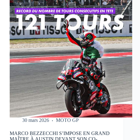
QUI
RÉALISE
UN
WEEK-
END
PARFAIT
À
PORTIMAO
30 mars 2026
MOTO GP
MARCO BEZZECCHI S’IMPOSE EN GRAND
MAÎTRE À AUSTIN DEVANT SON CO-