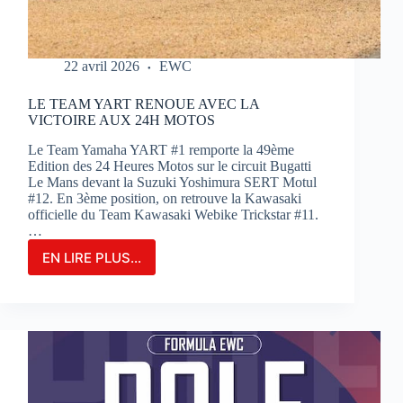
22 avril 2026
EWC
LE TEAM YART RENOUE AVEC LA
VICTOIRE AUX 24H MOTOS
Le Team Yamaha YART #1 remporte la 49ème
Edition des 24 Heures Motos sur le circuit Bugatti
Le Mans devant la Suzuki Yoshimura SERT Motul
#12. En 3ème position, on retrouve la Kawasaki
officielle du Team Kawasaki Webike Trickstar #11.
…
EN LIRE PLUS...
LE
TEAM
YART
RENOUE
AVEC
LA
VICTOIRE
AUX
24H