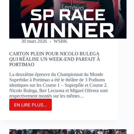
SUR
LE
CIRCUIT
BUGATTI
LE
MANS
30 mars 2026
WSBK
CARTON PLEIN POUR NICOLO BULEGA
QUI RÉALISE UN WEEK-END PARFAIT À
PORTIMAO
La deuxième épreuve du Championnat du Monde
Superbike à Portimao a été le théâtre de 3 Podiums
identiques sur les Course 1 – Superpôle et Course 2.
Nicolo Bulega, Iker Lecuona et Miguel Olivera sont
respectivement montés sur les mêmes…
EN LIRE PLUS...
CARTON
PLEIN
POUR
NICOLO
BULEGA