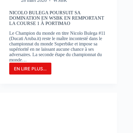
28 mars 2026
WSBK
NICOLO BULEGA POURSUIT SA
DOMINATION EN WSBK EN REMPORTANT
LA COURSE 1 À PORTIMAO
Le Champion du monde en titre Nicolo Bulega #11
(Ducati Aruba.it) reste le maître incontesté dans le
championnat du monde Superbike et impose sa
supériorité en ne laissant aucune chance à ses
adversaires. La seconde étape du championnat du
monde…
EN LIRE PLUS...
NICOLO
BULEGA
POURSUIT
SA
DOMINATION
EN
WSBK
EN
REMPORTANT
LA
COURSE