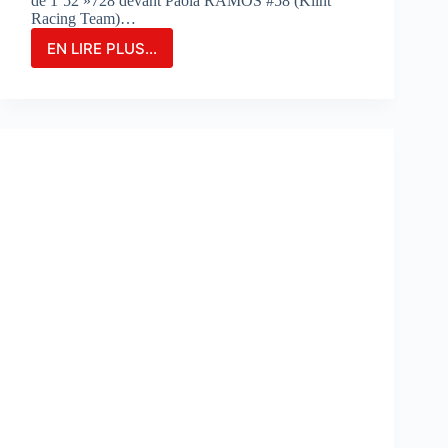
de 1’52 »728 devant Paola RAMOS #58 (Klint
Racing Team)…
EN LIRE PLUS...
MARIA
HERRERA
FIGURE
EN
TÊTE
DES
ESSAIS
COMBINÉS
SUR
LE
CIRCUIT
DE
PORTIMAO