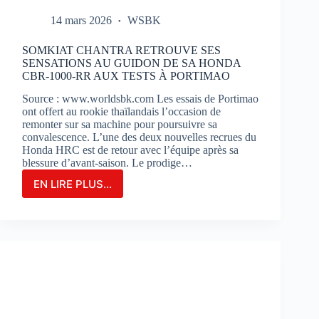
14 mars 2026
WSBK
SOMKIAT CHANTRA RETROUVE SES
SENSATIONS AU GUIDON DE SA HONDA
CBR-1000-RR AUX TESTS À PORTIMAO
Source : www.worldsbk.com Les essais de Portimao
ont offert au rookie thaïlandais l’occasion de
remonter sur sa machine pour poursuivre sa
convalescence. L’une des deux nouvelles recrues du
Honda HRC est de retour avec l’équipe après sa
blessure d’avant-saison. Le prodige…
EN LIRE PLUS...
SOMKIAT
CHANTRA
RETROUVE
SES
SENSATIONS
AU
GUIDON
DE
SA
HONDA