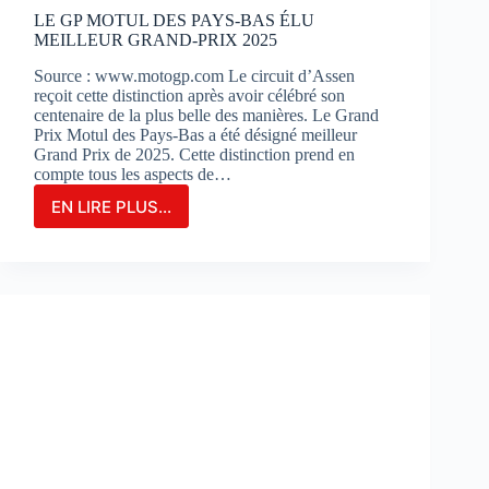
?
LE GP MOTUL DES PAYS-BAS ÉLU
MEILLEUR GRAND-PRIX 2025
Source : www.motogp.com Le circuit d’Assen
reçoit cette distinction après avoir célébré son
centenaire de la plus belle des manières. Le Grand
Prix Motul des Pays-Bas a été désigné meilleur
Grand Prix de 2025. Cette distinction prend en
compte tous les aspects de…
EN LIRE PLUS...
LE
GP
MOTUL
DES
PAYS-
BAS
ÉLU
MEILLEUR
GRAND-
PRIX
2025