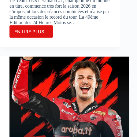
Le Team YART Yamaha #1, championne du monde
en titre, commence très fort la saison 2026 en
s’imposant lors des séances combinées et réalise par
la même occasion le record du tour. La 49ème
Edition des 24 Heures Motos se…
EN LIRE PLUS...
LE
TEAM
YAMAHA
YART
#1
PARTIRA
EN
POLE
POSITION
POUR
LA
3ÈME
FOIS
CONSÉCUTIVE
AUX
24
HEURES
MOTOS