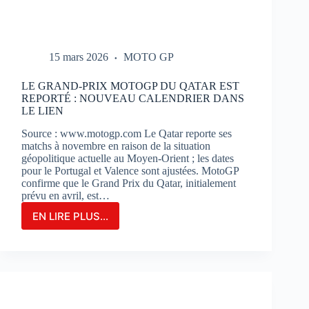
15 mars 2026
MOTO GP
LE GRAND-PRIX MOTOGP DU QATAR EST
REPORTÉ : NOUVEAU CALENDRIER DANS
LE LIEN
Source : www.motogp.com Le Qatar reporte ses
matchs à novembre en raison de la situation
géopolitique actuelle au Moyen-Orient ; les dates
pour le Portugal et Valence sont ajustées. MotoGP
confirme que le Grand Prix du Qatar, initialement
prévu en avril, est…
EN LIRE PLUS...
LE
GRAND-
PRIX
MOTOGP
DU
QATAR
EST