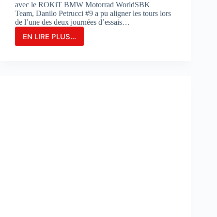
avec le ROKiT BMW Motorrad WorldSBK
Team, Danilo Petrucci #9 a pu aligner les tours lors
de l’une des deux journées d’essais…
EN LIRE PLUS...
Danilo
Petrucci
franchit
un
cap
lors
des
essais
de
Portimao
:
«
Nous
avons
découvert
de
nouvelles
choses
»
: