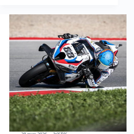
S’OFFRE
UNE
MAGNIFIQUE
VICTOIRE
EN
COURSE
SPRINT
À
AUSTIN