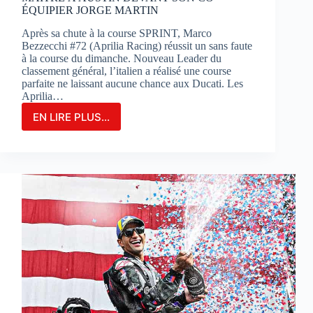
ÉQUIPIER JORGE MARTIN
Après sa chute à la course SPRINT, Marco
Bezzecchi #72 (Aprilia Racing) réussit un sans faute
à la course du dimanche. Nouveau Leader du
classement général, l’italien a réalisé une course
parfaite ne laissant aucune chance aux Ducati. Les
Aprilia…
EN LIRE PLUS...
MARCO
BEZZECCHI
S’IMPOSE
EN
GRAND
MAÎTRE
À
AUSTIN
DEVANT
SON
CO-
ÉQUIPIER
JORGE
MARTIN