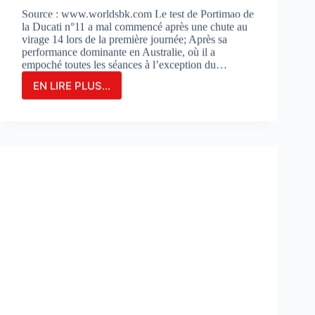
Source : www.worldsbk.com Le test de Portimao de
la Ducati n°11 a mal commencé après une chute au
virage 14 lors de la première journée; Après sa
performance dominante en Australie, où il a
empoché toutes les séances à l’exception du…
EN LIRE PLUS...
NICOLO
BULEGA
EN
2ÈME
POSITION
DU
JOUR
1
LORS
DES
DES
TESTS
À
PORTIMAO