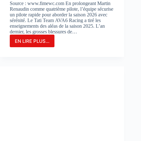
Source : www.fimewc.com En prolongeant Martin
Renaudin comme quatrième pilote, l’équipe sécurise
un pilote rapide pour aborder la saison 2026 avec
sérénité. Le Tati Team AVA6 Racing a tiré les
enseignements des aléas de la saison 2025. L’an
dernier, les grosses blessures de…
EN LIRE PLUS...
Le
TATI
TEAM
AVA6
RACING
PROLONGE
MARTIN
RENAUDIN
COMME
PILOTE
DE
RÉSERVE