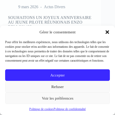
SOUHAITONS UN JOYEUX ANNIVERSAIRE
AU JEUNE PILOTE RÉUNIONAIS ENZO
BELLON #33
Rédacteur et crédit Photo : Patrick Bertineau Natif
de l’Ile de la Réunion, il fête aujourd’hui ses 17 ans.
Gérer le consentement
Il débute la pratique de la moto à l’âge de 8 ans en
découvrant le motocross et le supermotard et
Pour offrir les meilleures expériences, nous utilisons des technologies telles que les
passe…
cookies pour stocker et/ou accéder aux informations des appareils. Le fait de consentir
EN LIRE PLUS...
à ces technologies nous permettra de traiter des données telles que le comportement de
SOUHAITONS
navigation ou les ID uniques sur ce site. Le fait de ne pas consentir ou de retirer son
UN
consentement peut avoir un effet négatif sur certaines caractéristiques et fonctions.
JOYEUX
ANNIVERSAIRE
AU
Accepter
JEUNE
PILOTE
Refuser
RÉUNIONAIS
ENZO
BELLON
Voir les préférences
#33
Politique de cookies
Politique de confidentialité