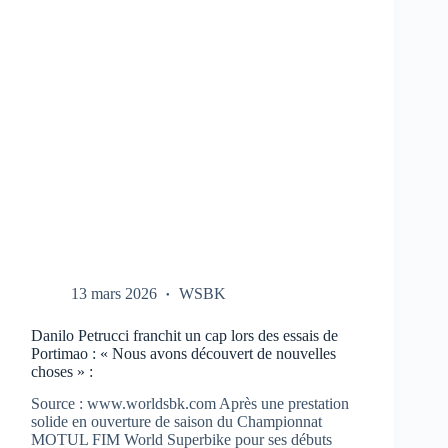
CBR-
1000-
RR
AUX
TESTS
À
PORTIMAO
13 mars 2026
WSBK
Danilo Petrucci franchit un cap lors des essais de
Portimao : « Nous avons découvert de nouvelles
choses » :
Source : www.worldsbk.com Après une prestation
solide en ouverture de saison du Championnat
MOTUL FIM World Superbike pour ses débuts