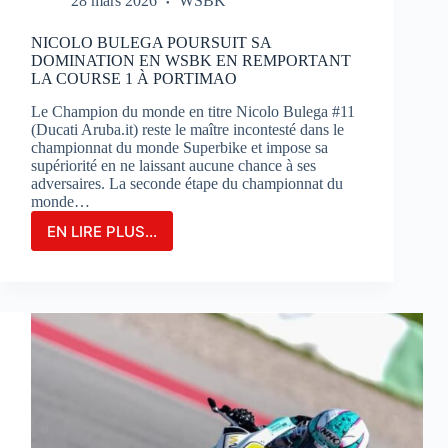
28 mars 2026
WSBK
NICOLO BULEGA POURSUIT SA
DOMINATION EN WSBK EN REMPORTANT
LA COURSE 1 À PORTIMAO
Le Champion du monde en titre Nicolo Bulega #11
(Ducati Aruba.it) reste le maître incontesté dans le
championnat du monde Superbike et impose sa
supériorité en ne laissant aucune chance à ses
adversaires. La seconde étape du championnat du
monde…
EN LIRE PLUS...
NICOLO
BULEGA
POURSUIT
SA
DOMINATION
EN
WSBK
EN
REMPORTANT
LA
COURSE