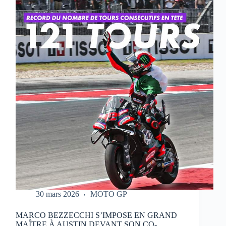
QUI
RÉALISE
UN
WEEK-
END
PARFAIT
À
PORTIMAO
30 mars 2026
MOTO GP
MARCO BEZZECCHI S’IMPOSE EN GRAND
MAÎTRE À AUSTIN DEVANT SON CO-