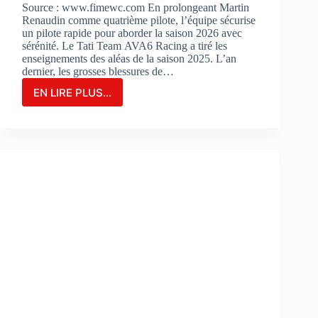
Source : www.fimewc.com En prolongeant Martin
Renaudin comme quatrième pilote, l’équipe sécurise
un pilote rapide pour aborder la saison 2026 avec
sérénité. Le Tati Team AVA6 Racing a tiré les
enseignements des aléas de la saison 2025. L’an
dernier, les grosses blessures de…
EN LIRE PLUS...
Le
TATI
TEAM
AVA6
RACING
PROLONGE
MARTIN
RENAUDIN
COMME
PILOTE
DE
RÉSERVE