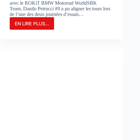
avec le ROKiT BMW Motorrad WorldSBK
Team, Danilo Petrucci #9 a pu aligner les tours lors
de l’une des deux journées d’essais…
EN LIRE PLUS...
Danilo
Petrucci
franchit
un
cap
lors
des
essais
de
Portimao
:
«
Nous
avons
découvert
de
nouvelles
choses
»
: