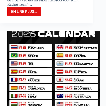
de 1’52 »728 devant Paola RAMOS #58 (Klint
Racing Team)…
EN LIRE PLUS...
MARIA
HERRERA
FIGURE
EN
TÊTE
DES
ESSAIS
COMBINÉS
SUR
LE
CIRCUIT
DE
PORTIMAO