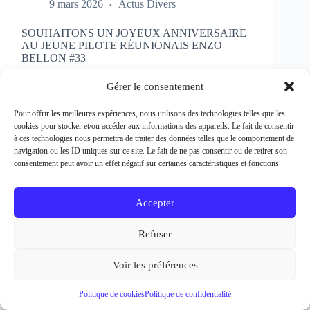
SOUHAITONS UN JOYEUX ANNIVERSAIRE
AU JEUNE PILOTE RÉUNIONAIS ENZO
BELLON #33
Rédacteur et crédit Photo : Patrick Bertineau Natif
de l’Ile de la Réunion, il fête aujourd’hui ses 17 ans.
Gérer le consentement
Il débute la pratique de la moto à l’âge de 8 ans en
découvrant le motocross et le supermotard et
Pour offrir les meilleures expériences, nous utilisons des technologies telles que les
passe…
cookies pour stocker et/ou accéder aux informations des appareils. Le fait de consentir
EN LIRE PLUS...
à ces technologies nous permettra de traiter des données telles que le comportement de
SOUHAITONS
navigation ou les ID uniques sur ce site. Le fait de ne pas consentir ou de retirer son
UN
consentement peut avoir un effet négatif sur certaines caractéristiques et fonctions.
JOYEUX
ANNIVERSAIRE
AU
Accepter
JEUNE
PILOTE
Refuser
RÉUNIONAIS
ENZO
BELLON
Voir les préférences
#33
Politique de cookies
Politique de confidentialité