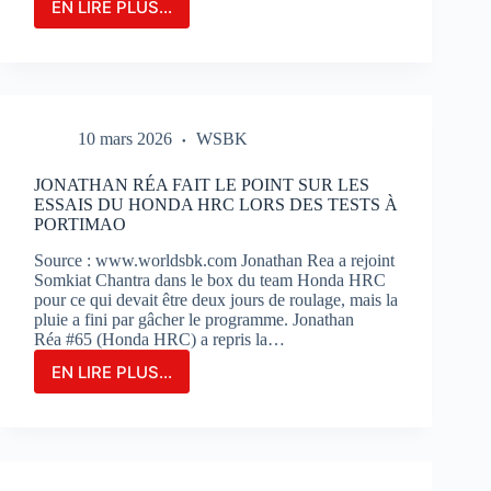
EN LIRE PLUS...
LE
GRAND-
PRIX
DE
FRANCE
MOTOGP
10 mars 2026
WSBK
N’EST
QU’À
2
JONATHAN RÉA FAIT LE POINT SUR LES
MOIS
ESSAIS DU HONDA HRC LORS DES TESTS À
DE
PORTIMAO
SON
Source : www.worldsbk.com Jonathan Rea a rejoint
OUVERTURE
Somkiat Chantra dans le box du team Honda HRC
:
pour ce qui devait être deux jours de roulage, mais la
BILLETERIE
pluie a fini par gâcher le programme. Jonathan
ET
Réa #65 (Honda HRC) a repris la…
PHOTOS
EN LIRE PLUS...
JONATHAN
RÉA
FAIT
LE
POINT
SUR