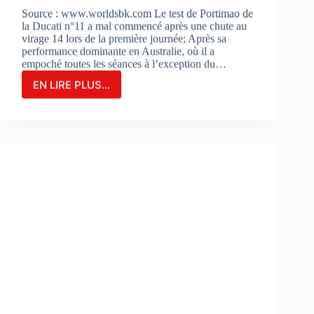
Source : www.worldsbk.com Le test de Portimao de
la Ducati n°11 a mal commencé après une chute au
virage 14 lors de la première journée; Après sa
performance dominante en Australie, où il a
empoché toutes les séances à l’exception du…
EN LIRE PLUS...
NICOLO
BULEGA
EN
2ÈME
POSITION
DU
JOUR
1
LORS
DES
DES
TESTS
À
PORTIMAO