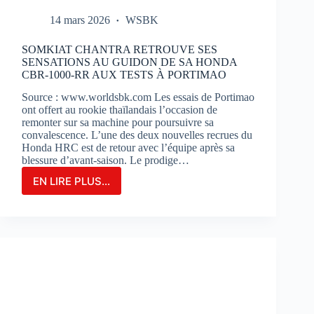
14 mars 2026
WSBK
SOMKIAT CHANTRA RETROUVE SES
SENSATIONS AU GUIDON DE SA HONDA
CBR-1000-RR AUX TESTS À PORTIMAO
Source : www.worldsbk.com Les essais de Portimao
ont offert au rookie thaïlandais l’occasion de
remonter sur sa machine pour poursuivre sa
convalescence. L’une des deux nouvelles recrues du
Honda HRC est de retour avec l’équipe après sa
blessure d’avant-saison. Le prodige…
EN LIRE PLUS...
SOMKIAT
CHANTRA
RETROUVE
SES
SENSATIONS
AU
GUIDON
DE
SA
HONDA