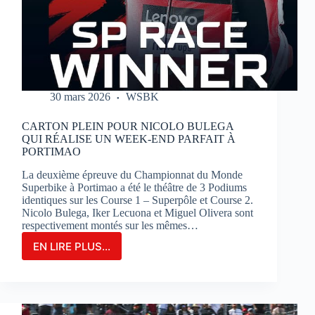
SUR
LE
CIRCUIT
BUGATTI
LE
MANS
30 mars 2026
WSBK
CARTON PLEIN POUR NICOLO BULEGA
QUI RÉALISE UN WEEK-END PARFAIT À
PORTIMAO
La deuxième épreuve du Championnat du Monde
Superbike à Portimao a été le théâtre de 3 Podiums
identiques sur les Course 1 – Superpôle et Course 2.
Nicolo Bulega, Iker Lecuona et Miguel Olivera sont
respectivement montés sur les mêmes…
EN LIRE PLUS...
CARTON
PLEIN
POUR
NICOLO
BULEGA