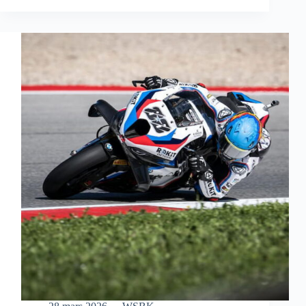
S’OFFRE
UNE
MAGNIFIQUE
VICTOIRE
EN
COURSE
SPRINT
À
AUSTIN