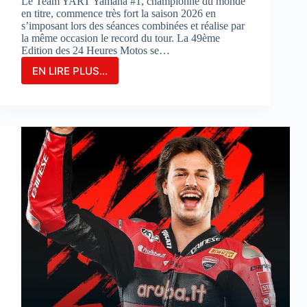
Le Team YART Yamaha #1, championne du monde
en titre, commence très fort la saison 2026 en
s’imposant lors des séances combinées et réalise par
la même occasion le record du tour. La 49ème
Edition des 24 Heures Motos se…
EN LIRE PLUS...
LE
TEAM
YAMAHA
YART
#1
PARTIRA
EN
POLE
POSITION
POUR
LA
3ÈME
FOIS
CONSÉCUTIVE
AUX
24
HEURES
MOTOS