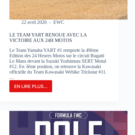
22 avril 2026
EWC
LE TEAM YART RENOUE AVEC LA
VICTOIRE AUX 24H MOTOS
Le Team Yamaha YART #1 remporte la 49ème
Edition des 24 Heures Motos sur le circuit Bugatti
Le Mans devant la Suzuki Yoshimura SERT Motul
#12. En 3ème position, on retrouve la Kawasaki
officielle du Team Kawasaki Webike Trickstar #11.
…
EN LIRE PLUS...
LE
TEAM
YART
RENOUE
AVEC
LA
VICTOIRE
AUX
24H