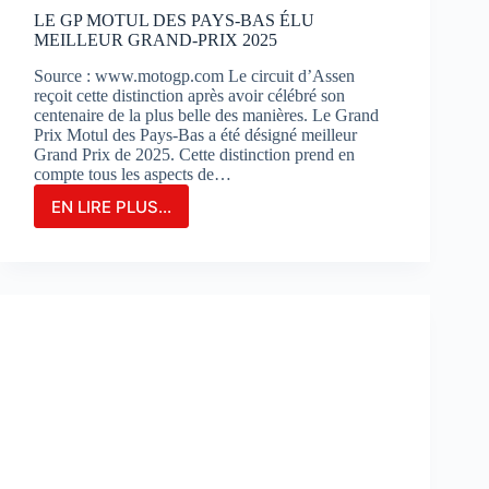
?
LE GP MOTUL DES PAYS-BAS ÉLU
MEILLEUR GRAND-PRIX 2025
Source : www.motogp.com Le circuit d’Assen
reçoit cette distinction après avoir célébré son
centenaire de la plus belle des manières. Le Grand
Prix Motul des Pays-Bas a été désigné meilleur
Grand Prix de 2025. Cette distinction prend en
compte tous les aspects de…
EN LIRE PLUS...
LE
GP
MOTUL
DES
PAYS-
BAS
ÉLU
MEILLEUR
GRAND-
PRIX
2025