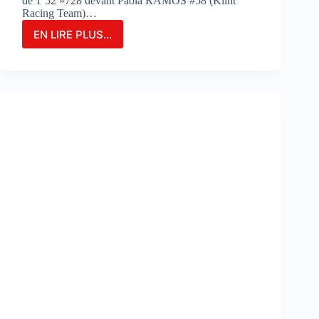
de 1’52 »728 devant Paola RAMOS #58 (Klint
Racing Team)…
EN LIRE PLUS...
MARIA
HERRERA
FIGURE
EN
TÊTE
DES
ESSAIS
COMBINÉS
SUR
LE
CIRCUIT
DE
PORTIMAO