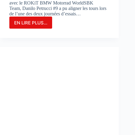
avec le ROKiT BMW Motorrad WorldSBK
Team, Danilo Petrucci #9 a pu aligner les tours lors
de l’une des deux journées d’essais…
EN LIRE PLUS...
Danilo
Petrucci
franchit
un
cap
lors
des
essais
de
Portimao
:
«
Nous
avons
découvert
de
nouvelles
choses
»
: