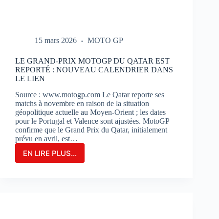
15 mars 2026
MOTO GP
LE GRAND-PRIX MOTOGP DU QATAR EST
REPORTÉ : NOUVEAU CALENDRIER DANS
LE LIEN
Source : www.motogp.com Le Qatar reporte ses
matchs à novembre en raison de la situation
géopolitique actuelle au Moyen-Orient ; les dates
pour le Portugal et Valence sont ajustées. MotoGP
confirme que le Grand Prix du Qatar, initialement
prévu en avril, est…
EN LIRE PLUS...
LE
GRAND-
PRIX
MOTOGP
DU
QATAR
EST