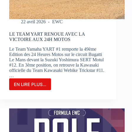
22 avril 2026
EWC
LE TEAM YART RENOUE AVEC LA
VICTOIRE AUX 24H MOTOS
Le Team Yamaha YART #1 remporte la 49ème
Edition des 24 Heures Motos sur le circuit Bugatti
Le Mans devant la Suzuki Yoshimura SERT Motul
#12. En 3ème position, on retrouve la Kawasaki
officielle du Team Kawasaki Webike Trickstar #11.
…
EN LIRE PLUS...
LE
TEAM
YART
RENOUE
AVEC
LA
VICTOIRE
AUX
24H