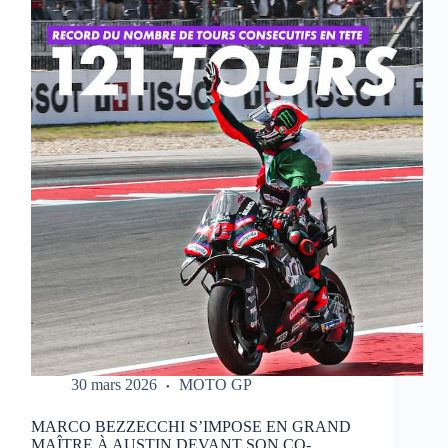
QUI
RÉALISE
UN
WEEK-
END
PARFAIT
À
PORTIMAO
30 mars 2026
MOTO GP
MARCO BEZZECCHI S’IMPOSE EN GRAND
MAÎTRE À AUSTIN DEVANT SON CO-