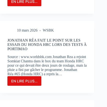
EN LIRE PLUS...
LE
GRAND-
PRIX
DE
FRANCE
MOTOGP
10 mars 2026
WSBK
N’EST
QU’À
2
JONATHAN RÉA FAIT LE POINT SUR LES
MOIS
ESSAIS DU HONDA HRC LORS DES TESTS À
DE
PORTIMAO
SON
Source : www.worldsbk.com Jonathan Rea a rejoint
OUVERTURE
Somkiat Chantra dans le box du team Honda HRC
:
pour ce qui devait être deux jours de roulage, mais la
BILLETERIE
pluie a fini par gâcher le programme. Jonathan
ET
Réa #65 (Honda HRC) a repris la…
PHOTOS
EN LIRE PLUS...
JONATHAN
RÉA
FAIT
LE
POINT
SUR