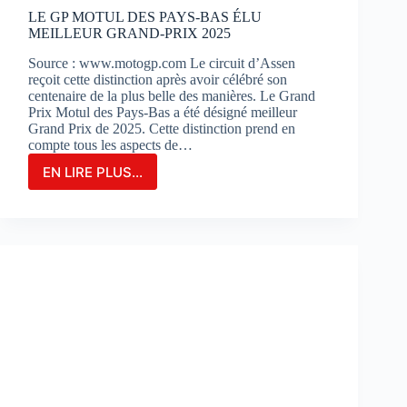
?
LE GP MOTUL DES PAYS-BAS ÉLU
MEILLEUR GRAND-PRIX 2025
Source : www.motogp.com Le circuit d’Assen
reçoit cette distinction après avoir célébré son
centenaire de la plus belle des manières. Le Grand
Prix Motul des Pays-Bas a été désigné meilleur
Grand Prix de 2025. Cette distinction prend en
compte tous les aspects de…
EN LIRE PLUS...
LE
GP
MOTUL
DES
PAYS-
BAS
ÉLU
MEILLEUR
GRAND-
PRIX
2025