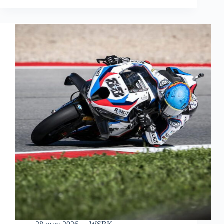
S’OFFRE
UNE
MAGNIFIQUE
VICTOIRE
EN
COURSE
SPRINT
À
AUSTIN