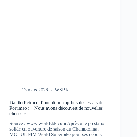
CBR-
1000-
RR
AUX
TESTS
À
PORTIMAO
13 mars 2026
WSBK
Danilo Petrucci franchit un cap lors des essais de
Portimao : « Nous avons découvert de nouvelles
choses » :
Source : www.worldsbk.com Après une prestation
solide en ouverture de saison du Championnat
MOTUL FIM World Superbike pour ses débuts