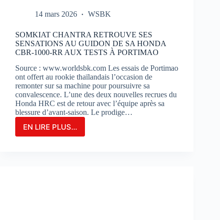
14 mars 2026
WSBK
SOMKIAT CHANTRA RETROUVE SES
SENSATIONS AU GUIDON DE SA HONDA
CBR-1000-RR AUX TESTS À PORTIMAO
Source : www.worldsbk.com Les essais de Portimao
ont offert au rookie thaïlandais l’occasion de
remonter sur sa machine pour poursuivre sa
convalescence. L’une des deux nouvelles recrues du
Honda HRC est de retour avec l’équipe après sa
blessure d’avant-saison. Le prodige…
EN LIRE PLUS...
SOMKIAT
CHANTRA
RETROUVE
SES
SENSATIONS
AU
GUIDON
DE
SA
HONDA