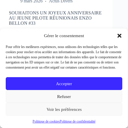
SOUHAITONS UN JOYEUX ANNIVERSAIRE
AU JEUNE PILOTE RÉUNIONAIS ENZO
BELLON #33
Rédacteur et crédit Photo : Patrick Bertineau Natif
de l’Ile de la Réunion, il fête aujourd’hui ses 17 ans.
Gérer le consentement
Il débute la pratique de la moto à l’âge de 8 ans en
découvrant le motocross et le supermotard et
Pour offrir les meilleures expériences, nous utilisons des technologies telles que les
passe…
cookies pour stocker et/ou accéder aux informations des appareils. Le fait de consentir
EN LIRE PLUS...
à ces technologies nous permettra de traiter des données telles que le comportement de
SOUHAITONS
navigation ou les ID uniques sur ce site. Le fait de ne pas consentir ou de retirer son
UN
consentement peut avoir un effet négatif sur certaines caractéristiques et fonctions.
JOYEUX
ANNIVERSAIRE
AU
Accepter
JEUNE
PILOTE
Refuser
RÉUNIONAIS
ENZO
BELLON
Voir les préférences
#33
Politique de cookies
Politique de confidentialité