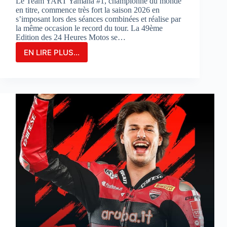
Le Team YART Yamaha #1, championne du monde
en titre, commence très fort la saison 2026 en
s’imposant lors des séances combinées et réalise par
la même occasion le record du tour. La 49ème
Edition des 24 Heures Motos se…
EN LIRE PLUS...
LE
TEAM
YAMAHA
YART
#1
PARTIRA
EN
POLE
POSITION
POUR
LA
3ÈME
FOIS
CONSÉCUTIVE
AUX
24
HEURES
MOTOS