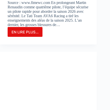
Source : www.fimewc.com En prolongeant Martin
Renaudin comme quatrième pilote, l’équipe sécurise
un pilote rapide pour aborder la saison 2026 avec
sérénité. Le Tati Team AVA6 Racing a tiré les
enseignements des aléas de la saison 2025. L’an
dernier, les grosses blessures de…
EN LIRE PLUS...
Le
TATI
TEAM
AVA6
RACING
PROLONGE
MARTIN
RENAUDIN
COMME
PILOTE
DE
RÉSERVE