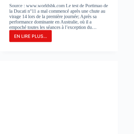
Source : www.worldsbk.com Le test de Portimao de
la Ducati n°11 a mal commencé après une chute au
virage 14 lors de la première journée; Après sa
performance dominante en Australie, où il a
empoché toutes les séances à l’exception du…
EN LIRE PLUS...
NICOLO
BULEGA
EN
2ÈME
POSITION
DU
JOUR
1
LORS
DES
DES
TESTS
À
PORTIMAO