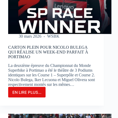
SUR
LE
CIRCUIT
BUGATTI
LE
MANS
30 mars 2026
WSBK
CARTON PLEIN POUR NICOLO BULEGA
QUI RÉALISE UN WEEK-END PARFAIT À
PORTIMAO
La deuxième épreuve du Championnat du Monde
Superbike à Portimao a été le théâtre de 3 Podiums
identiques sur les Course 1 – Superpôle et Course 2.
Nicolo Bulega, Iker Lecuona et Miguel Olivera sont
respectivement montés sur les mêmes…
EN LIRE PLUS...
CARTON
PLEIN
POUR
NICOLO
BULEGA