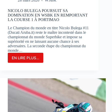
28 mars 2026
WSBK
NICOLO BULEGA POURSUIT SA
DOMINATION EN WSBK EN REMPORTANT
LA COURSE 1 À PORTIMAO
Le Champion du monde en titre Nicolo Bulega #11
(Ducati Aruba.it) reste le maître incontesté dans le
championnat du monde Superbike et impose sa
supériorité en ne laissant aucune chance à ses
adversaires. La seconde étape du championnat du
monde…
EN LIRE PLUS...
NICOLO
BULEGA
POURSUIT
SA
DOMINATION
EN
WSBK
EN
REMPORTANT
LA
COURSE