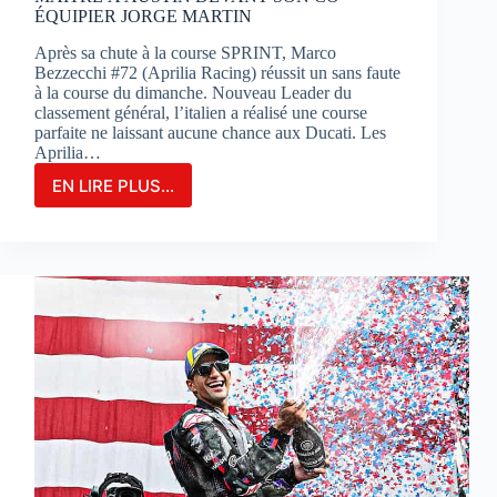
ÉQUIPIER JORGE MARTIN
Après sa chute à la course SPRINT, Marco
Bezzecchi #72 (Aprilia Racing) réussit un sans faute
à la course du dimanche. Nouveau Leader du
classement général, l’italien a réalisé une course
parfaite ne laissant aucune chance aux Ducati. Les
Aprilia…
EN LIRE PLUS...
MARCO
BEZZECCHI
S’IMPOSE
EN
GRAND
MAÎTRE
À
AUSTIN
DEVANT
SON
CO-
ÉQUIPIER
JORGE
MARTIN