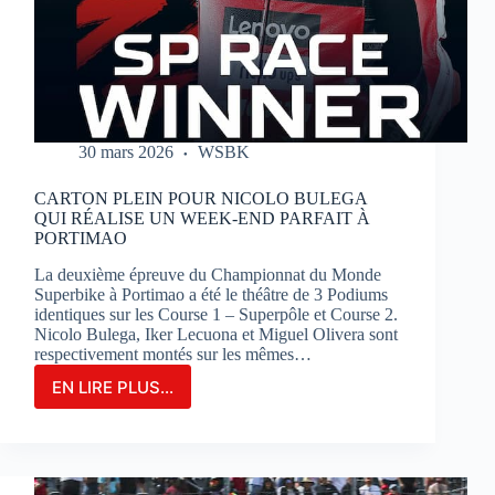
SUR
LE
CIRCUIT
BUGATTI
LE
MANS
30 mars 2026
WSBK
CARTON PLEIN POUR NICOLO BULEGA
QUI RÉALISE UN WEEK-END PARFAIT À
PORTIMAO
La deuxième épreuve du Championnat du Monde
Superbike à Portimao a été le théâtre de 3 Podiums
identiques sur les Course 1 – Superpôle et Course 2.
Nicolo Bulega, Iker Lecuona et Miguel Olivera sont
respectivement montés sur les mêmes…
EN LIRE PLUS...
CARTON
PLEIN
POUR
NICOLO
BULEGA