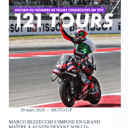
QUI
RÉALISE
UN
WEEK-
END
PARFAIT
À
PORTIMAO
30 mars 2026
MOTO GP
MARCO BEZZECCHI S’IMPOSE EN GRAND
MAÎTRE À AUSTIN DEVANT SON CO-