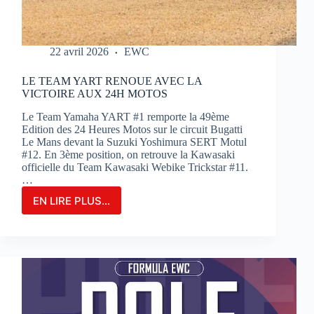
22 avril 2026
EWC
LE TEAM YART RENOUE AVEC LA
VICTOIRE AUX 24H MOTOS
Le Team Yamaha YART #1 remporte la 49ème
Edition des 24 Heures Motos sur le circuit Bugatti
Le Mans devant la Suzuki Yoshimura SERT Motul
#12. En 3ème position, on retrouve la Kawasaki
officielle du Team Kawasaki Webike Trickstar #11.
…
EN LIRE PLUS...
LE
TEAM
YART
RENOUE
AVEC
LA
VICTOIRE
AUX
24H