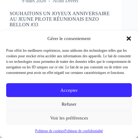
SOUHAITONS UN JOYEUX ANNIVERSAIRE
AU JEUNE PILOTE RÉUNIONAIS ENZO
BELLON #33
Rédacteur et crédit Photo : Patrick Bertineau Natif
de l’Ile de la Réunion, il fête aujourd’hui ses 17 ans.
Gérer le consentement
Il débute la pratique de la moto à l’âge de 8 ans en
découvrant le motocross et le supermotard et
Pour offrir les meilleures expériences, nous utilisons des technologies telles que les
passe…
cookies pour stocker et/ou accéder aux informations des appareils. Le fait de consentir
EN LIRE PLUS...
à ces technologies nous permettra de traiter des données telles que le comportement de
SOUHAITONS
navigation ou les ID uniques sur ce site. Le fait de ne pas consentir ou de retirer son
UN
consentement peut avoir un effet négatif sur certaines caractéristiques et fonctions.
JOYEUX
ANNIVERSAIRE
AU
Accepter
JEUNE
PILOTE
Refuser
RÉUNIONAIS
ENZO
BELLON
Voir les préférences
#33
Politique de cookies
Politique de confidentialité