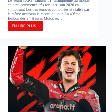
Le Team YART Yamaha #1, championne du monde
en titre, commence très fort la saison 2026 en
s’imposant lors des séances combinées et réalise par
la même occasion le record du tour. La 49ème
Edition des 24 Heures Motos se…
EN LIRE PLUS...
LE
TEAM
YAMAHA
YART
#1
PARTIRA
EN
POLE
POSITION
POUR
LA
3ÈME
FOIS
CONSÉCUTIVE
AUX
24
HEURES
MOTOS