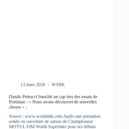
CBR-
1000-
RR
AUX
TESTS
À
PORTIMAO
13 mars 2026
WSBK
Danilo Petrucci franchit un cap lors des essais de
Portimao : « Nous avons découvert de nouvelles
choses » :
Source : www.worldsbk.com Après une prestation
solide en ouverture de saison du Championnat
MOTUL FIM World Superbike pour ses débuts