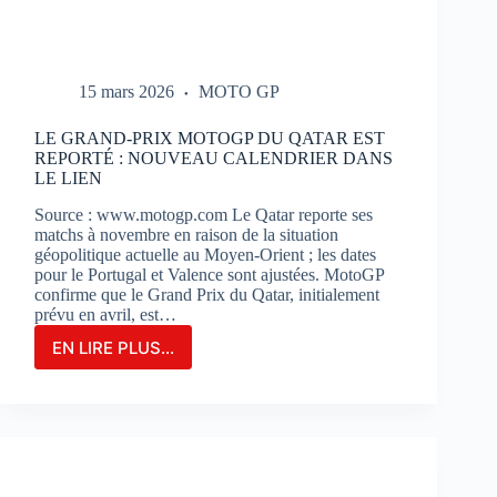
15 mars 2026
MOTO GP
LE GRAND-PRIX MOTOGP DU QATAR EST
REPORTÉ : NOUVEAU CALENDRIER DANS
LE LIEN
Source : www.motogp.com Le Qatar reporte ses
matchs à novembre en raison de la situation
géopolitique actuelle au Moyen-Orient ; les dates
pour le Portugal et Valence sont ajustées. MotoGP
confirme que le Grand Prix du Qatar, initialement
prévu en avril, est…
EN LIRE PLUS...
LE
GRAND-
PRIX
MOTOGP
DU
QATAR
EST