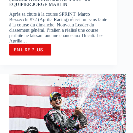
ÉQUIPIER JORGE MARTIN
Après sa chute à la course SPRINT, Marco
Bezzecchi #72 (Aprilia Racing) réussit un sans faute
à la course du dimanche. Nouveau Leader du
classement général, l’italien a réalisé une course
parfaite ne laissant aucune chance aux Ducati. Les
Aprilia…
EN LIRE PLUS...
MARCO
BEZZECCHI
S’IMPOSE
EN
GRAND
MAÎTRE
À
AUSTIN
DEVANT
SON
CO-
ÉQUIPIER
JORGE
MARTIN