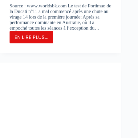
Source : www.worldsbk.com Le test de Portimao de
la Ducati n°11 a mal commencé après une chute au
virage 14 lors de la première journée; Après sa
performance dominante en Australie, où il a
empoché toutes les séances à l’exception du…
EN LIRE PLUS...
NICOLO
BULEGA
EN
2ÈME
POSITION
DU
JOUR
1
LORS
DES
DES
TESTS
À
PORTIMAO