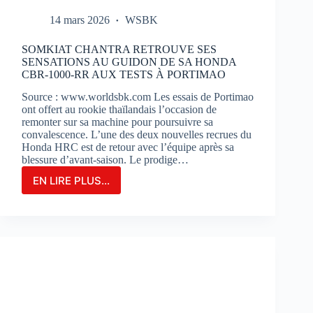
14 mars 2026
WSBK
SOMKIAT CHANTRA RETROUVE SES
SENSATIONS AU GUIDON DE SA HONDA
CBR-1000-RR AUX TESTS À PORTIMAO
Source : www.worldsbk.com Les essais de Portimao
ont offert au rookie thaïlandais l’occasion de
remonter sur sa machine pour poursuivre sa
convalescence. L’une des deux nouvelles recrues du
Honda HRC est de retour avec l’équipe après sa
blessure d’avant-saison. Le prodige…
EN LIRE PLUS...
SOMKIAT
CHANTRA
RETROUVE
SES
SENSATIONS
AU
GUIDON
DE
SA
HONDA