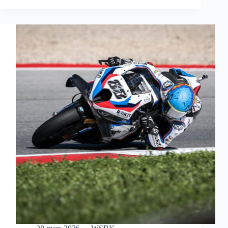
S’OFFRE
UNE
MAGNIFIQUE
VICTOIRE
EN
COURSE
SPRINT
À
AUSTIN