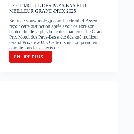
?
LE GP MOTUL DES PAYS-BAS ÉLU
MEILLEUR GRAND-PRIX 2025
Source : www.motogp.com Le circuit d’Assen
reçoit cette distinction après avoir célébré son
centenaire de la plus belle des manières. Le Grand
Prix Motul des Pays-Bas a été désigné meilleur
Grand Prix de 2025. Cette distinction prend en
compte tous les aspects de…
EN LIRE PLUS...
LE
GP
MOTUL
DES
PAYS-
BAS
ÉLU
MEILLEUR
GRAND-
PRIX
2025