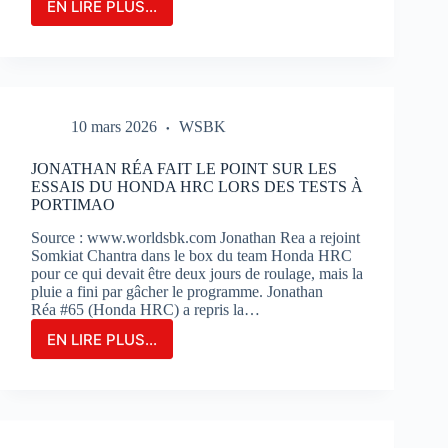
EN LIRE PLUS...
LE
GRAND-
PRIX
DE
FRANCE
MOTOGP
10 mars 2026
WSBK
N’EST
QU’À
2
JONATHAN RÉA FAIT LE POINT SUR LES
MOIS
ESSAIS DU HONDA HRC LORS DES TESTS À
DE
PORTIMAO
SON
Source : www.worldsbk.com Jonathan Rea a rejoint
OUVERTURE
Somkiat Chantra dans le box du team Honda HRC
:
pour ce qui devait être deux jours de roulage, mais la
BILLETERIE
pluie a fini par gâcher le programme. Jonathan
ET
Réa #65 (Honda HRC) a repris la…
PHOTOS
EN LIRE PLUS...
JONATHAN
RÉA
FAIT
LE
POINT
SUR