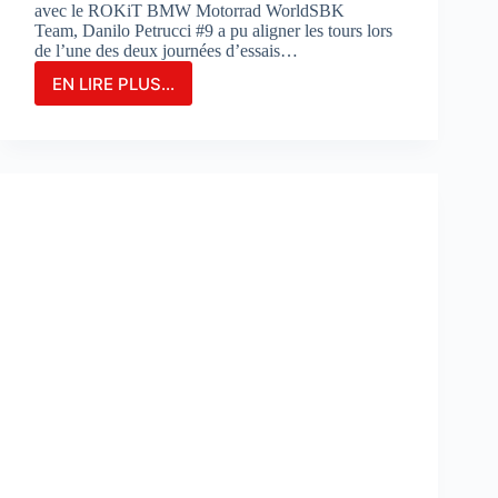
avec le ROKiT BMW Motorrad WorldSBK
Team, Danilo Petrucci #9 a pu aligner les tours lors
de l’une des deux journées d’essais…
EN LIRE PLUS...
Danilo
Petrucci
franchit
un
cap
lors
des
essais
de
Portimao
:
«
Nous
avons
découvert
de
nouvelles
choses
»
: