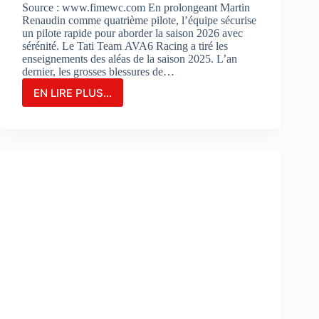
Source : www.fimewc.com En prolongeant Martin
Renaudin comme quatrième pilote, l’équipe sécurise
un pilote rapide pour aborder la saison 2026 avec
sérénité. Le Tati Team AVA6 Racing a tiré les
enseignements des aléas de la saison 2025. L’an
dernier, les grosses blessures de…
EN LIRE PLUS...
Le
TATI
TEAM
AVA6
RACING
PROLONGE
MARTIN
RENAUDIN
COMME
PILOTE
DE
RÉSERVE