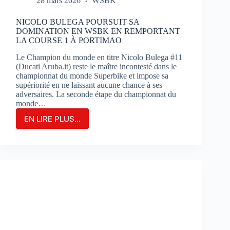
28 mars 2026
WSBK
NICOLO BULEGA POURSUIT SA
DOMINATION EN WSBK EN REMPORTANT
LA COURSE 1 À PORTIMAO
Le Champion du monde en titre Nicolo Bulega #11
(Ducati Aruba.it) reste le maître incontesté dans le
championnat du monde Superbike et impose sa
supériorité en ne laissant aucune chance à ses
adversaires. La seconde étape du championnat du
monde…
EN LIRE PLUS...
NICOLO
BULEGA
POURSUIT
SA
DOMINATION
EN
WSBK
EN
REMPORTANT
LA
COURSE