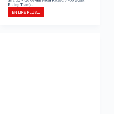
de 1’52 »728 devant Paola RAMOS #58 (Klint
Racing Team)…
EN LIRE PLUS...
MARIA
HERRERA
FIGURE
EN
TÊTE
DES
ESSAIS
COMBINÉS
SUR
LE
CIRCUIT
DE
PORTIMAO