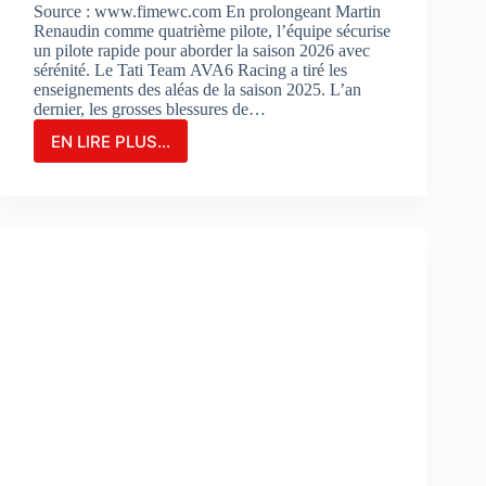
Source : www.fimewc.com En prolongeant Martin
Renaudin comme quatrième pilote, l’équipe sécurise
un pilote rapide pour aborder la saison 2026 avec
sérénité. Le Tati Team AVA6 Racing a tiré les
enseignements des aléas de la saison 2025. L’an
dernier, les grosses blessures de…
EN LIRE PLUS...
Le
TATI
TEAM
AVA6
RACING
PROLONGE
MARTIN
RENAUDIN
COMME
PILOTE
DE
RÉSERVE