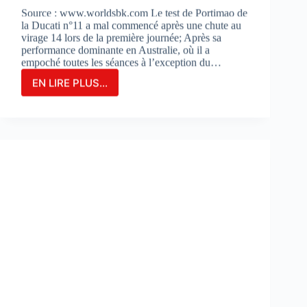
Source : www.worldsbk.com Le test de Portimao de
la Ducati n°11 a mal commencé après une chute au
virage 14 lors de la première journée; Après sa
performance dominante en Australie, où il a
empoché toutes les séances à l’exception du…
EN LIRE PLUS...
NICOLO
BULEGA
EN
2ÈME
POSITION
DU
JOUR
1
LORS
DES
DES
TESTS
À
PORTIMAO