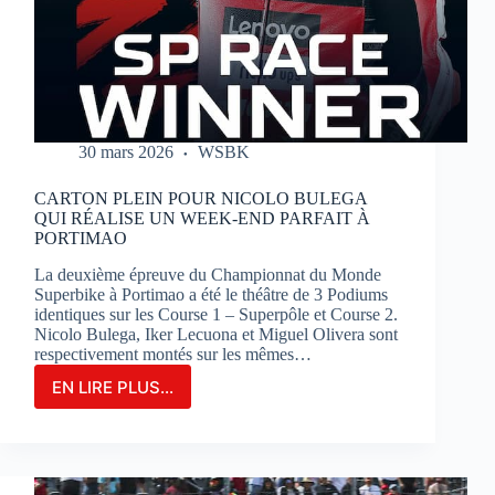
SUR
LE
CIRCUIT
BUGATTI
LE
MANS
30 mars 2026
WSBK
CARTON PLEIN POUR NICOLO BULEGA
QUI RÉALISE UN WEEK-END PARFAIT À
PORTIMAO
La deuxième épreuve du Championnat du Monde
Superbike à Portimao a été le théâtre de 3 Podiums
identiques sur les Course 1 – Superpôle et Course 2.
Nicolo Bulega, Iker Lecuona et Miguel Olivera sont
respectivement montés sur les mêmes…
EN LIRE PLUS...
CARTON
PLEIN
POUR
NICOLO
BULEGA