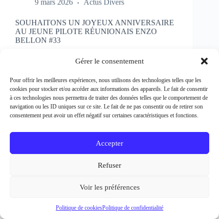
SOUHAITONS UN JOYEUX ANNIVERSAIRE
AU JEUNE PILOTE RÉUNIONAIS ENZO
BELLON #33
Rédacteur et crédit Photo : Patrick Bertineau Natif
de l’Ile de la Réunion, il fête aujourd’hui ses 17 ans.
Gérer le consentement
Il débute la pratique de la moto à l’âge de 8 ans en
découvrant le motocross et le supermotard et
Pour offrir les meilleures expériences, nous utilisons des technologies telles que les
passe…
cookies pour stocker et/ou accéder aux informations des appareils. Le fait de consentir
EN LIRE PLUS...
à ces technologies nous permettra de traiter des données telles que le comportement de
SOUHAITONS
navigation ou les ID uniques sur ce site. Le fait de ne pas consentir ou de retirer son
UN
consentement peut avoir un effet négatif sur certaines caractéristiques et fonctions.
JOYEUX
ANNIVERSAIRE
AU
Accepter
JEUNE
PILOTE
Refuser
RÉUNIONAIS
ENZO
BELLON
Voir les préférences
#33
Politique de cookies
Politique de confidentialité