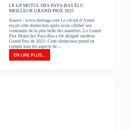
?
LE GP MOTUL DES PAYS-BAS ÉLU
MEILLEUR GRAND-PRIX 2025
Source : www.motogp.com Le circuit d’Assen
reçoit cette distinction après avoir célébré son
centenaire de la plus belle des manières. Le Grand
Prix Motul des Pays-Bas a été désigné meilleur
Grand Prix de 2025. Cette distinction prend en
compte tous les aspects de…
EN LIRE PLUS...
LE
GP
MOTUL
DES
PAYS-
BAS
ÉLU
MEILLEUR
GRAND-
PRIX
2025