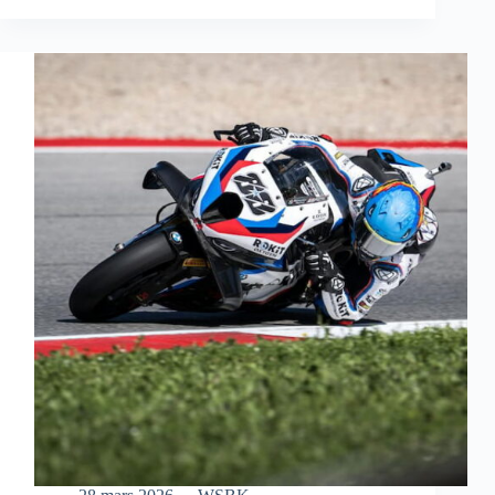
S’OFFRE
UNE
MAGNIFIQUE
VICTOIRE
EN
COURSE
SPRINT
À
AUSTIN