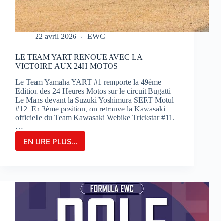
22 avril 2026
EWC
LE TEAM YART RENOUE AVEC LA
VICTOIRE AUX 24H MOTOS
Le Team Yamaha YART #1 remporte la 49ème
Edition des 24 Heures Motos sur le circuit Bugatti
Le Mans devant la Suzuki Yoshimura SERT Motul
#12. En 3ème position, on retrouve la Kawasaki
officielle du Team Kawasaki Webike Trickstar #11.
…
EN LIRE PLUS...
LE
TEAM
YART
RENOUE
AVEC
LA
VICTOIRE
AUX
24H