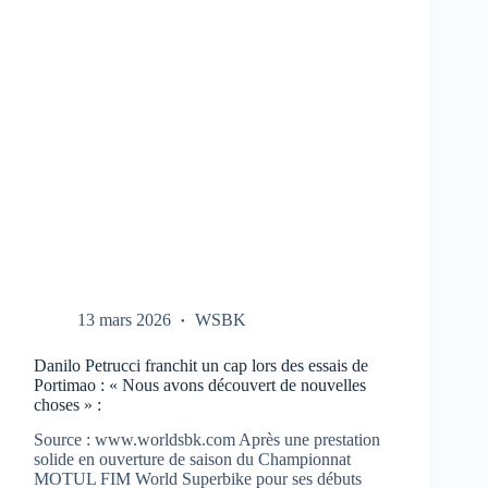
CBR-
1000-
RR
AUX
TESTS
À
PORTIMAO
13 mars 2026
WSBK
Danilo Petrucci franchit un cap lors des essais de
Portimao : « Nous avons découvert de nouvelles
choses » :
Source : www.worldsbk.com Après une prestation
solide en ouverture de saison du Championnat
MOTUL FIM World Superbike pour ses débuts