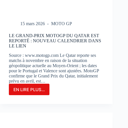
15 mars 2026
MOTO GP
LE GRAND-PRIX MOTOGP DU QATAR EST
REPORTÉ : NOUVEAU CALENDRIER DANS
LE LIEN
Source : www.motogp.com Le Qatar reporte ses
matchs à novembre en raison de la situation
géopolitique actuelle au Moyen-Orient ; les dates
pour le Portugal et Valence sont ajustées. MotoGP
confirme que le Grand Prix du Qatar, initialement
prévu en avril, est…
EN LIRE PLUS...
LE
GRAND-
PRIX
MOTOGP
DU
QATAR
EST