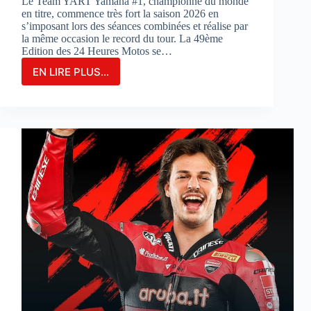
Le Team YART Yamaha #1, championne du monde
en titre, commence très fort la saison 2026 en
s’imposant lors des séances combinées et réalise par
la même occasion le record du tour. La 49ème
Edition des 24 Heures Motos se…
EN LIRE PLUS...
LE
TEAM
YAMAHA
YART
#1
PARTIRA
EN
POLE
POSITION
POUR
LA
3ÈME
FOIS
CONSÉCUTIVE
AUX
24
HEURES
MOTOS