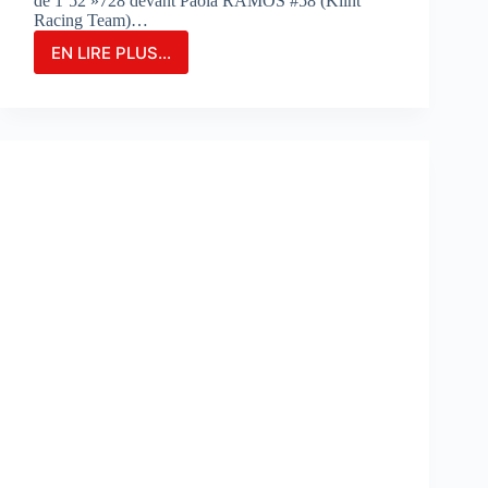
de 1’52 »728 devant Paola RAMOS #58 (Klint
Racing Team)…
EN LIRE PLUS...
MARIA
HERRERA
FIGURE
EN
TÊTE
DES
ESSAIS
COMBINÉS
SUR
LE
CIRCUIT
DE
PORTIMAO