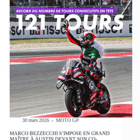
QUI
RÉALISE
UN
WEEK-
END
PARFAIT
À
PORTIMAO
30 mars 2026
MOTO GP
MARCO BEZZECCHI S’IMPOSE EN GRAND
MAÎTRE À AUSTIN DEVANT SON CO-