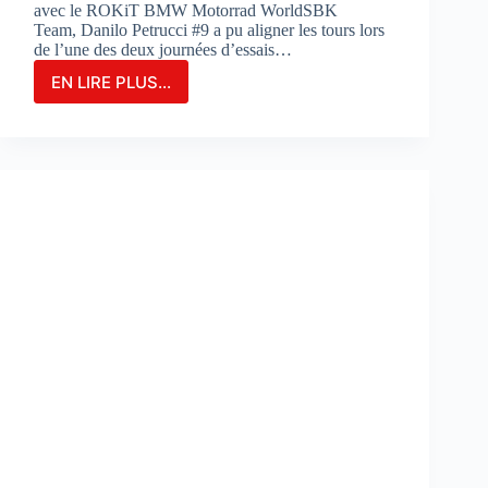
avec le ROKiT BMW Motorrad WorldSBK
Team, Danilo Petrucci #9 a pu aligner les tours lors
de l’une des deux journées d’essais…
EN LIRE PLUS...
Danilo
Petrucci
franchit
un
cap
lors
des
essais
de
Portimao
:
«
Nous
avons
découvert
de
nouvelles
choses
»
: