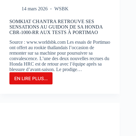
14 mars 2026
WSBK
SOMKIAT CHANTRA RETROUVE SES
SENSATIONS AU GUIDON DE SA HONDA
CBR-1000-RR AUX TESTS À PORTIMAO
Source : www.worldsbk.com Les essais de Portimao
ont offert au rookie thaïlandais l’occasion de
remonter sur sa machine pour poursuivre sa
convalescence. L’une des deux nouvelles recrues du
Honda HRC est de retour avec l’équipe après sa
blessure d’avant-saison. Le prodige…
EN LIRE PLUS...
SOMKIAT
CHANTRA
RETROUVE
SES
SENSATIONS
AU
GUIDON
DE
SA
HONDA