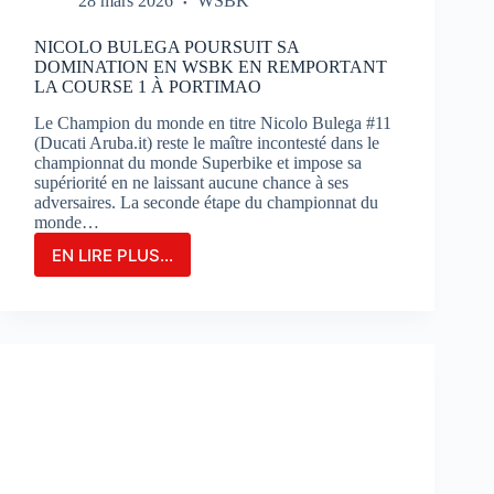
28 mars 2026
WSBK
NICOLO BULEGA POURSUIT SA
DOMINATION EN WSBK EN REMPORTANT
LA COURSE 1 À PORTIMAO
Le Champion du monde en titre Nicolo Bulega #11
(Ducati Aruba.it) reste le maître incontesté dans le
championnat du monde Superbike et impose sa
supériorité en ne laissant aucune chance à ses
adversaires. La seconde étape du championnat du
monde…
EN LIRE PLUS...
NICOLO
BULEGA
POURSUIT
SA
DOMINATION
EN
WSBK
EN
REMPORTANT
LA
COURSE