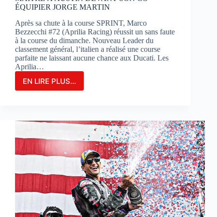
ÉQUIPIER JORGE MARTIN
Après sa chute à la course SPRINT, Marco
Bezzecchi #72 (Aprilia Racing) réussit un sans faute
à la course du dimanche. Nouveau Leader du
classement général, l’italien a réalisé une course
parfaite ne laissant aucune chance aux Ducati. Les
Aprilia…
EN LIRE PLUS...
MARCO
BEZZECCHI
S’IMPOSE
EN
GRAND
MAÎTRE
À
AUSTIN
DEVANT
SON
CO-
ÉQUIPIER
JORGE
MARTIN