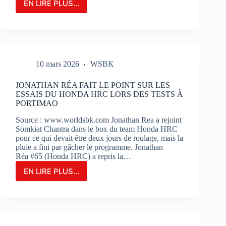
EN LIRE PLUS...
LE
GRAND-
PRIX
DE
FRANCE
MOTOGP
10 mars 2026
WSBK
N’EST
QU’À
2
JONATHAN RÉA FAIT LE POINT SUR LES
MOIS
ESSAIS DU HONDA HRC LORS DES TESTS À
DE
PORTIMAO
SON
Source : www.worldsbk.com Jonathan Rea a rejoint
OUVERTURE
Somkiat Chantra dans le box du team Honda HRC
:
pour ce qui devait être deux jours de roulage, mais la
BILLETERIE
pluie a fini par gâcher le programme. Jonathan
ET
Réa #65 (Honda HRC) a repris la…
PHOTOS
EN LIRE PLUS...
JONATHAN
RÉA
FAIT
LE
POINT
SUR